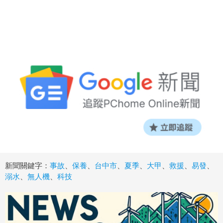
新聞關鍵字：
事故
、
保養
、
台中市
、
夏季
、
大甲
、
救援
、
易發
、
溺水
、
無人機
、
科技