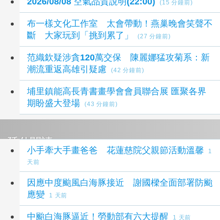
2026/08/08 空氣品質說明(22:00)
(15 分鐘前)
布一樣文化工作室 太會帶動！燕巢晚會笑聲不
斷 大家玩到「挑到累了」
(27 分鐘前)
范織欽疑涉貪120萬交保 陳麗娜猛攻菊系：新
潮流重返高雄引疑慮
(42 分鐘前)
埔里鎮能高長青書畫學會會員聯合展 匯聚各界
期盼盛大登場
(43 分鐘前)
延伸閱讀
小手牽大手畫爸爸 花蓮慈院父親節活動溫馨
1
天前
因應中度颱風白海豚接近 謝國樑全面部署防颱
應變
1 天前
中颱白海豚逼近！勞動部有六大提醒
1 天前