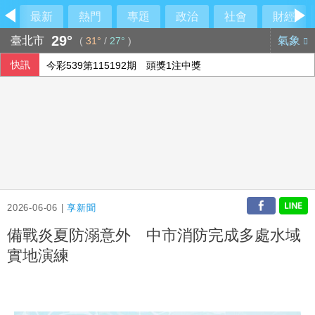
最新
熱門
專題
政治
社會
財經
29°
臺北市
氣象
(
31°
/
27°
)
快訊
今彩539第115192期 頭獎1注中獎
2026-06-06 |
享新聞
備戰炎夏防溺意外 中市消防完成多處水域
實地演練