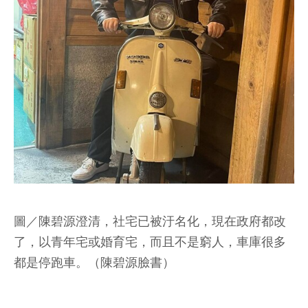
圖／陳碧源澄清，社宅已被汙名化，現在政府都改
了，以青年宅或婚育宅，而且不是窮人，車庫很多
都是停跑車。（陳碧源臉書）