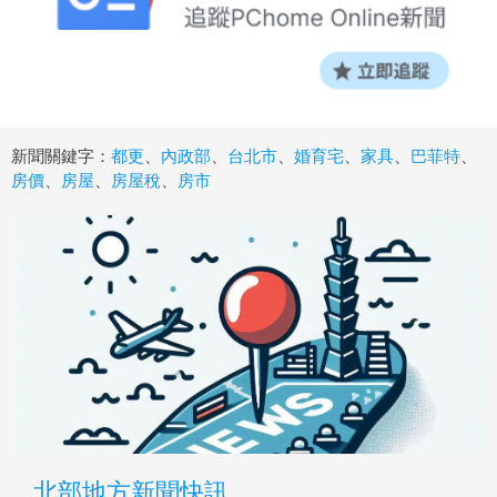
新聞關鍵字：
都更
、
內政部
、
台北市
、
婚育宅
、
家具
、
巴菲特
、
房價
、
房屋
、
房屋稅
、
房市
北部地方新聞快訊