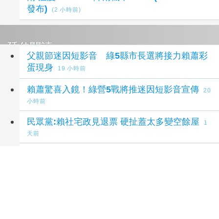
發布)
(2 小時前)
延伸閱讀
父親節迷因短影音 綠5縣市長選將接力賴蕭彩
蛋現身
19 小時前
賴蕭驚喜入鏡！綠營5戰將推迷因短影音宣傳
20
小時前
民眾黨:賴社宅政見退票 硬扯蓋太多變空餘屋
1
天前
國土署：多元興辦社宅滾動精進 實質照顧逾百
萬戶
2 天前
劉世芳：社宅政策滾動調整 找到地就蓋恐變空
餘屋
3 天前