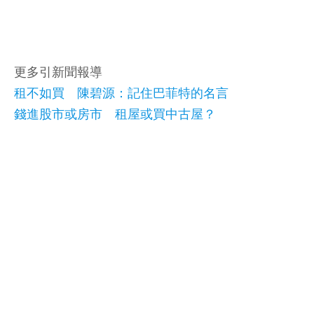
更多引新聞報導
租不如買 陳碧源：記住巴菲特的名言
錢進股市或房市 租屋或買中古屋？