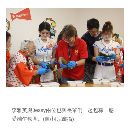
李雅英與Jessy兩位也與長輩們一起包粽，感
受端午氛圍。(圖/柯宗鑫攝)