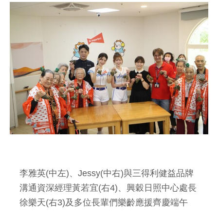
李雅英(中左)、Jessy(中右)與三得利健益品牌
溝通資深經理黃若宜(右4)、興穀日照中心處長
徐樂天(右3)及多位長輩們樂齡應援齊慶端午