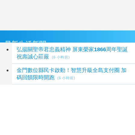
最新生活新聞
弘揚關聖帝君忠義精神 屏東榮家1866周年聖誕
祝壽誠心莊嚴
(6 小時前)
金門數位縣民卡啟動！智慧升級全島支付圈 加
碼回饋限時開跑
(6 小時前)
彰化榮服處榮欣志工榮情義剪×消暑剉冰齊慶父
親節
(7 小時前)
2026/08/06 空氣品質說明(22:00)
(7 小時前)
林燕祝：市府「數位治理」整合落後 請好好加
油
(8 小時前)