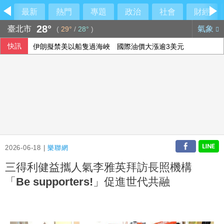
最新
熱門
專題
政治
社會
財經
28°
臺北市
氣象
(
29°
/
28°
)
快訊
伊朗擬禁美以船隻過海峽 國際油價大漲逾3美元
美公布就業報告前夕 美股多收黑
美媒：北京不滿對台軍售 美國防官員訪中受阻
2026-06-18 |
樂聯網
三得利健益攜人氣李雅英拜訪長照機構
「Be supporters!」促進世代共融