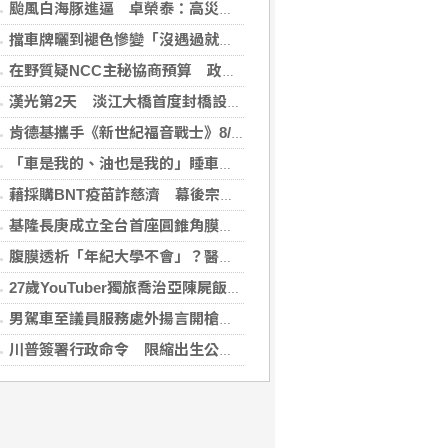
颱風白海豚進逼 卓榮泰：高災害潛勢區加強預防性整備
擋車牌曬到褪色慘變「沒遇過就好了」！崔始源親朝聖崩潰喊：記得常換照片
在野質疑NCC主秘協商預算 政院：委員全出缺所致
漢光第2天 淡江大橋首度封橋設3防線阻敵直衝中樞
肯德基攜手《新世紀福音戰士》8/11霸脆覺醒 首度跨界台灣速食品牌！
「車是我的、油也是我的」睡車竟被收住宿費 官方一句話打臉飯店
藉採購BNT疫苗詐慈濟 幕後宗教團體夫婦接押禁見
基隆長庚成立全台首座圓錐角膜中心 守護國人視力健康
腹膜透析「年紀大學不會」？醫：年齡並非限制 評估還要看3面向
27歲YouTuber獨旅喬治亞陳屍飯店 法醫揭死因「未排除中毒可能」
男駕車至議員服務處外揚言開槍 台中警逮人法辦
川普簽署行政命令 限縮出生公民權並禁生育旅遊