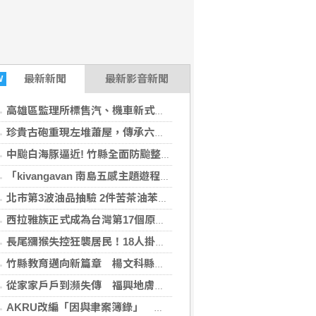
最新
新聞
最新影音新聞
W
高雄區監理所標售汽、機車新式號牌
珍貴古砲重現左堆蕭屋，傳承六堆保鄉衛土歷史記憶 擴大及強化客家地區文化資產量能
中颱白海豚逼近! 竹縣全面防颱整備 楊文科縣長籲鄉親落實防颱準備
「kivangavan 南島五感主題遊程」熱烈報名中 邀請民眾深度探索大武山
北市第3波油品抽驗 2件苦茶油苯駢芘超標已要求下架
西拉雅族正式成為台灣第17個原住民族 苗栗縣8月13日起受理民族成員登記
長尾獼猴失控狂襲居民！18人掛彩40校停課 官方追查異常原因
竹縣教育邁向新篇章 楊文科縣長視察2新設高中展現高中五大方案成果
從家家戶戶到瀕失傳 福興地膚草掃帚急尋接班人
AKRU改編「因與聿案簿錄」 漫畫展台日合作成果