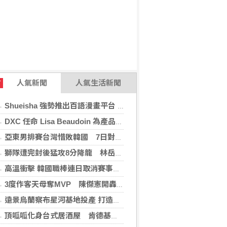
人氣新聞
人氣生活新聞
T
Shueisha 強勢推出百語漫畫平台 MANGA MILLION 大舉進軍全球市場
DXC 任命 Lisa Beaudoin 為產品總監，以加速產品導向型增長
亞東男排賽台灣惜敗韓國 7日對戰日本拚4強
獅隊遭完封後猛攻8分降龍 林岳平：總是要發揮
高溫衝擊 韓國職棒連日取消賽事、11日起晚間7時開打
3度作客天母奪MVP 陳傑憲開轟擊退雙殺心魔
遠景烏蘭察布星河基地投產 打造吉瓦級AI基礎設施新模式
頂呱呱化身台式居酒屋 肯德基聯名EVA攻漫迷