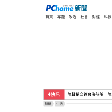
首頁
專題
政治
社會
財經
科技
快訊
陸聲稱交管台海船舶 陸
新聞
生活
土耳其與沙烏地及巴基斯