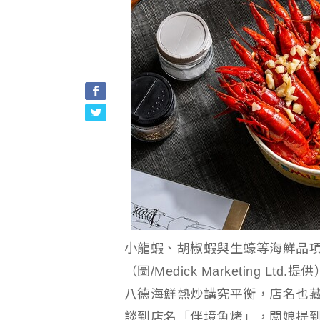
小龍蝦、胡椒蝦與生蠔等海鮮品
（圖/Medick Marketing Ltd.提供
八德海鮮熱炒講究平衡，店名也
談到店名「伴境魚烤」，闆娘提