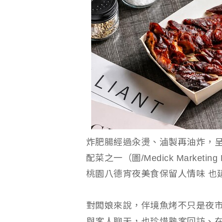
炸肥腸經過汆燙、滷製再油炸，
配菜之一（圖/Medick Marketing
桃園八德宵夜美食保留人情味 也
對闆娘來說，伴境魚烤不只是夜
與客人聊天，也珍惜熟客回訪、