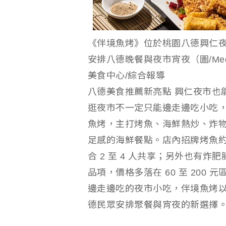
《伴境魚烤》位於桃園八德興仁夜
安排八德晚餐與夜市宵夜（圖/Medick 
美食中心/綜合報導
八德美食推薦新亮點 興仁夜市也
逛夜市不一定只能邊走邊吃小吃， 
魚烤，主打烤魚、海鮮熱炒、炸
足感的海鮮餐點。店內招牌烤魚約 35
合 2 至 4 人共享；另外也有
品項，價格多落在 60 至 20
邊走邊吃的夜市小吃，伴境魚烤
德民眾安排聚餐與宵夜的新選擇