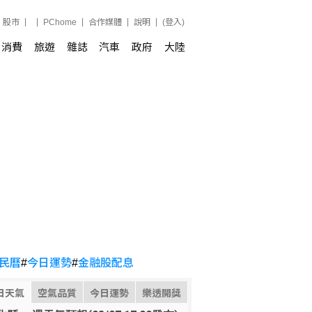
股市
PChome
合作媒體
說明
(登入)
消費
旅遊
雜誌
汽車
政府
大陸
民曆
#
今日運勢
#
金融股配息
日天氣
空氣品質
今日運勢
樂透開獎