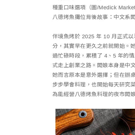
種重口味選項（圖/Medick Market
八德烤魚攤位背後故事：中文系
伴境魚烤於 2025 年 10 月
分，其實早在更久之前就開始。
過忙碌時段，累積了 4、5 年
式走上創業之路。闆娘本身是中
她而言原本是意外選擇；但在辦
步步學會料理，也開始每天研究
為能經營八德烤魚料理的夜市闆