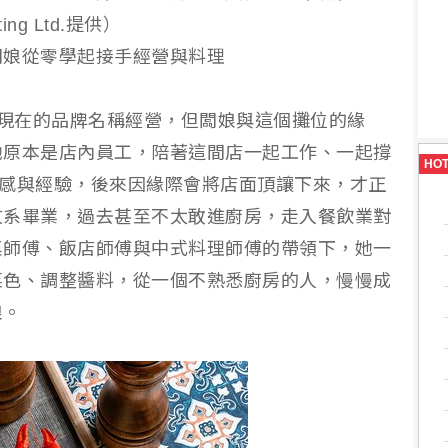
ing Ltd.提供）
闆娘從零學起接手經營與料理
正式以現在的品牌名稱經營，但闆娘與這個攤位的緣
她原本是店內員工，陪著這間店一起工作、一起撐
HO
的情感與經驗，後來因緣際會將店面頂讓下來，才正
文系畢業，過去甚至不太敢進廚房，走入餐飲業對
桌師傅、飯店師傅與中式料理師傅的帶領下，她一
菜色、調整醬料，從一個不熟悉廚房的人，慢慢成
娘。