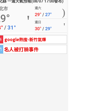
縣 一週天氣預報(08/07 17:00發布)
北市
週六
29°
/
27°
9°
週日
8°
/
31°
30°
/
29°
google熱搜-新竹氣爆
新
名人被打臉事件
門