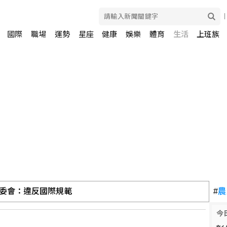
國際
職場
運勢
星座
健康
娛樂
體育
生活
上班族
委會：違反國際規範
#
農
今
坦簽防禦協定 澄清無針對性