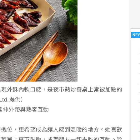
NE
呈現外酥內軟口感，是夜市熱炒餐桌上常被加點的
 Ltd.提供）
延伸外帶與熟客互動
市攤位，更希望成為讓人感到溫暖的地方。她喜歡
在菜單上寫下鼓勵，或帶朋友一起來吃的互動。除