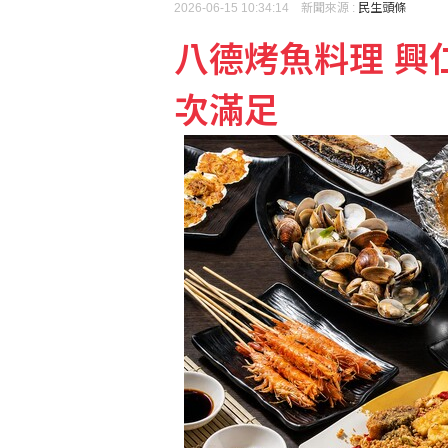
2026-06-15 10:34:14 新聞來源 :
民生頭條
八德烤魚料理 興
熊本有明高中奪甲子園首
次滿足
美國7月非農就業意外減少