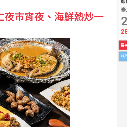
彰化
臺
仁夜市宵夜、海鮮熱炒一
勝 盼為震災故鄉送希望
2
2
2.3萬人 失業率降至4.1%
最
熱