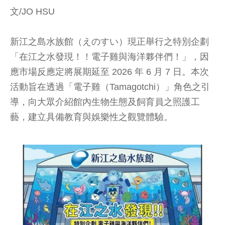
文/JO HSU
新江之島水族館（えのすい）現正舉行之特別企劃
「在江之水發現！！電子雞與海洋夥伴們！」，因
應市場反應定將展期延至 2026 年 6 月 7 日。本次
活動旨在透過「電子雞（Tamagotchi）」角色之引
導，向大眾介紹館內生物生態及飼育員之照護工
藝，建立具備教育與娛樂性之觀覽體驗。