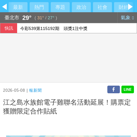
最新
熱門
專題
政治
社會
財經
29°
臺北市
氣象
(
31°
/
27°
)
快訊
今彩539第115192期 頭獎1注中獎
2026-05-08 |
報新聞
江之島水族館電子雞聯名活動延展！購票定
獲贈限定合作貼紙