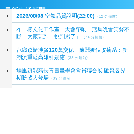
最新生活新聞
2026/08/08 空氣品質說明(22:00)
(12 分鐘前)
布一樣文化工作室 太會帶動！燕巢晚會笑聲不
斷 大家玩到「挑到累了」
(24 分鐘前)
范織欽疑涉貪120萬交保 陳麗娜猛攻菊系：新
潮流重返高雄引疑慮
(38 分鐘前)
埔里鎮能高長青書畫學會會員聯合展 匯聚各界
期盼盛大登場
(39 分鐘前)
父親節「蚵」氣旺！王功漁火節湧破萬人
(39 分
鐘前)
延伸閱讀
新店民宅火警濃煙狂竄無人受傷 1貓咪受困火
場死亡
3 小時前