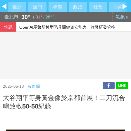
最新
熱門
專題
政治
社會
財經
30°
臺北市
氣象
(
31°
/
28°
)
快訊
OpenAI示警新模型恐具關鍵資安能力 收緊研發管控
父親節遇漢光演習！賴清德：向國軍弟兄致意
洗太乾淨會讓皮膚「代償性出油」？2招擺脫外油內乾的穩膚
人形機器人眼手協調 台廠供應鏈從頭到腳就定位
2026-05-18 |
報新聞
大谷翔平等身黃金像於京都首展！二刀流合
鳴致敬50-50紀錄