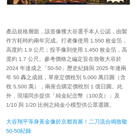
產品規格層面，該造像獲大谷選手本人公認，由製
作方耗時約兩年完成。打者像使用 1,550 枚金箔，
高度約 1.9 公尺；投手像則使用 1,450 枚金箔，高
度約 1.7 公尺。參考價格之編定旨在致敬大谷於
2024 年達成之「50-50」歷史紀錄與 2025 年連兩
年 50 轟之成就，單座定價稅別 5,000 萬日圓（含
稅 5,500 萬），兩座合購定價稅別 1 億日圓。此
外，現場同步提供「純金紀念幣（100克）」及
1/10 與 1/20 比例之純金小模型供公眾選購。
大谷翔平等身黃金像於京都首展！二刀流合鳴致敬
50-50紀錄