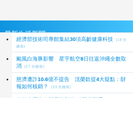
最新生活新聞
經濟部技術司專館集結30項高齡健康科技
(18 分
鐘前)
颱風白海豚影響 星宇航空8日往返沖繩全數取
消
(27 分鐘前)
慈濟遭詐10.6億不提告 沈榮欽提4大疑點：財
報如何核銷？
(33 分鐘前)
信義房屋推全新品牌影片 破百萬觀看
(36 分鐘前)
斗六警父親節獻暖 向警察爸爸致敬致謝
(38 分
鐘前)