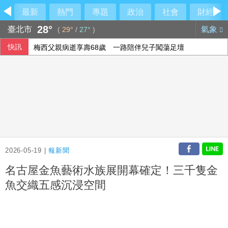
最新
熱門
專題
政治
社會
財經
28°
臺北市
氣象
(
29°
/
27°
)
快訊
梅西父親病逝享壽68歲 一路陪伴兒子闖蕩足壇
2026-05-19 |
報新聞
名古屋金魚藝術水族展開幕確定！三千隻金
魚交織五感沉浸空間