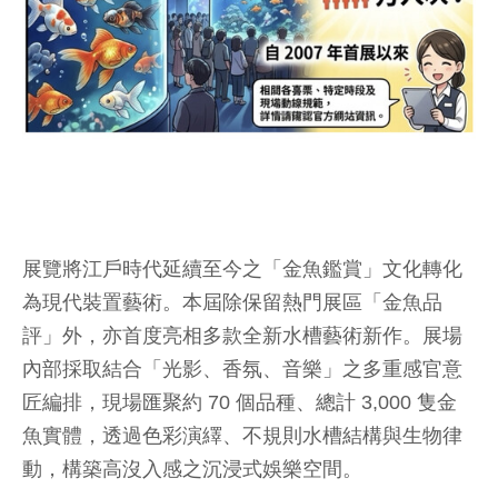
展覽將江戶時代延續至今之「金魚鑑賞」文化轉化
為現代裝置藝術。本屆除保留熱門展區「金魚品
評」外，亦首度亮相多款全新水槽藝術新作。展場
內部採取結合「光影、香氛、音樂」之多重感官意
匠編排，現場匯聚約 70 個品種、總計 3,000 隻金
魚實體，透過色彩演繹、不規則水槽結構與生物律
動，構築高沒入感之沉浸式娛樂空間。