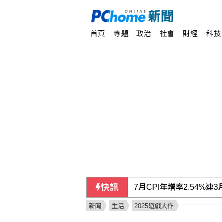
首頁
專題
政治
社會
財經
科技
快訊
前香港民主黨成員涂謹申
新聞
生活
2025遊戲大作
川普與科技業關係惹議 