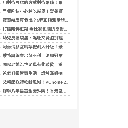
用對待豆腐的方式對待眼睛！眼科醫揭「4件事」絕不可以對眼睛做
早餐吃錯小心越吃越累！營養師點名3大NG組合：根本「台式安眠藥」
寶寶幾度算發燒？5種正確測量體溫的方法：耳溫測量快、額溫快速便利
打破陪伴框架 看比賽也能抗憂鬱？日最新研究指出：觀看運動賽事 老年憂鬱症風險降低3成
幼兒反覆腹痛、嘔吐又黃疸別輕忽 當心罹患罕見先天性膽管囊腫
阿茲海默症精準檢測大升級！最新血液生物標記檢測，不再只能靠「猜」
蒙特婁網賽出師不利 法網冠軍茲韋列夫輸荷蘭對手
國際足總為世足私有化致歉 重申力挺主席英凡提諾
爸氣升級智慧生活！燦坤滿額抽折疊旗艦機、台灣大 3C 豪禮最低 0 元帶回家
父親節送禮吹新風潮！PChome 24h 購物揭男香 TOP5 與居家健身器材買氣翻倍
蟬聯八年最高金獎殊榮！香港皇玥推「五大亮點」中秋禮盒