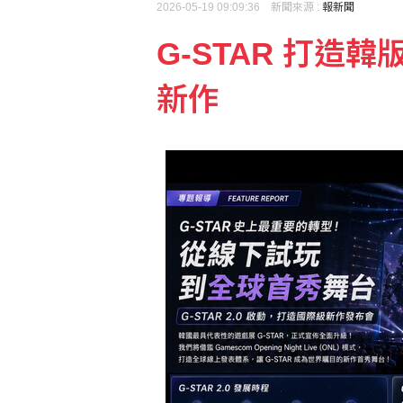
2026-05-19 09:09:36 新聞來源 :
報新聞
G-STAR 打造韓
李灝宇替補2打數未敲安
新作
7月CPI年增率2.54%