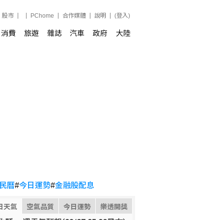
股市
PChome
合作媒體
說明
(登入)
消費
旅遊
雜誌
汽車
政府
大陸
民曆
#
今日運勢
#
金融股配息
日天氣
空氣品質
今日運勢
樂透開獎