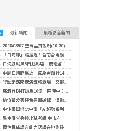
最新
新聞
最新影音新聞
W
2026/08/07 空氣品質說明(10:30)
「白海豚」颱逼近！台南台電籲落實防範災損
白海豚颱風8日起影響 農糧署：請農友注意安全、加強防範措施
中颱白海豚逼近 氣象署預計14：30發海警
行動網路降速演練將登場 交部呼籲旅客提早到站
慈濟買BNT遭騙10億 陳時中：他們是受害者
桃竹苗分署特色暑期遊程 漫遊在地風情深度體驗客庄與農村魅力
中企署舉辦北中南「AI趨勢系列論壇」 協助中小企業加速數位轉型
學生課堂失控攻擊老師 中市府：啟動輔導依規處理
原住民族語言能力認證在地測驗正式啟動 首創即測即評即發證