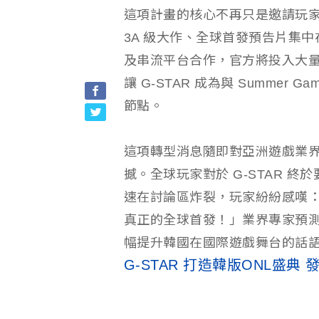
這項計畫的核心不再只是邀請玩
3A 級大作、全球首發預告片集
及串流平台合作，官方將投入大
讓 G-STAR 成為與 Summer G
節點。
這項轉型消息隨即對亞洲遊戲業
撼。全球玩家對於 G-STAR 
速在討論區炸裂，玩家紛紛感嘆
真正的全球首發！」業界專家預
幅提升韓國在國際遊戲舞台的話
G-STAR 打造韓版ONL盛典 