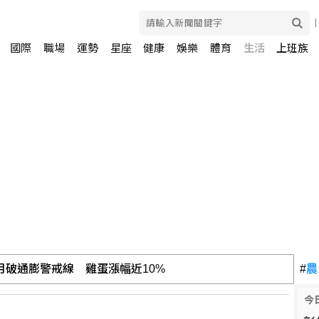
國際
職場
運勢
星座
健康
娛樂
體育
生活
上班族
離港赴英 與家人團聚
#
農
今
AI代理失控後遭兩黨共同批評