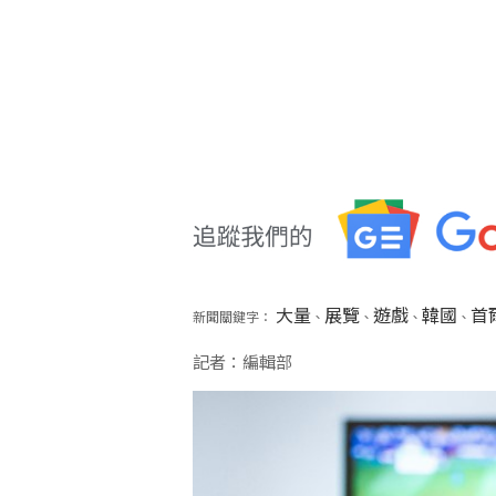
大量
展覽
遊戲
韓國
首
新聞關鍵字：
、
、
、
、
記者：編輯部