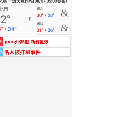
縣 一週天氣預報(08/07 05:00發布)
北市
週六
30°
/
28°
2°
週日
8°
/
34°
31°
/
26°
google熱搜-新竹氣爆
新
名人被打臉事件
門