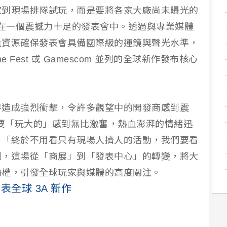
家到現場排隊試玩，而是要將各家大廠尚未曝光的
中在一個震撼力十足的發表會中。透過與專業媒體
量資源確保發表會具備國際級的運鏡與聲光水準，
ame Fest 或 Gamescom 並列的全球新作發布核心
界造成強烈衝擊，令許多觀望中的開發商感到震
終於要「玩大的」感到無比激奮，熱血澎湃的情緒迅
：「終於不用看只有現場人擠人的活動，我們要看
測，這場從「商展」到「發表中心」的轉變，將大
語權，引發全球玩家與媒體的高度關注。
發表全球 3A 新作