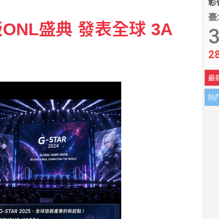
彰化
臺
版ONL盛典 發表全球 3A
 拚MLB台將單季最多安卡關
3
2
連3月破通膨警戒線 雞蛋漲幅近10%
最
熱