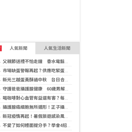
人氣新聞
人氣生活新聞
T
父親節送禮不怕走鐘 香水電鬍刀千年不敗
市場缺蛋警報再起？供應吃緊蛋價蠢蠢欲動
新光三越蛋黃酥過中秋 台日合作開發話題新品
守護爸爸攝護腺健康 60歲男解尿異常 靠PHI檢測及早揪出攝護腺癌
喝咖啡對心血管有益還有害？每日可以喝幾杯咖啡？美心臟協會一次解答
攝護腺癌細胞無所遁形！正子攝影掃描揪出攝護腺癌，精準定位助早期治療
新冠疫情再起！暑假旅遊感染風險增 專家教你這樣做好防護
不愛了如何體面提分手？學會4招重新看待分手：道歉、挽留都沒必要