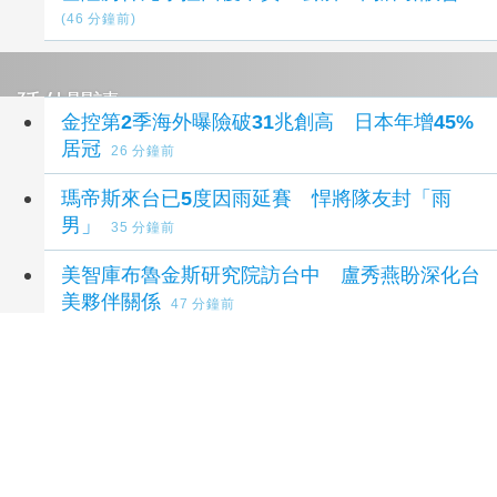
(46 分鐘前)
延伸閱讀
金控第2季海外曝險破31兆創高 日本年增45%
居冠
26 分鐘前
瑪帝斯來台已5度因雨延賽 悍將隊友封「雨
男」
35 分鐘前
美智庫布魯金斯研究院訪台中 盧秀燕盼深化台
美夥伴關係
47 分鐘前
台指期夜盤突破45k 本周聚焦台積電營收＋鴻
海法說
53 分鐘前
「永和豆漿」創辦人林炳生病逝享壽70歲 業
界追憶：照亮別人的燈塔
1 小時前