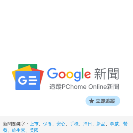
新聞關鍵字：
上市
、
保養
、
安心
、
手機
、
擇日
、
新品
、
李威
、
營
養
、
維生素
、
美國