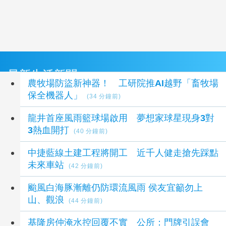
最新生活新聞
農牧場防盜新神器！ 工研院推AI越野「畜牧場
保全機器人」
(34 分鐘前)
龍井首座風雨籃球場啟用 夢想家球星現身3對
3熱血開打
(40 分鐘前)
中捷藍線土建工程將開工 近千人健走搶先踩點
未來車站
(42 分鐘前)
颱風白海豚漸離仍防環流風雨 侯友宜籲勿上
山、觀浪
(44 分鐘前)
基隆房仲淹水控回覆不實 公所：門牌引誤會