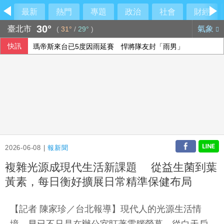
最新
熱門
專題
政治
社會
財經
30°
臺北市
氣象
(
31°
/
29°
)
快訊
瑪帝斯來台已5度因雨延賽 悍將隊友封「雨男」
印尼野火延燒近1週 當局關閉爪哇島國家公園
慈濟購疫苗遭詐陳沂譏政府「洗記憶」 呱吉反嗆：這個人最
裴倫德：IPAC拒反中標籤 各國議會逐漸認清中共樣貌
2026-06-08 |
報新聞
複雜光源成現代生活新課題 從益生菌到葉
黃素，每日衡好擴展日常精準保健布局
【記者 陳家珍／台北報導】現代人的光源生活情