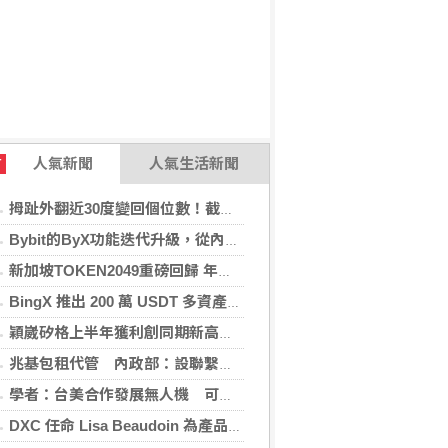
人氣新聞
人氣生活新聞
T
拇趾外翻近30度變回個位數！截骨矯正助重返登山活動
Bybit的ByX功能迭代升級，從內容平台全面進化為社交交易樞紐，新增多項特色功能
新加坡TOKEN2049重磅回歸 年度行業頂級盛會再度啟幕
BingX 推出 200 萬 USDT 多資產交易活動，聚焦當前最受關注的市場趨勢
穎崴矽格上半年獲利創同期新高 AI先進製程需求帶動
兆基包租代管 內政部：設聯繫諮詢窗口統一受理
學者：台美合作發展無人機 可降對中依賴強化嚇阻
DXC 任命 Lisa Beaudoin 為產品總監，以加速產品導向型增長