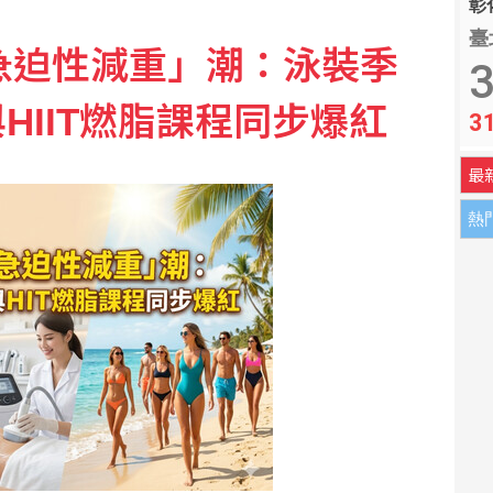
彰化
臺
「急迫性減重」潮：泳裝季
 斥資2.34億美元擴廠
3
HIIT燃脂課程同步爆紅
3
口」 盧秀燕反酸：關注我比食安還多
最
熱