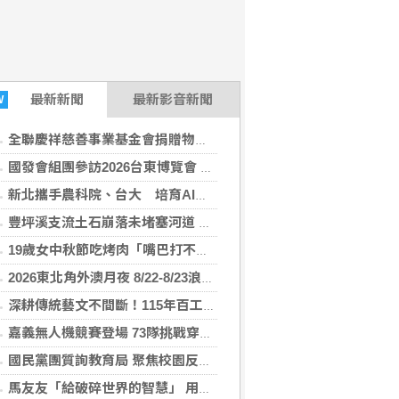
最新
新聞
最新影音新聞
W
全聯慶祥慈善事業基金會捐贈物資 張善政：讓愛心觸及更多需要的市民
國發會組團參訪2026台東博覽會 肯定台東永續發展成果
新北攜手農科院、台大 培育AI農業跨域人才
豐坪溪支流土石崩落未堵塞河道 林保署花蓮分署說明未形成堰塞湖
19歲女中秋節吃烤肉「嘴巴打不開」 醫示警
2026東北角外澳月夜 8/22-8/23浪漫登場！五漁村、音樂、市集、火舞與慢旅
深耕傳統藝文不間斷！115年百工風華諸羅獻藝工藝展 跨域移師彰化溪湖展出
嘉義無人機競賽登場 73隊挑戰穿越賽與無人機足球
國民黨團質詢教育局 聚焦校園反毒、教師權益與AI教育發展
馬友友「給破碎世界的智慧」 用大提琴聲音連結自然