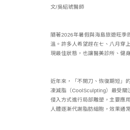
文/吳紹琥醫師
隨著2026年暑假與海島旅遊旺
溫。許多人希望趕在七、八月穿
現最佳狀態，也讓醫美診所、健
近年來，「不開刀、恢復期短」
凍減脂（CoolSculpting
侵入方式進行局部雕塑，主要應
人體逐漸代謝脂肪細胞，效果通