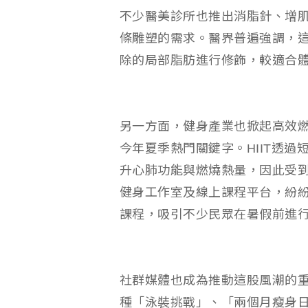
不少醫美診所也推出消脂針、增
條雕塑的需求。醫界普遍強調，
除的局部脂肪進行修飾，較適合
另一方面，健身產業也掀起高效燃
今年夏季熱門關鍵字。HIIT透
升心肺功能與燃燒熱量，因此受
健身工作室及線上課程平台，紛紛
課程，吸引不少民眾在暑假前進
社群媒體也成為推動這股風潮的重要力量。
種「泳裝挑戰」、「兩個月瘦身