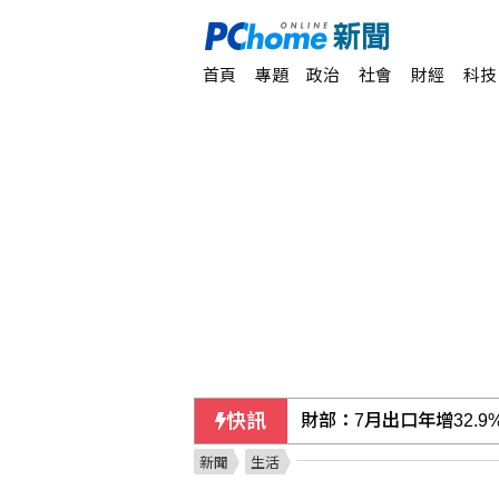
首頁
專題
政治
社會
財經
科技
快訊
財部：7月出口年增32.9
新聞
生活
南港LaLaport驚傳施