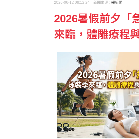
2026-06-12 08:12:24 新聞來源 :
報新聞
2026暑假前夕
京鼎啟動泰國二期投資計畫
來臨，體雕療程與
賴清德批台中是「食安破