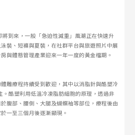
季即將到來，一股「急迫性減重」風潮正在快速升
上泳裝、短褲與夏裝，在社群平台與旅遊照片中展
身房與體態管理產業迎來一年一度的黃金檔期。
的體雕療程持續受到歡迎，其中以消脂針與酷塑冷
）最受關注。酷塑利用低溫冷凍脂肪細胞的原理，透過非
用於腹部、腰側、大腿及蝴蝶袖等部位，療程後由
常於一至三個月後逐漸顯現。