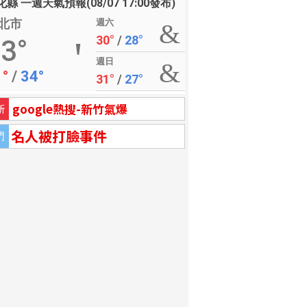
縣 一週天氣預報(08/07 17:00發布)
北市
週六
30°
/
28°
3°
週日
1°
/
34°
31°
/
27°
google熱搜-新竹氣爆
新
名人被打臉事件
門