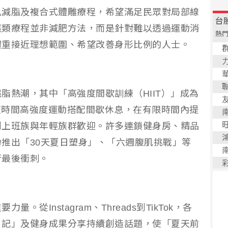
肌減脂及複合式體雕療程，希望滿足民眾對局部線
這類療程並非減肥方法，而是針對難以透過運動消
體重接近理想範圍、希望改善身形比例的人士。
脂熱潮，其中「高強度間歇訓練（HIIT）」成為
過短時間高強度運動搭配間歇休息，在有限時間內提
到上班族與年輕族群歡迎。許多連鎖健身房、精品
推出「30天夏日塑身」、「六週腹肌挑戰」等
行最後衝刺。
從Instagram、Threads到TikTok，各
日記」及健身成果分享持續創造話題，使「夏天前