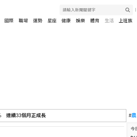
國際
職場
運勢
星座
健康
娛樂
體育
生活
上班族
% 連續33個月正成長
#
農
今
工意外 天花板、鷹架掉落砸傷65歲婦人