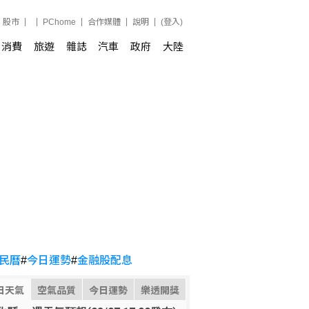
股市
PChome
合作媒體
說明
(登入)
消費
旅遊
雜誌
汽車
政府
大陸
民曆
#
今日運勢
#
金融股配息
日天氣
空氣品質
今日運勢
樂透開獎