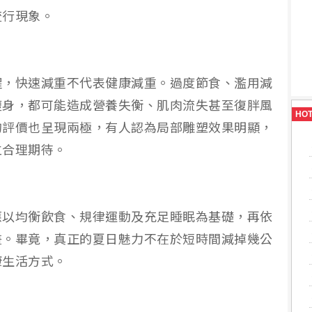
流行現象。
醒，快速減重不代表健康減重。過度節食、濫用減
瘦身，都可能造成營養失衡、肌肉流失甚至復胖風
HO
的評價也呈現兩極，有人認為局部雕塑效果明顯，
立合理期待。
應以均衡飲食、規律運動及充足睡眠為基礎，再依
畫。畢竟，真正的夏日魅力不在於短時間減掉幾公
康生活方式。