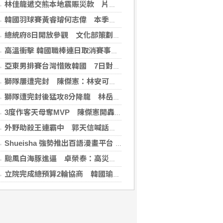
林佳龍遞交熊本地震賑災款 片山和之：患難見真情
韓國羽球賽黃睿璿何志偉 本季首闖超級賽男雙8強
總統府8日開放參觀 文化部策劃科幻漫畫特展
高溫衝擊 韓國職棒連日取消賽事、11日起晚間7時開打
亞東男排賽台灣惜敗韓國 7日對戰日本拚4強
獅隊屢遭完封 陳傑憲：林安可這種天才也願改變
獅隊遭完封後猛攻8分降龍 林岳平：總是要發揮
3度作客天母奪MVP 陳傑憲開轟擊退雙殺心魔
外野助殺王連霸中 郭天信喊話挑戰生涯百助殺
Shueisha 強勢推出百語漫畫平台 MANGA MILLION 大舉進軍全球市場
颱風白海豚進逼 卓榮泰：高災害潛勢區加強預防性整備
立院完成總預算2輪協商 韓國瑜：下週進行後續處理