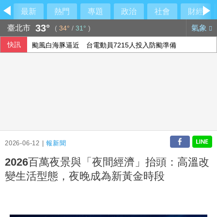
最新
熱門
專題
政治
社會
財經
33°
臺北市
氣象
(
34°
/
31°
)
快訊
颱風白海豚逼近 台電動員7215人投入防颱準備
大馬前首相依斯邁沙比利因病住院 檢方起訴期程延後
高市早苗15日是否參拜靖國神社 日政府：由首相判斷
台韓出口首度超越日本 AI半導體需求成關鍵推手
2026-06-12 |
報新聞
2026百萬夜景與「夜間經濟」抬頭：高溫改
變生活型態，夜晚成為新黃金時段