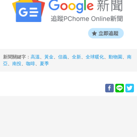
新聞關鍵字：
高溫
、
黃金
、
信義
、
全新
、
全球暖化
、
動物園
、
南
亞
、
南投
、
咖啡
、
夏季