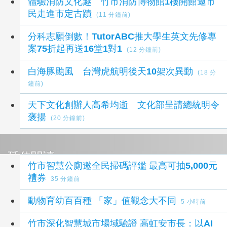
體驗消防文化趣 竹市消防博物館1樓開館邀市
民走進市定古蹟
(11 分鐘前)
分科志願倒數！TutorABC推大學生英文先修專
案75折起再送16堂1對1
(12 分鐘前)
白海豚颱風 台灣虎航明後天10架次異動
(18 分
鐘前)
天下文化創辦人高希均逝 文化部呈請總統明令
褒揚
(20 分鐘前)
延伸閱讀
竹市智慧公廁邀全民掃碼評鑑 最高可抽5,000元
禮券
35 分鐘前
動物育幼百百種 「家」值觀念大不同
5 小時前
竹市深化智慧城市場域驗證 高虹安市長：以AI