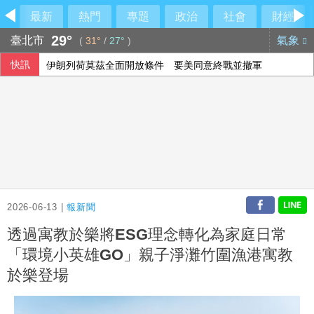
最新
熱門
專題
政治
社會
財經
29°
臺北市
氣象
(
31°
/
27°
)
快訊
伊朗列荷莫茲全面開放條件 要美同意終戰並撤軍
里約直升機墜毀 哥倫比亞一家3名女性罹難
2026-06-13 |
報新聞
透過寓教於樂將ESG理念轉化為家庭日常
「環境小英雄GO」親子淨灘竹圍漁港寓教
於樂登場