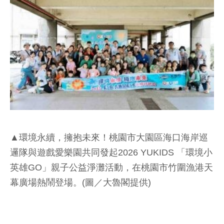
▲環境永續，擁抱未來！桃園市大園區海口海岸巡
邏隊與遊戲愛樂園共同發起2026 YUKIDS 「環境小
英雄GO」親子公益淨灘活動，在桃園市竹圍漁港天
幕廣場熱鬧登場。(圖／大魯閣提供)