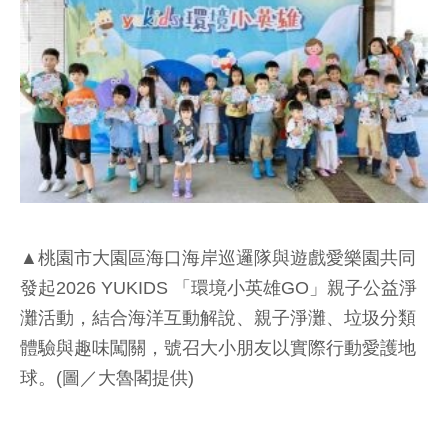
▲桃園市大園區海口海岸巡邏隊與遊戲愛樂園共同
發起2026 YUKIDS 「環境小英雄GO」親子公益淨
灘活動，結合海洋互動解說、親子淨灘、垃圾分類
體驗與趣味闖關，號召大小朋友以實際行動愛護地
球。(圖／大魯閣提供)