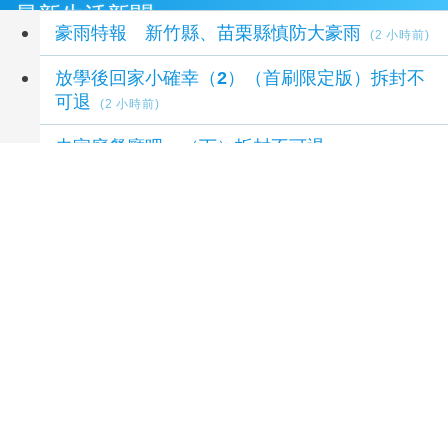
最新生活新聞
豪雨特報 新竹縣、苗栗縣慎防大豪雨
(2 小時前)
放學後回家小確幸（2）（首刷限定版）拆封不
可退
(2 小時前)
去家庭餐廳吧。（下）拆封不可退
(2 小時前)
彰化縣 一週天氣預報(08/09 05:00發布)
(2 小時
前)
彰化縣08/09 今日白天 陰時多雲短暫陣雨或雷
雨 溫度: 27 ~ 32 降雨機率: 80% (08/09 05:00
發布)
(2 小時前)
延伸閱讀
2026王功漁火節 祈福嘉年華千人烤蚵8/8登場
6
小時前