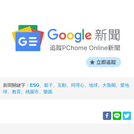
新聞關鍵字：
ESG
、
親子
、
互動
、
同理心
、
地球
、
大魯閣
、
愛地
球
、
教育
、
桃園市
、
樂園