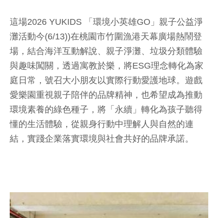
這場2026 YUKIDS 「環境小英雄GO」親子公益淨
灘活動今(6/13))在桃園市竹圍漁港天幕廣場熱鬧登
場，結合海洋互動解說、親子淨灘、垃圾分類體驗
與趣味闖關，透過寓教於樂，將ESG理念轉化為家
庭日常，號召大小朋友以實際行動愛護地球。遊戲
愛樂園重視親子陪伴的品牌精神，也希望成為推動
環境素養的綠色種子，將「永續」轉化為孩子聽得
懂的生活體驗，從親身行動中理解人與自然的連
結，實踐企業落實環境與社會共好的品牌承諾。