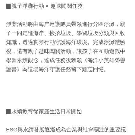
▉親子淨灘行動 × 趣味闖關任務
淨灘活動將由海岸巡護隊員帶領進行分區淨灘，親
子一同走進海岸、撿拾垃圾、學習垃圾分類與回收
知識，透過實際行動守護海洋環境。完成淨灘體驗
後，還有親子趣味闖關活動，讓孩子在互動遊戲中
學習永續觀念，達成任務後獲頒《海洋小英雄榮譽
證書》為這場海洋守護任務留下難忘回憶。
▉永續教育從家庭生活日常開始
ESG與永續發展逐漸成為企業與社會關注的重要議