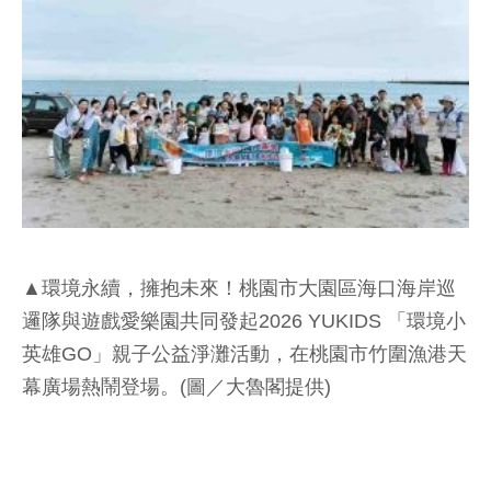
▲環境永續，擁抱未來！桃園市大園區海口海岸巡
邏隊與遊戲愛樂園共同發起2026 YUKIDS 「環境小
英雄GO」親子公益淨灘活動，在桃園市竹圍漁港天
幕廣場熱鬧登場。(圖／大魯閣提供)