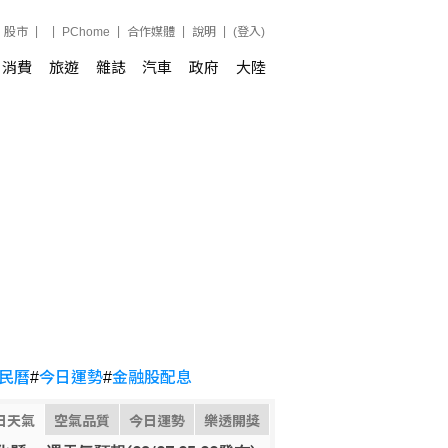
股市
PChome
合作媒體
說明
(登入)
消費
旅遊
雜誌
汽車
政府
大陸
民曆
#
今日運勢
#
金融股配息
日天氣
空氣品質
今日運勢
樂透開獎