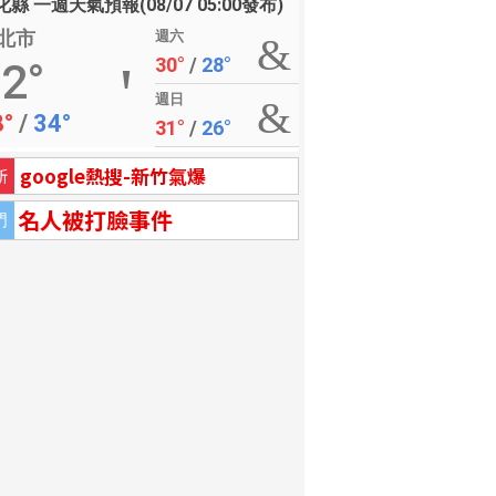
縣 一週天氣預報(08/07 05:00發布)
北市
週六
30°
/
28°
2°
週日
8°
/
34°
31°
/
26°
google熱搜-新竹氣爆
新
名人被打臉事件
門