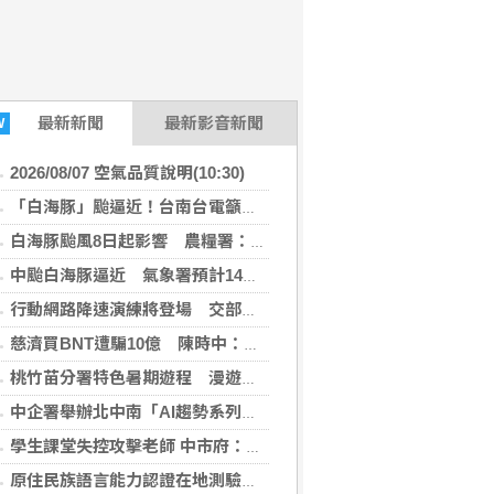
最新
新聞
最新影音新聞
W
2026/08/07 空氣品質說明(10:30)
「白海豚」颱逼近！台南台電籲落實防範災損
白海豚颱風8日起影響 農糧署：請農友注意安全、加強防範措施
中颱白海豚逼近 氣象署預計14：30發海警
行動網路降速演練將登場 交部呼籲旅客提早到站
慈濟買BNT遭騙10億 陳時中：他們是受害者
桃竹苗分署特色暑期遊程 漫遊在地風情深度體驗客庄與農村魅力
中企署舉辦北中南「AI趨勢系列論壇」 協助中小企業加速數位轉型
學生課堂失控攻擊老師 中市府：啟動輔導依規處理
原住民族語言能力認證在地測驗正式啟動 首創即測即評即發證