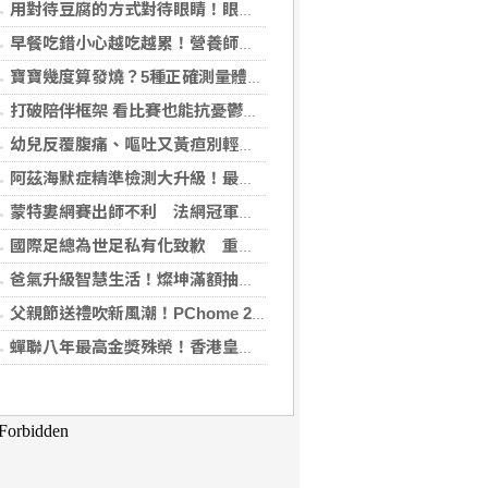
用對待豆腐的方式對待眼睛！眼科醫揭「4件事」絕不可以對眼睛做
早餐吃錯小心越吃越累！營養師點名3大NG組合：根本「台式安眠藥」
寶寶幾度算發燒？5種正確測量體溫的方法：耳溫測量快、額溫快速便利
打破陪伴框架 看比賽也能抗憂鬱？日最新研究指出：觀看運動賽事 老年憂鬱症風險降低3成
幼兒反覆腹痛、嘔吐又黃疸別輕忽 當心罹患罕見先天性膽管囊腫
阿茲海默症精準檢測大升級！最新血液生物標記檢測，不再只能靠「猜」
蒙特婁網賽出師不利 法網冠軍茲韋列夫輸荷蘭對手
國際足總為世足私有化致歉 重申力挺主席英凡提諾
爸氣升級智慧生活！燦坤滿額抽折疊旗艦機、台灣大 3C 豪禮最低 0 元帶回家
父親節送禮吹新風潮！PChome 24h 購物揭男香 TOP5 與居家健身器材買氣翻倍
蟬聯八年最高金獎殊榮！香港皇玥推「五大亮點」中秋禮盒