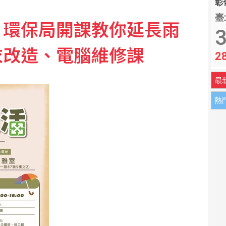
彰化
臺
？環保局開課教你延長雨
3傷 各地實施交管
3
衣改造、電腦維修課
2
後市值約2911億元
最
熱