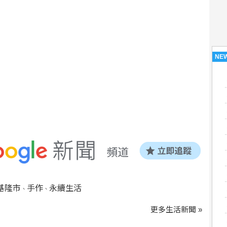
NE
基隆市
手作
永續生活
、
、
更多生活新聞 »