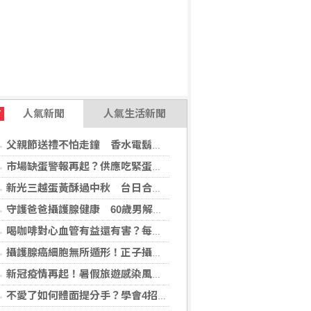
人氣新聞
人氣生活新聞
T
父親節送禮不怕走鐘 香水電鬍刀千年不敗
市場缺蛋警報再起？供應吃緊蛋價蠢蠢欲動
新光三越蛋黃酥過中秋 台日合作開發話題新品
守護爸爸攝護腺健康 60歲男解尿異常 靠PHI檢測及早揪出攝護腺癌
喝咖啡對心血管有益還有害？每日可以喝幾杯咖啡？美心臟協會一次解答
攝護腺癌細胞無所遁形！正子攝影掃描揪出攝護腺癌，精準定位助早期治療
新冠疫情再起！暑假旅遊感染風險增 專家教你這樣做好防護
不愛了如何體面提分手？學會4招重新看待分手：道歉、挽留都沒必要