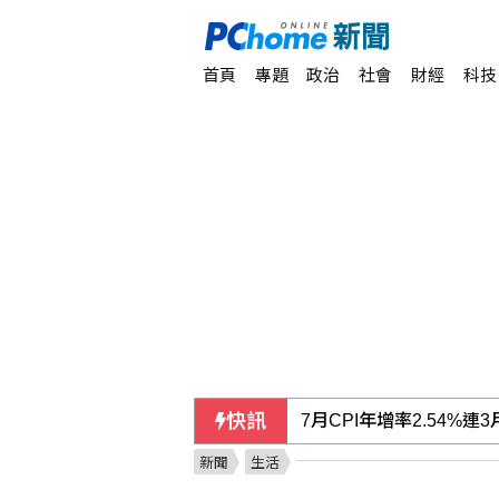
首頁
專題
政治
社會
財經
科技
快訊
7月CPI年增率2.54%
新聞
生活
美伊戰爭僵局傷選情 川