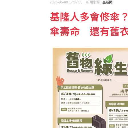
2026-05-09 17:07:05 新聞來源 :
墨新聞
基隆人多會修傘
颱風白海豚侵襲日本沖繩
傘壽命 還有舊
宇樹科技確定發行價 發行