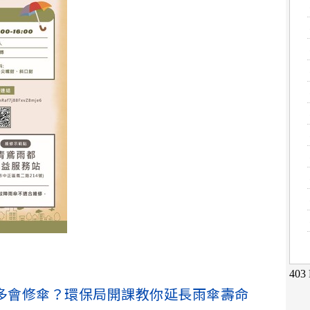
多會修傘？環保局開課教你延長雨傘壽命