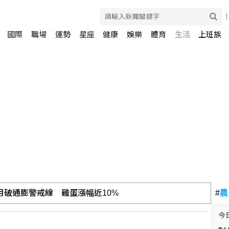
國際
職場
運勢
星座
健康
娛樂
體育
生活
上班族
連3月破通膨警戒線 雞蛋漲幅近10%
#
農
今
普尋解套分析一次看