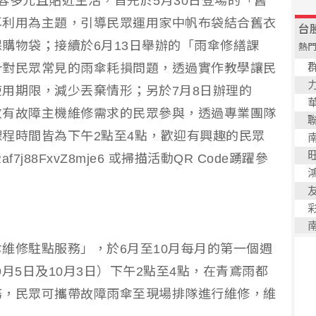
容多元且貼近生活，首先於5月30日登場的「舊
再利用為主題，引導民眾運用家中帆布袋結合舊衣
購物袋；接續於6月13日舉辦的「雨傘修繕課
針對民眾常見的雨傘耗損問題，透過實作教學讓民
用期限，減少丟棄情形；另於7月8日辦理的
放有故障主機維修需求的民眾參與，透過專業團隊
程時間皆為下午2點至4點，歡迎有興趣的民眾
/nRaf7j88FxvZ8mje6 或掃描活動QR Code踴躍參
維修駐點服務」，於6月至10月每月的第一個週
9月5日及10月3日）下午2點至4點，在青鳶雨都
務，民眾可攜帶故障雨傘至現場排隊進行維修，維