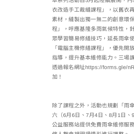
本系列活動自5月起陸續展開，內
衣改造手工裁縫課程」，以舊衣
素材，縫製出獨一無二的創意環保
程」，呼應基隆多雨氣候特性，
眾學習簡易修繕技巧，延長雨傘使
「電腦主機修繕課程」，優先開
指導，提升基本維修能力。三場課
透過報名網址https://forms.gle
加！
除了課程之外，活動也規劃「雨傘
六（6月6日、7月4日、8月1日、
公益服務站提供免費雨傘維修服