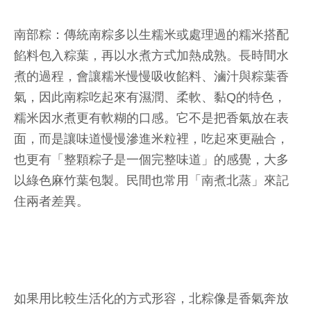
南部粽：傳統南粽多以生糯米或處理過的糯米搭配
餡料包入粽葉，再以水煮方式加熱成熟。長時間水
煮的過程，會讓糯米慢慢吸收餡料、滷汁與粽葉香
氣，因此南粽吃起來有濕潤、柔軟、黏Q的特色，
糯米因水煮更有軟糊的口感。它不是把香氣放在表
面，而是讓味道慢慢滲進米粒裡，吃起來更融合，
也更有「整顆粽子是一個完整味道」的感覺，大多
以綠色麻竹葉包製。民間也常用「南煮北蒸」來記
住兩者差異。
如果用比較生活化的方式形容，北粽像是香氣奔放