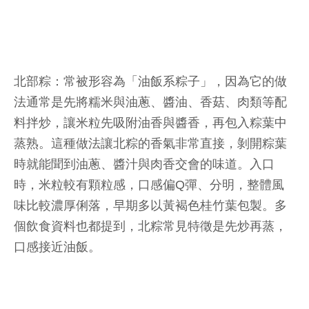
北部粽：常被形容為「油飯系粽子」，因為它的做
法通常是先將糯米與油蔥、醬油、香菇、肉類等配
料拌炒，讓米粒先吸附油香與醬香，再包入粽葉中
蒸熟。這種做法讓北粽的香氣非常直接，剝開粽葉
時就能聞到油蔥、醬汁與肉香交會的味道。入口
時，米粒較有顆粒感，口感偏Q彈、分明，整體風
味比較濃厚俐落，早期多以黃褐色桂竹葉包製。多
個飲食資料也都提到，北粽常見特徵是先炒再蒸，
口感接近油飯。