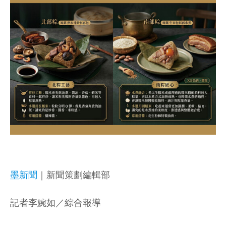
墨新聞
｜新聞策劃編輯部
記者李婉如／綜合報導