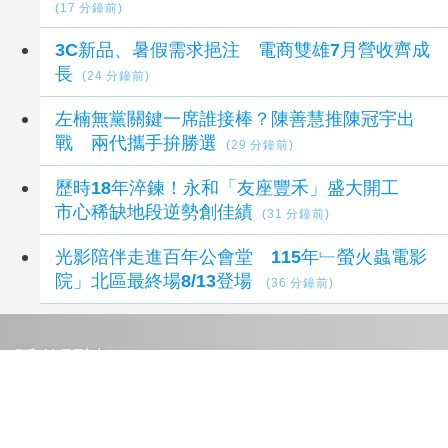
(17 分鐘前)
3C新品、暑假需求挹注 電商雙雄7月營收齊成
長
(24 分鐘前)
左楠無黨關鍵一席誰接棒？陳善慧推陳冠宇出
戰 兩代攜手拚勝選
(29 分鐘前)
歷時18年淬鍊！永和「友座豐禾」盛大開工
市心稀缺地段逆勢創佳績
(31 分鐘前)
光影陪伴走進百年公會堂 115年﹂螢火蟲電影
院」北區最終場8/13登場
(36 分鐘前)
延伸閱讀
中華電信暑期漫遊優惠再加碼 抽東京來回機票
1 秒前
週三點數加倍帶動消費增 25% 萊爾富加碼黑