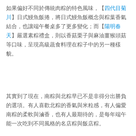
如果偏好不同於傳統肉粽的特色風味，【
四代目菊
川
】日式鰻魚飯捲，將日式鰻魚飯概念與粽葉香氣
結合，也讓端午餐桌多了更多變化；而【
陽明春
天
】嚴選素粽禮盒，則以香菇栗子與麻油薑猴頭菇
等口味，呈現高級蔬食料理在粽子中的另一種樣
貌。
其實到了現在，南粽與北粽早已不是非得分出勝負
的選項。有人喜歡北粽的香氣與米粒感，有人偏愛
南粽的柔軟與滷香，也有人最期待的，是每年端午
能一次吃到不同風格的名店粽與飯店粽。