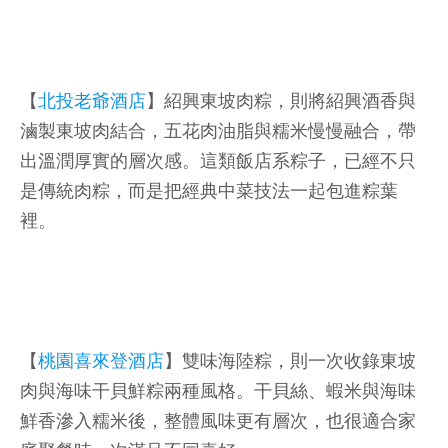
【
北投老爺酒店
】紹興東坡肉粽，則將紹興酒香與
滷製東坡肉結合，五花肉油脂與糯米慢慢融合，帶
出溫潤厚實的層次感。這類飯店系粽子，已經不只
是傳統肉粽，而是把經典中菜技法一起包進粽葉
裡。
【
桃園喜來登酒店
】雙味海陸粽，則一次收錄東坡
肉與海味干貝鮮粽兩種風格。干貝絲、蝦米與海味
鮮香滲入糯米後，整體風味更有層次，也很適合家