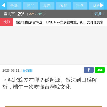
最新
熱門
專題
政治
社會
財經
29°
臺北市
氣象
(
32°
/
28°
)
快訊
城鎮韌性演習降速 LINE Pay交易數略減、街口支付無異常
柯震東笑喊鎖喉合照要課金 邱士縉比愛心喊彆扭
印尼國慶將屆 伊斯蘭教士警告慶祝活動男性勿穿女裝
花蓮堰塞湖防災 水利署加強疏濬、放寬河道降低風險
2026-05-11 |
墨新聞
南粽北粽差在哪？從起源、做法到口感解
析，端午一次吃懂台灣粽文化