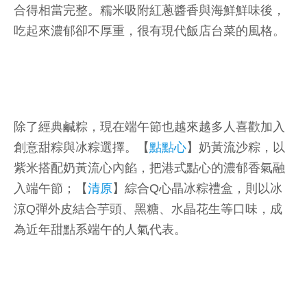
合得相當完整。糯米吸附紅蔥醬香與海鮮鮮味後，
吃起來濃郁卻不厚重，很有現代飯店台菜的風格。
除了經典鹹粽，現在端午節也越來越多人喜歡加入
創意甜粽與冰粽選擇。【
點點心
】奶黃流沙粽，以
紫米搭配奶黃流心內餡，把港式點心的濃郁香氣融
入端午節；【
清原
】綜合Q心晶冰粽禮盒，則以冰
涼Q彈外皮結合芋頭、黑糖、水晶花生等口味，成
為近年甜點系端午的人氣代表。