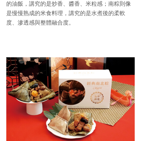
的油飯，講究的是炒香、醬香、米粒感；南粽則像
是慢慢熟成的米食料理，講究的是水煮後的柔軟
度、滲透感與整體融合度。