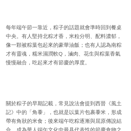
每年端午節一靠近，粽子的話題就會準時回到餐桌
中央。有人堅持北粽才香，米粒分明、配料濃郁，
像一顆被粽葉包起來的豪華油飯；也有人認為南粽
才有靈魂，糯米濕潤軟Q，滷肉、花生與粽葉香氣
慢慢融合，吃起來才有節慶的厚度。
關於粽子的早期記載，常見說法會提到西晉《風土
記》中的「角黍」，也就是以葉片包裹黍米，形成
帶有角狀的米食；後來端午吃粽逐漸與屈原傳說結
合，成為華人端午文化中最具代表性的節慶食物之