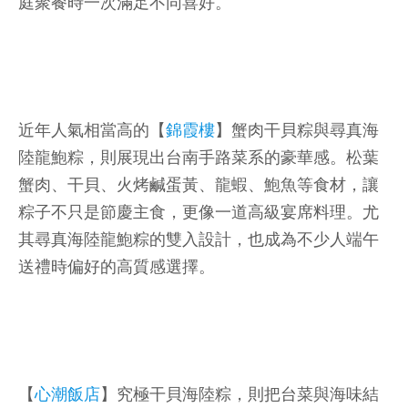
庭聚餐時一次滿足不同喜好。
近年人氣相當高的【
錦霞樓
】蟹肉干貝粽與尋真海
陸龍鮑粽，則展現出台南手路菜系的豪華感。松葉
蟹肉、干貝、火烤鹹蛋黃、龍蝦、鮑魚等食材，讓
粽子不只是節慶主食，更像一道高級宴席料理。尤
其尋真海陸龍鮑粽的雙入設計，也成為不少人端午
送禮時偏好的高質感選擇。
【
心潮飯店
】究極干貝海陸粽，則把台菜與海味結