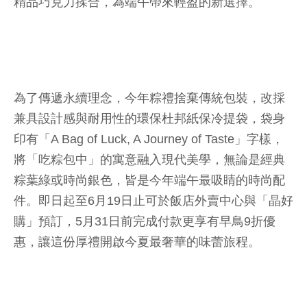
精品巧克力揉合，為端午帶來輕盈的新選擇。
為了傳遞永續理念，今年粽禮捨棄傳統包裝，改採
兼具設計感與耐用性的環保杜邦紙保冷提袋，袋身
印有「A Bag of Luck, A Journey of Taste」字樣，
將「吃粽包中」的寓意融入現代美學，無論是經典
粽葉綠或時尚銀色，皆是今年端午最吸睛的時尚配
件。即日起至6月19日止可於飯店外賣中心與「晶好
購」預訂，5月31日前完成付款更享有早鳥9折優
惠，讓這份厚禮開啟今夏最奢華的味蕾旅程。