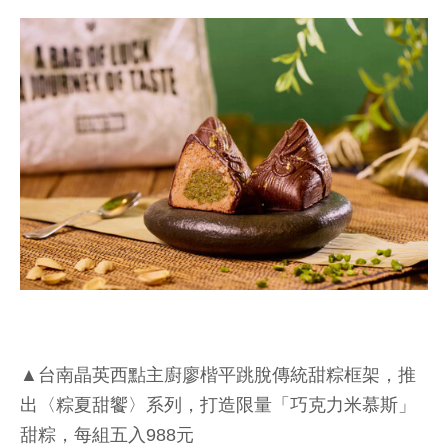
▲台南晶英西點主廚廖楷平跳脫傳統甜粽框架，推
出〈粽夏甜饗〉系列，打造限量「巧克力米慕斯」
甜粽，每組五入988元