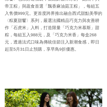
帝王粽」與蔬食首選「飄香麻油菇王粽」，每組五
入售價999元。更首度跨界推出融合西式甜點美學的
〈粽夏甜饗〉系列，嚴選法國精品巧克力與友善耕
作「石虎米」入料，打造限量「巧克力米慕斯」甜
粽，每組五入988元，及「巧克力米香」每盒268
元，透過法式口味為傳統佳節注入新潮食感，即日
起至5月31日止預購，享早鳥9折優惠。