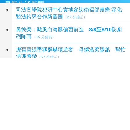
最新生活新聞
司法官學院犯研中心實地參訪衛福部嘉療 深化
醫法跨界合作新藍圖
(27 分鐘前)
吳德榮：颱風白海豚偏西前進 8/8至8/10防劇
烈降雨
(35 分鐘前)
虎寶寶誤墜獅群嚇壞遊客 母獅溫柔舔舐 幫忙
清理臍帶
(57 分鐘前)
信義代銷看下半年 雙北預售推案規模兩極化
(1 小時前)
學校教專業、企業教實戰 高分署助青年搶搭AI
人才列車
(1 小時前)
延伸閱讀
北捷捷米進軍文博會 台中TCOD集結原創品