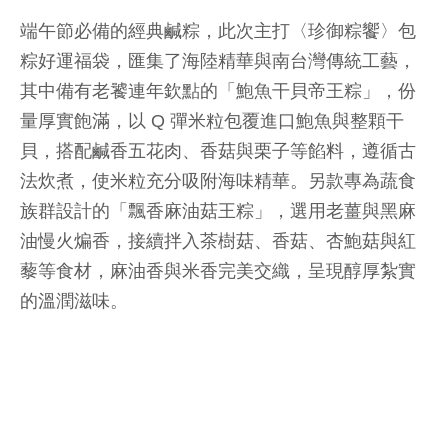
端午節必備的經典鹹粽，此次主打〈珍御粽饗〉包
粽好運福袋，匯集了海陸精華與南台灣傳統工藝，
其中備有老饕連年欽點的「鮑魚干貝帝王粽」，份
量厚實飽滿，以 Q 彈米粒包覆進口鮑魚與整顆干
貝，搭配鹹香五花肉、香菇與栗子等餡料，遵循古
法炊煮，使米粒充分吸附海味精華。另款專為蔬食
族群設計的「飄香麻油菇王粽」，選用老薑與黑麻
油慢火煸香，接續拌入茶樹菇、香菇、杏鮑菇與紅
藜等食材，麻油香與米香完美交織，呈現醇厚紮實
的溫潤滋味。