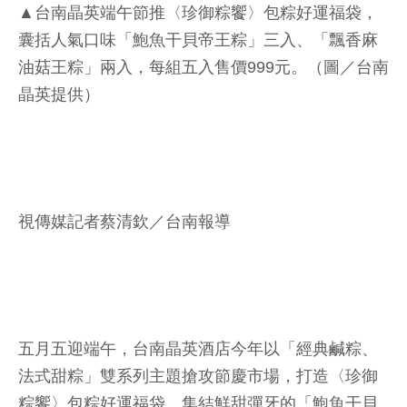
▲台南晶英端午節推〈珍御粽饗〉包粽好運福袋，
囊括人氣口味「鮑魚干貝帝王粽」三入、「飄香麻
油菇王粽」兩入，每組五入售價999元。（圖／台南
晶英提供）
視傳媒記者蔡清欽／台南報導
五月五迎端午，台南晶英酒店今年以「經典鹹粽、
法式甜粽」雙系列主題搶攻節慶市場，打造〈珍御
粽饗〉包粽好運福袋，集結鮮甜彈牙的「鮑魚干貝