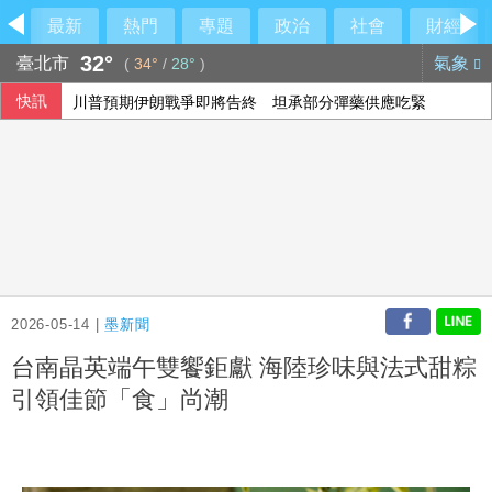
最新
熱門
專題
政治
社會
財經
32°
臺北市
氣象
(
34°
/
28°
)
快訊
川普預期伊朗戰爭即將告終 坦承部分彈藥供應吃緊
王品上半年每股賺9.86元 Q2獲利創新高
台積電ADR小漲 投顧：台股短期急漲留意季線攻防
腹膜透析「年紀大學不會」？醫：年齡並非限制 評估還要看
2026-05-14 |
墨新聞
台南晶英端午雙饗鉅獻 海陸珍味與法式甜粽
引領佳節「食」尚潮