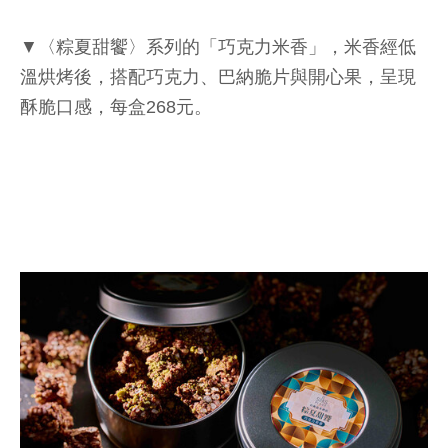
▼〈粽夏甜饗〉系列的「巧克力米香」，米香經低
溫烘烤後，搭配巧克力、巴納脆片與開心果，呈現
酥脆口感，每盒268元。