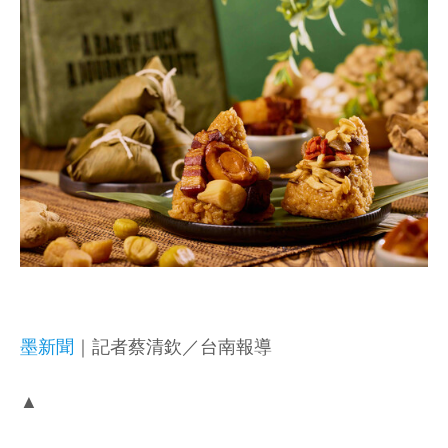
墨新聞
｜記者蔡清欽／台南報導
▲