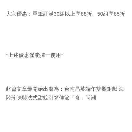
大宗優惠：單筆訂滿30組以上享88折、50組享85折
*上述優惠僅能擇一使用*
此篇文章最開始出處為：
台南晶英端午雙饗鉅獻 海
陸珍味與法式甜粽引領佳節「食」尚潮