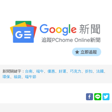
新聞關鍵字：
台南
、
端午
、
優惠
、
好運
、
巧克力
、
折扣
、
法國
、
環保
、
福袋
、
端午節