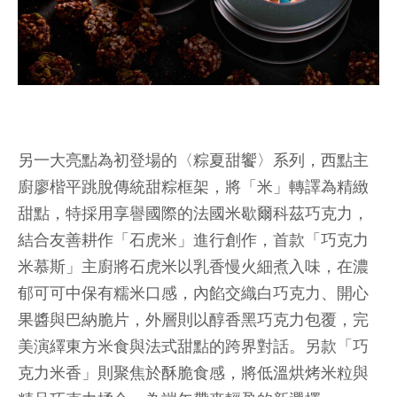
另一大亮點為初登場的〈粽夏甜饗〉系列，西點主
廚廖楷平跳脫傳統甜粽框架，將「米」轉譯為精緻
甜點，特採用享譽國際的法國米歇爾科茲巧克力，
結合友善耕作「石虎米」進行創作，首款「巧克力
米慕斯」主廚將石虎米以乳香慢火細煮入味，在濃
郁可可中保有糯米口感，內餡交織白巧克力、開心
果醬與巴納脆片，外層則以醇香黑巧克力包覆，完
美演繹東方米食與法式甜點的跨界對話。另款「巧
克力米香」則聚焦於酥脆食感，將低溫烘烤米粒與