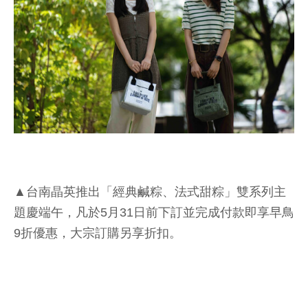
▲台南晶英推出「經典鹹粽、法式甜粽」雙系列主
題慶端午，凡於5月31日前下訂並完成付款即享早鳥
9折優惠，大宗訂購另享折扣。