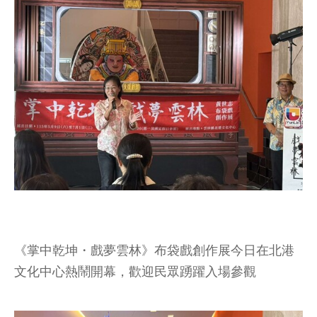
《掌中乾坤・戲夢雲林》布袋戲創作展今日在北港
文化中心熱鬧開幕，歡迎民眾踴躍入場參觀