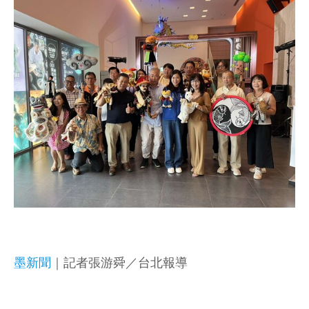
墨新聞
｜記者張游舜／台北報導