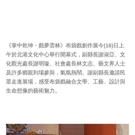
《掌中乾坤・戲夢雲林》布袋戲創作展今(16)日上
午於北港文化中心舉行開幕式，副縣長謝淑亞、文
化觀光處長謝明璇、社會處長林文志、藝文界人士
及許多鄉親到場參與，氣氛熱鬧。謝副縣長邀請民
眾走進展場，感受布袋戲融合文學、工藝、設計與
生命想像的藝術魅力。