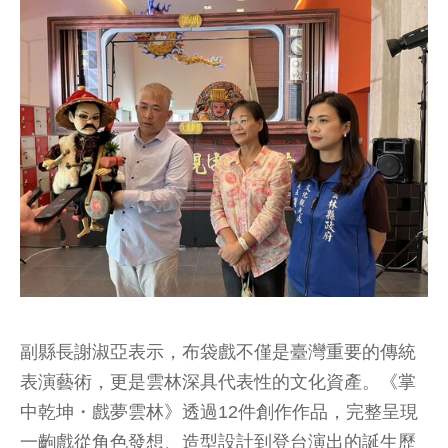
副縣長謝淑亞表示，布袋戲不僅是臺灣重要的傳統
表演藝術，更是雲林深具代表性的文化資產。《掌
中乾坤・戲夢雲林》透過12件創作作品，完整呈現
一齣戲從角色發想、造型設計到登台演出的誕生歷