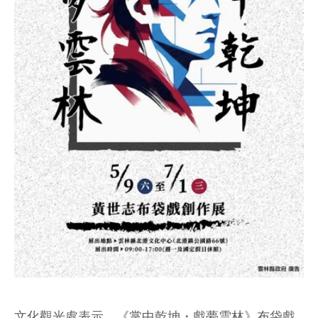
文化觀光處表示，《掌中乾坤・戲夢雲林》布袋戲