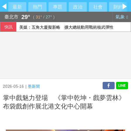
最新
熱門
專題
政治
社會
財經
29°
臺北市
氣象
(
31°
/
27°
)
快訊
美媒：五角大廈擬新略 擴大總統動用戰術核武彈性
龍科三期計畫提報行政院審議 拚119年開放產業申租
震後救災徒手搬瓦礫救人 委內瑞拉舉重名將摘雙金
高雄男酒駕又毒駕 2友人咆哮干擾警執法送辦
2026-05-16 |
墨新聞
掌中戲魅力登場 《掌中乾坤・戲夢雲林》
布袋戲創作展北港文化中心開幕