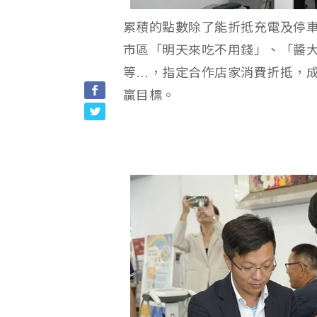
累積的點數除了能折抵充電及停
市區「明天來吃不用錢」、「醬
等…，指定合作店家消費折抵，
贏目標。