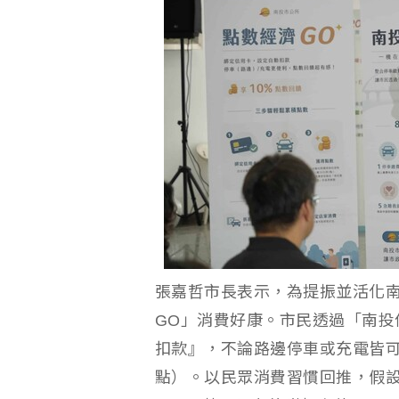
張嘉哲市長表示，為提振並活化
GO」消費好康。市民透過「南投
扣款』，不論路邊停車或充電皆可享有
點）。以民眾消費習慣回推，假設