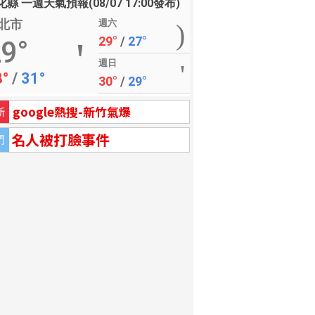
縣 一週天氣預報(08/07 17:00發布)
北市
週六
29°
/
27°
9°
週日
8°
/
31°
30°
/
29°
google熱搜-新竹氣爆
新
名人被打臉事件
門