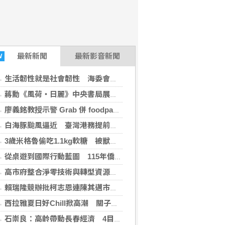
最新
新聞
最新影音新聞
W
生活韌性就是社會韌性 海委會親子日結合防空演習
蔣勳《風荷・日麗》中央書局展出 詩畫交織一場東方生命美學
廖義銘教授示警 Grab 併 foodpanda 恐衝擊市場競爭 外送聯盟：專法上路16天就爆爭議
白海豚颱風逼近 臺灣港務提前部署加強防颱整備
3歲米格魯偷吃1.1kg軟糖 被獸醫催吐後表情好有戲
從桌遊到國際行動藍圖 115年僑務探索營培育青年全球競爭力
高市府整合淨零技術與轉型資源 攜手企業加速低碳轉型提升國際競爭力
賴瑞隆競辦批柯志恩連陳其邁市府目前的施政方向都搞不清楚，只會為反而反
西拉雅夏日好Chill掀高潮 關子嶺踩街、美食與泥漿溫泉魅力齊發
石崇良：高齡帶動長春經濟 4目標盼長者吃百二