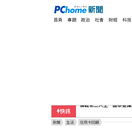
首頁
專題
政治
社會
財經
科技
快訊
中國籍男藏身挪威軍事碉
新聞
生活
信用卡回饋
閎康7月營收創新高 A