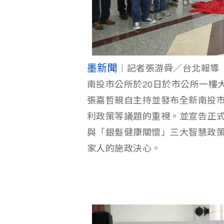
墨新聞
｜記者張游舜／台北報導
南投市公所於20日於市公所一樓
張嘉哲親自主持並發布全新南投市
利政策等議題的重視。並宣告正式啟
與「銀髮健康關懷」三大智慧政
家人的施政決心。