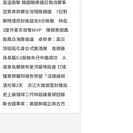
高溫衝擊 韓國職棒連日取消賽事、11日起晚間7時開打
亞東男排賽台灣惜敗韓國 7日對戰日本拚4強
獅隊遭完封後猛攻8分降龍 林岳平：總是要發揮
3度作客天母奪MVP 陳傑憲開轟擊退雙殺心魔
颱風白海豚進逼 卓榮泰：高災害潛勢區加強預防性整備
頂呱呱化身台式居酒屋 肯德基聯名EVA攻漫迷
孫易磊0.2局無失分中繼成功 火腿擊敗軟銀
遠景烏蘭察布星河基地投產 打造吉瓦級AI基礎設施新模式
擋車牌曬到褪色慘變「沒遇過就好了」！崔始源親朝聖崩潰喊：記得常換照片
漢光第2天 淡江大橋首度封橋設3防線阻敵直衝中樞
史上最強球二代林庭謙重磅回歸 林庭謙可否取代雙林成為戰神吸鈔機?
聯合國專家：美國制裁正將古巴推入全面危機