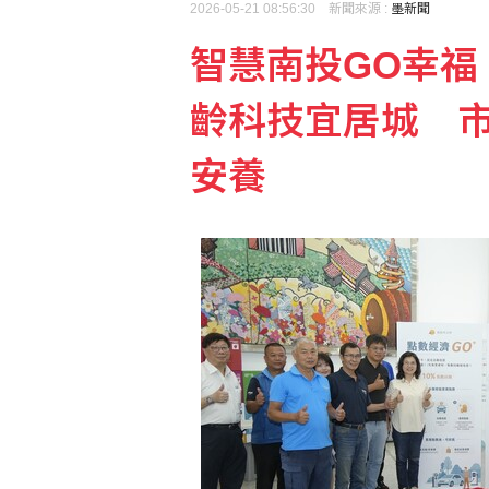
2026-05-21 08:56:30 新聞來源 :
墨新聞
智慧南投GO幸福
富邦人壽攜手悍將推觀賽
齡科技宜居城 市事
備戰第二人生 國泰金讓
安養