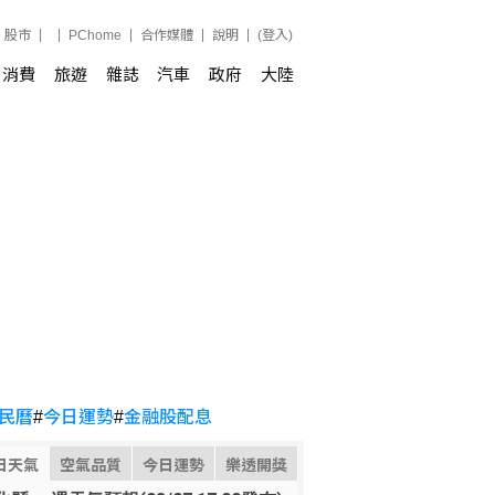
股市
PChome
合作媒體
說明
(登入)
消費
旅遊
雜誌
汽車
政府
大陸
民曆
#
今日運勢
#
金融股配息
日天氣
空氣品質
今日運勢
樂透開獎