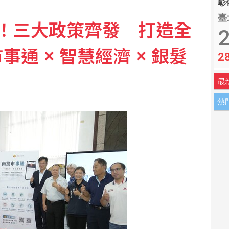
彰化
臺
！三大政策齊發 打造全
平權 邀身障、親子看球
2
通 × 智慧經濟 × 銀髮
2
退休理財變有趣
最
熱