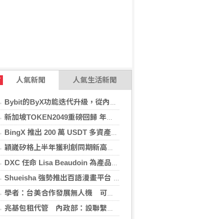
人氣新聞
人氣生活新聞
T
Bybit的ByX功能迭代升級，從內容平台全面進化為社交交易樞紐，新增多項特色功能
新加坡TOKEN2049重磅回歸 年度行業頂級盛會再度啟幕
BingX 推出 200 萬 USDT 多資產交易活動，聚焦當前最受關注的市場趨勢
穎崴矽格上半年獲利創同期新高 AI先進製程需求帶動
DXC 任命 Lisa Beaudoin 為產品總監，以加速產品導向型增長
Shueisha 強勢推出百語漫畫平台 MANGA MILLION 大舉進軍全球市場
學者：台美合作發展無人機 可降對中依賴強化嚇阻
兆基包租代管 內政部：設聯繫諮詢窗口統一受理