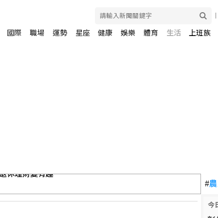
國際
職場
運勢
星座
健康
娛樂
體育
生活
上班族
堡 引國安疑慮遭驅逐
#
農
今
I升級和半導體先進製程驅動