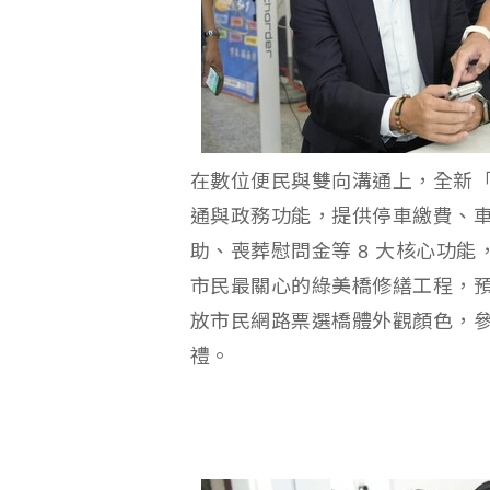
在數位便民與雙向溝通上，全新
通與政務功能，提供停車繳費、
助、喪葬慰問金等 8 大核心功
市民最關心的綠美橋修繕工程，預
放市民網路票選橋體外觀顏色，
禮。