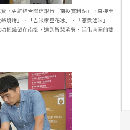
車費，更能結合陽信銀行「南投賞利點」，直接至
大爺燒烤」、「吉米家豆花冰」、「憲煮滷味」
成功把錢留在南投，達到智慧消費、活化商圈的雙