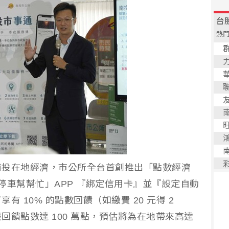
南投在地經濟，市公所全台首創推出「點數經濟
停車幫幫忙」APP 『綁定信用卡』並『設定自動
 10% 的點數回饋（如繳費 20 元得 2
回饋點數達 100 萬點，預估將為在地帶來高達