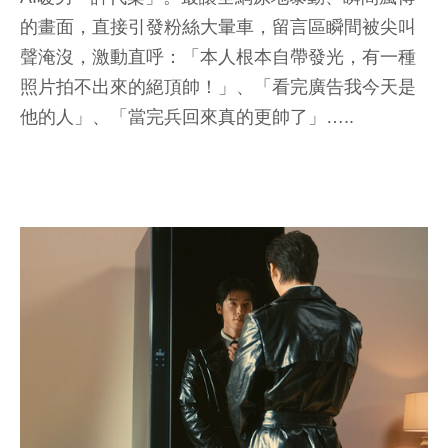
的畫面，直接引發粉絲大暈車，留言區瞬間被尖叫
聲淹沒，激動直呼：「本人根本自帶發光，有一種
照片拍不出來的絕頂帥！」、「看完廣告我今天是
他的人」、「當完兵回來真的更帥了」…..