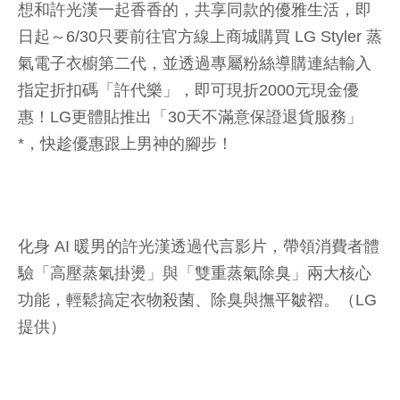
想和許光漢一起香香的，共享同款的優雅生活，即
日起～6/30只要前往官方線上商城購買 LG Styler 蒸
氣電子衣櫥第二代，並透過專屬粉絲導購連結輸入
指定折扣碼「許代樂」，即可現折2000元現金優
惠！LG更體貼推出「30天不滿意保證退貨服務」
*，快趁優惠跟上男神的腳步！
化身 AI 暖男的許光漢透過代言影片，帶領消費者體
驗「高壓蒸氣掛燙」與「雙重蒸氣除臭」兩大核心
功能，輕鬆搞定衣物殺菌、除臭與撫平皺褶。（LG
提供）