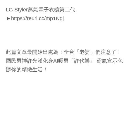
LG Styler蒸氣電子衣櫥第二代
►https://reurl.cc/mp1Ngj
此篇文章最開始出處為：
全台「老婆」們注意了！
國民男神許光漢化身AI暖男「許代樂」 霸氣宣示包
辦你的精緻生活！