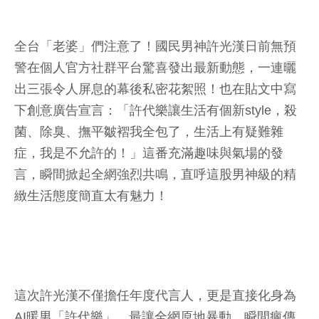
全台「老婆」們注意了！國民男神許光漢日前無預
警在個人官方社群平台驚喜發出最新動態，一連曬
出三張令人屏息的幕後私密花絮照！也在貼文中寫
下創意廣告宣言：「許代樂讓生活有個新style，殺
菌、除臭、撫平皺褶我全包了，生活上有疑難雜
症，我是不允許的！」這番充滿趣味與氣場的發
言，瞬間掀起全網強烈共鳴，直呼這股男神級的精
緻生活態度簡直太有魅力！
這次許光漢不僅擔任年度代言人，更是直接化身為
AI暖男「許代樂」。最讓全網原地暴動、瞬間瘋傳