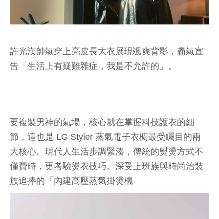
許光漢帥氣穿上亮皮長大衣展現颯爽背影，霸氣宣
告「生活上有疑難雜症，我是不允許的」。
要複製男神的氣場，核心就在掌握科技護衣的細
節，這也是 LG Styler 蒸氣電子衣櫥最受矚目的兩
大核心。現代人生活步調緊湊，傳統的熨燙方式不
僅費時，更考驗燙衣技巧。深受上班族與時尚治裝
族追捧的「內建高壓蒸氣掛燙機