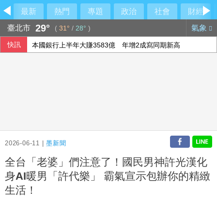
最新
熱門
專題
政治
社會
財經
29°
臺北市
氣象
(
31°
/
28°
)
快訊
本國銀行上半年大賺3583億 年增2成寫同期新高
今彩539第115190期 頭獎3注中獎
國銀個人放款旺 6月大增2575億寫史上單月新高
設局詐騙慈濟10.6億 前彰化律師公會理事長陳昱瑄續押禁見
2026-06-11 |
墨新聞
全台「老婆」們注意了！國民男神許光漢化
身AI暖男「許代樂」 霸氣宣示包辦你的精緻
生活！