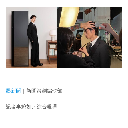
墨新聞
｜新聞策劃編輯部
記者李婉如／綜合報導