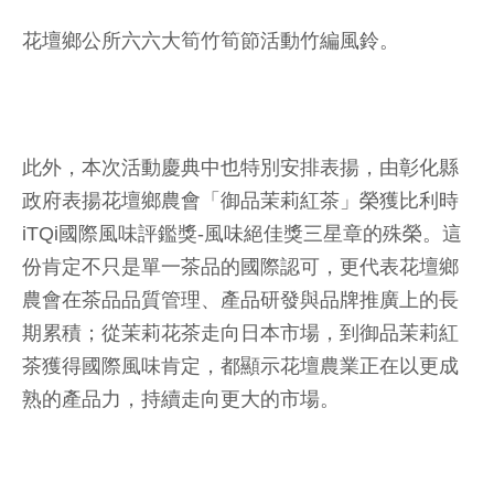
花壇鄉公所六六大筍竹筍節活動竹編風鈴。
此外，本次活動慶典中也特別安排表揚，由彰化縣
政府表揚花壇鄉農會「御品茉莉紅茶」榮獲比利時
iTQi國際風味評鑑獎-風味絕佳獎三星章的殊榮。這
份肯定不只是單一茶品的國際認可，更代表花壇鄉
農會在茶品品質管理、產品研發與品牌推廣上的長
期累積；從茉莉花茶走向日本市場，到御品茉莉紅
茶獲得國際風味肯定，都顯示花壇農業正在以更成
熟的產品力，持續走向更大的市場。