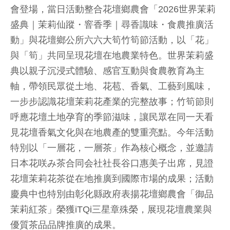
會登場，當日活動整合花壇鄉農會「2026世界茉莉
盛典｜茉莉仙蹤・窨香季｜尋香識味・食農推廣活
動」與花壇鄉公所六六大筍竹筍節活動，以「花」
與「筍」共同呈現花壇在地農業特色。世界茉莉盛
典以親子沉浸式體驗、感官互動與食農教育為主
軸，帶領民眾從土地、花苞、香氣、工藝到風味，
一步步認識花壇茉莉花產業的完整故事；竹筍節則
呼應花壇土地孕育的季節滋味，讓民眾在同一天看
見花壇香氣文化與在地農產的雙重亮點。今年活動
特別以「一層花，一層茶」作為核心概念，並邀請
日本花咲み茶合同会社社長谷口惠美子出席，見證
花壇茉莉花茶從在地推廣到國際市場的成果；活動
慶典中也特別由彰化縣政府表揚花壇鄉農會「御品
茉莉紅茶」榮獲iTQi三星章殊榮，展現花壇農業與
優質茶品品牌推廣的成果。