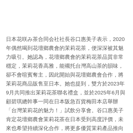
日本花咲み茶合同会社社長谷口惠美子表示，2020
年偶然喝到花壇鄉農會的茉莉花茶，便深深被其魅
力吸引。她認為，花壇鄉農會的茉莉花茶品質非常
穩定，茉莉花香高雅，能襯托台灣高山茶的韻味，
卻不會喧賓奪主，因此開始與花壇鄉農會合作，將
茉莉花商品販售至日本。她也提到，雙方於2023年
9月共同推出茉莉花茶聯名禮盒，並於2025年6月與
顧碧琪總幹事一同在日本阪急百貨梅田本店舉辦
「台灣茉莉花的魅力！」試飲分享會。谷口惠美子
肯定花壇鄉農會茉莉花茶在日本受到高度評價，未
來也希望持續深化合作，將更多優質茉莉產品推向