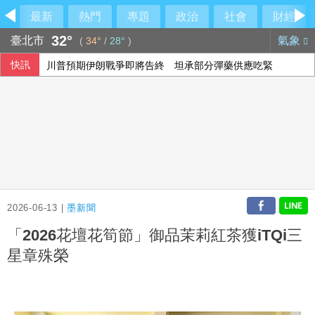
最新
熱門
專題
政治
社會
財經
32°
臺北市
氣象
(
34°
/
28°
)
快訊
川普預期伊朗戰爭即將告終 坦承部分彈藥供應吃緊
沙烏地憂心遭雙向攻擊 指伊朗唆使兩武裝團體行動
王品上半年每股賺9.86元 Q2獲利創新高
台積電ADR小漲 投顧：台股短期急漲留意季線攻防
2026-06-13 |
墨新聞
「2026花壇花筍節」御品茉莉紅茶獲iTQi三
星章殊榮