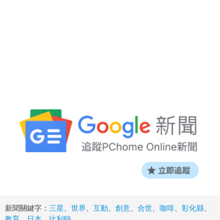
新聞關鍵字：
三星
、
世界
、
互動
、
創意
、
合世
、
咖啡
、
彰化縣
、
教育
、
日本
、
比利時