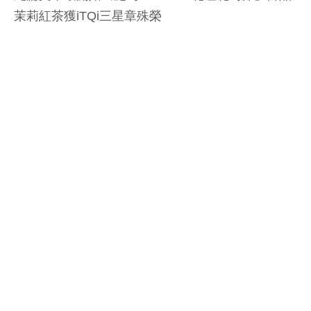
茉莉紅茶獲iTQi三星章殊榮