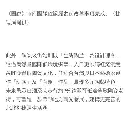
《圖說》市府團隊確認履勘前改善事項完成。〈捷
運局提供〉
此外，陶瓷老街站則以「生態陶遊」為設計理念，
透過簡潔量體降低環境衝擊，入口更以磚紅窯洞意
象呼應鶯歌陶瓷文化，並結合台灣與日本藝術家創
作「玩陶」及「有趣」作品，展現多元陶藝特色。
未來民眾自酒寮巷步行約2分鐘即可抵達鶯歌陶瓷老
街，可望進一步帶動地方觀光發展，建構更完善的
北北桃捷運生活圈。