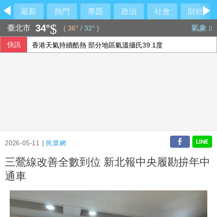
最新
熱門
專題
政治
社會
財經
34°
臺北市
氣象
(
36°
/
32°
)
快訊
香港天氣持續酷熱 部分地區氣溫攝氏39.1度
蔣市府發言人異動！李政軒請辭 正妹記者傳加入競選團隊
柯文哲昔批政府擋疫苗 陳佩琪嗆要道歉什麼
林宸佑涉共諜案 高雄高分檢起訴涉收賄退役軍人
2026-05-11 |
民眾網
三鶯線改善全數到位 新北報中央履勘拚年中
通車