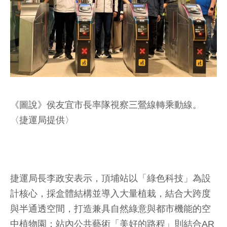
《圖說》侯友宜市長率隊視察三鶯線轉乘動線。
〈捷運局提供〉
捷運局長李政安表示，頂埔站以「綠色科技」為設
計核心，採盒體結構並導入大量植栽，結合大跨度
與半通透空間，打造兼具自然綠意與都市機能的空
中植物園；站內公共藝術「美好的路程」則結合AR