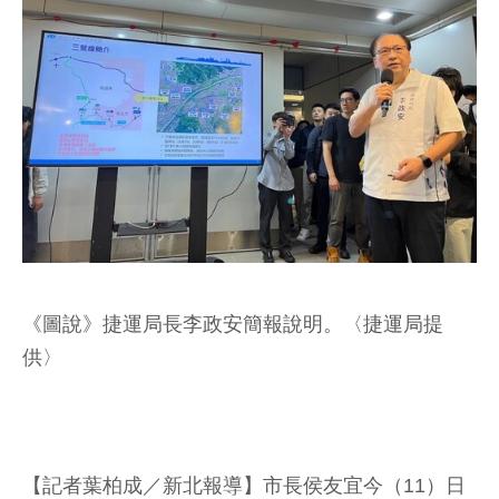
《圖說》捷運局長李政安簡報說明。〈捷運局提
供〉
【記者葉柏成／新北報導】市長侯友宜今（11）日