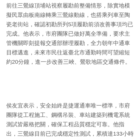
前往三鶯線頂埔站視察履勘前整備情形，除實地模
擬民眾由板南線轉乘三鶯線動線，也搭乘列車至陶
瓷老街站，確認初勘所列5項履勘前須改善事項均已
完成。他表示，市府團隊已做好萬全準備，要求主
管機關即刻提報交通部辦理履勘，全力朝年中通車
目標邁進，未來市民往返臺北市通勤時間可望縮短
約20分鐘，進一步改善三峽、鶯歌地區交通條件。
侯友宜表示，安全始終是捷運通車唯一標準，市府
團隊從工程施工、鋼構吊裝、車站建築到機電系統
測試皆嚴格把關，確保工程品質穩定可靠。他指
出，三鶯線目前已完成穩定性測試，累積達133小時