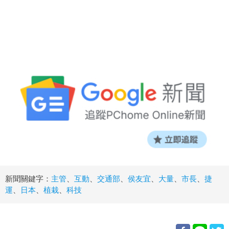
新聞關鍵字：
主管
、
互動
、
交通部
、
侯友宜
、
大量
、
市長
、
捷
運
、
日本
、
植栽
、
科技