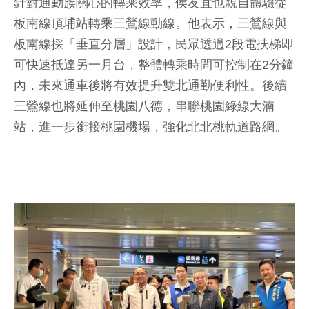
針對通勤族關心的轉乘效率，侯友宜也親自體驗從
板南線頂埔站轉乘三鶯線動線。他表示，三鶯線與
板南線採「垂直分層」設計，民眾透過2段電扶梯即
可快速抵達另一月台，整體轉乘時間可控制在2分鐘
內，未來通車後將有效提升雙北通勤便利性。後續
三鶯線也將延伸至桃園八德，串聯桃園綠線大湳
站，進一步銜接桃園機場，強化北北桃軌道路網。