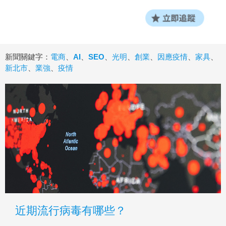
新聞關鍵字：
電商
、
AI
、
SEO
、
光明
、
創業
、
因應疫情
、
家具
、
新北市
、
業強
、
疫情
近期流行病毒有哪些？