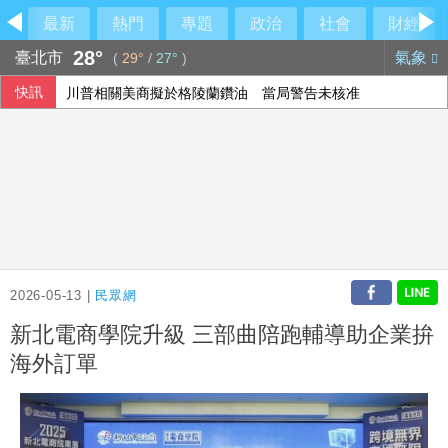
最新
熱門
專題
政治
社會
財經
28°
臺北市
氣象
(
29°
/
27°
)
快訊
川普相關美商擬於格陵蘭鑽油 當局警告未核准
2026-05-13 |
民眾網
新北電商學院升級 三部曲陪跑輔導助企業拚
海外訂單