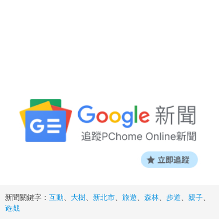
新聞關鍵字：
互動
、
大樹
、
新北市
、
旅遊
、
森林
、
步道
、
親子
、
遊戲