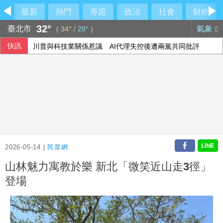
最新
熱門
專題
政治
社會
財經
32°
臺北市
氣象
(
34°
/
28°
)
快訊
川普與科技業關係惹議 AI代理失控後遭兩黨共同批評
宇樹科技確定發行價 發行後市值約2911億元
前香港民主黨成員涂謹申離港赴英 與家人團聚
115年度總預算案卡關 蔡其昌喊話趕快協商討論
2026-05-14 |
民眾網
山林魅力寓教於樂 新北「微笑近山走3徑」
登場