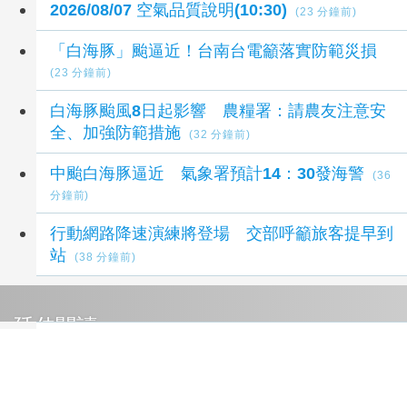
2026/08/07 空氣品質說明(10:30)
(23 分鐘前)
「白海豚」颱逼近！台南台電籲落實防範災損
(23 分鐘前)
白海豚颱風8日起影響 農糧署：請農友注意安
全、加強防範措施
(32 分鐘前)
中颱白海豚逼近 氣象署預計14：30發海警
(36
分鐘前)
行動網路降速演練將登場 交部呼籲旅客提早到
站
(38 分鐘前)
延伸閱讀
白海豚週末攪局 北市提前部署防災應變 籲民
眾及早做好防颱準備
18 小時前
白海豚颱風來襲 北市公園處加強樹木、路燈