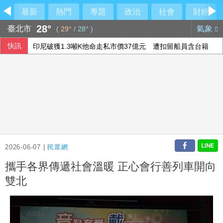
最新
熱門
專題
政治
社會
財經
28°
臺北市
氣象
(
29°
/
28°
)
快訊
印尼破獲1.3噸K他命走私市價37億元 遭扣留船員含台籍
台北永豐旺寶職業隊 奪T3X台灣聯賽台北站冠軍
路透民調：6成美國人支持加強監管社群媒體公司
傳土耳其限制商船入黑海 官員：船舶通行依然順暢
2026-06-07 |
民眾網
攜手各界傳遞社會溫暖 正心會行善列車開向
雙北