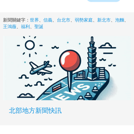
新聞關鍵字：
世界
、
信義
、
台北市
、
弱勢家庭
、
新北市
、
泡麵
、
王鴻薇
、
福利
、
聖誕
北部地方新聞快訊