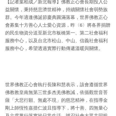
【記者葉柏成／新北報導】佛教正心會長期投入公
益關懷，秉持慈悲濟世精神，持續關懷社會弱勢族
群。今年適逢佛誕節慶典圓滿落幕，世界佛教正心
會募集十方善心人士愛心資源，昨〈6〉將各界捐贈
的民生物資分送至新北市板橋第一、第二社會福利
服務中心，以及台北市松山、中山、信義社會福利
服務中心，希望透過實際行動傳遞溫暖與關懷。
世界佛教正心會執行長陳和慧表示，該會遵循世界
佛教教皇南無第三世多杰羌佛教誡，依循觀世音菩
薩「大悲行願、無處不現」的慈悲精神，在指導金
剛上師恆性嘉措仁波且指導下，將十善、四無量心
及六度萬行落實於日常生活，號召社會大眾共同投