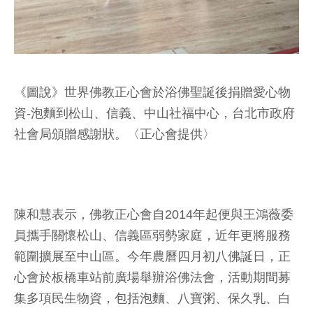
《圖說》世界佛教正心會於浴佛聖誕後捐贈愛心物
資-泡麵到松山、信義、中山社福中心，台北市政府
社會局頒贈感謝狀。〈正心會提供〉
陳和慧表示，佛教正心會自2014年起便與王鴻薇委
員攜手關懷松山、信義區弱勢家庭，近年更將服務
範圍擴展至中山區。今年農曆四月初八佛誕日，正
心會於板橋車站前廣場舉辦浴佛法會，活動期間募
集多項民生物資，包括泡麵、八寶粥、保久乳、白