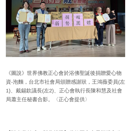
《圖說》世界佛教正心會於浴佛聖誕後捐贈愛心物
資-泡麵，台北市社會局頒贈感謝狀，王鴻薇委員(左
1)、戴錫欽議長(左2)、正心會執行長陳和慧及社會
局蕭主任秘書合影。〈正心會提供〉