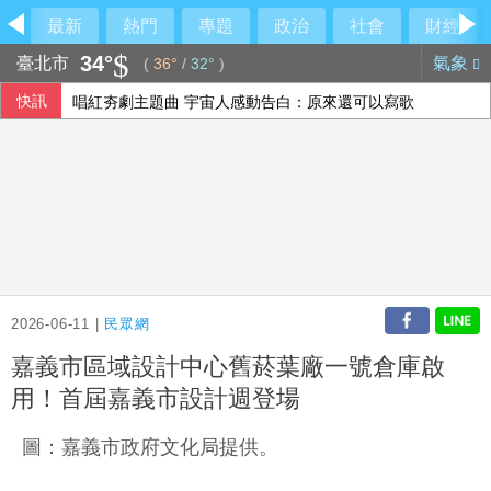
最新
熱門
專題
政治
社會
財經
34°
臺北市
氣象
(
36°
/
32°
)
快訊
唱紅夯劇主題曲 宇宙人感動告白：原來還可以寫歌
神鬼都是蔣萬安？名醫狠吐槽：跳針的背稿機
美官員駁撤出亞洲 強調擴大盟友合作維持印太平衡
路透：熱浪衝擊歐洲經濟和旅遊業 加劇食品通膨
2026-06-11 |
民眾網
嘉義市區域設計中心舊菸葉廠一號倉庫啟
用！首屆嘉義市設計週登場
圖：嘉義市政府文化局提供。