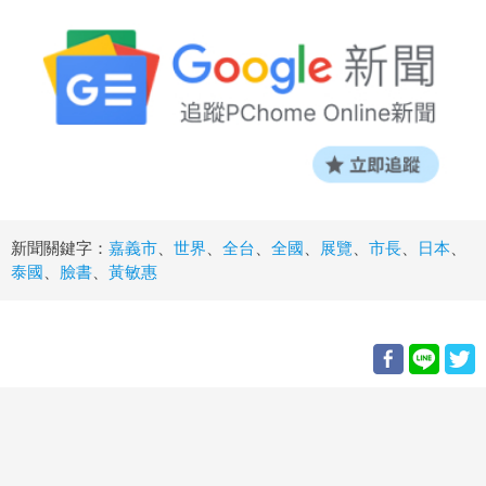
新聞關鍵字：
嘉義市
、
世界
、
全台
、
全國
、
展覽
、
市長
、
日本
、
泰國
、
臉書
、
黃敏惠