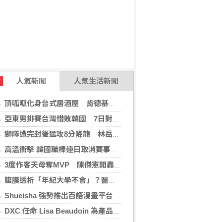
人氣新聞
人氣生活新聞
T
頂呱呱化身台式居酒屋 肯德基聯名EVA攻漫迷
亞東男排賽台灣惜敗韓國 7日對戰日本拚4強
獅隊遭完封後猛攻8分降龍 林岳平：總是要發揮
高溫衝擊 韓國職棒連日取消賽事、11日起晚間7時開打
3度作客天母奪MVP 陳傑憲開轟擊退雙殺心魔
腹膜透析「年紀大學不會」？醫：年齡並非限制 評估還要看3面向
Shueisha 強勢推出百語漫畫平台 MANGA MILLION 大舉進軍全球市場
DXC 任命 Lisa Beaudoin 為產品總監，以加速產品導向型增長