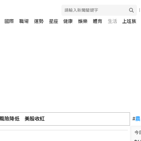
國際
職場
運勢
星座
健康
娛樂
體育
生活
上班族
川普可課俄商品最高500%關稅
#
農
今
風險降低 美股收紅