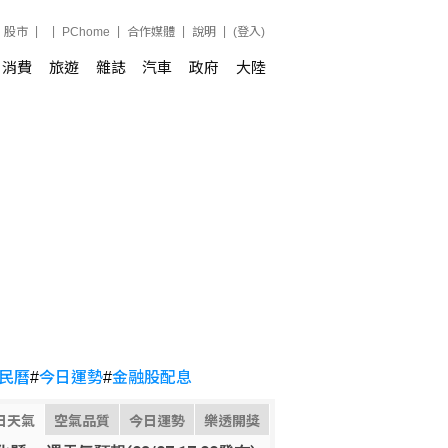
股市
PChome
合作媒體
說明
(登入)
消費
旅遊
雜誌
汽車
政府
大陸
民曆
#
今日運勢
#
金融股配息
日天氣
空氣品質
今日運勢
樂透開獎