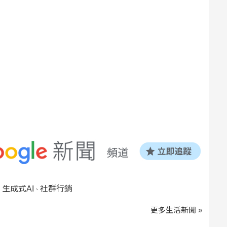
生成式AI
社群行銷
、
、
更多生活新聞 »