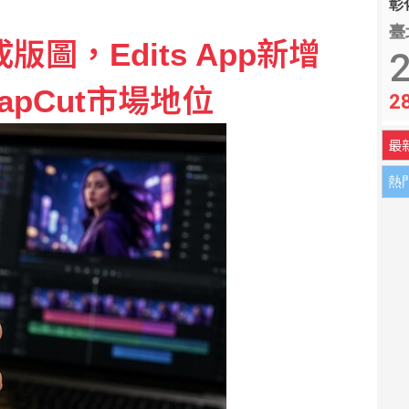
彰化
臺
版圖，Edits App新增
2
pCut市場地位
2
最
熱