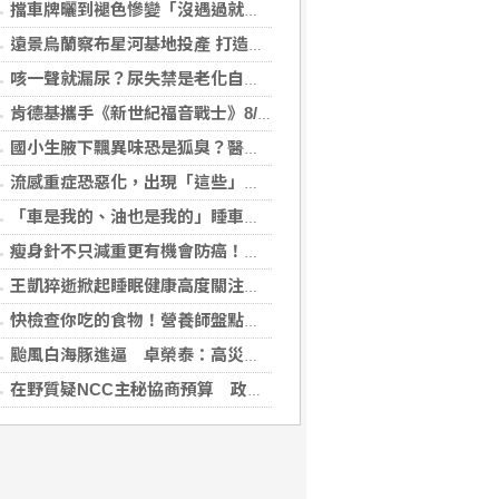
擋車牌曬到褪色慘變「沒遇過就好了」！崔始源親朝聖崩潰喊：記得常換照片
遠景烏蘭察布星河基地投產 打造吉瓦級AI基礎設施新模式
咳一聲就漏尿？尿失禁是老化自然現象？醫揭：不同尿失禁的治療方式
肯德基攜手《新世紀福音戰士》8/11霸脆覺醒 首度跨界台灣速食品牌！
國小生腋下飄異味恐是狐臭？醫：若伴青春期徵象應評估性早熟
流感重症恐惡化，出現「這些」症狀別再等！醫籲：別因非流感季就掉以輕心
「車是我的、油也是我的」睡車竟被收住宿費 官方一句話打臉飯店
瘦身針不只減重更有機會防癌！無糖尿病肥胖者使用GLP-1藥物 罹癌風險顯著下降
王凱猝逝掀起睡眠健康高度關注！醫籲：最危險的不是熬夜，而是「這個」錯覺
快檢查你吃的食物！營養師盤點「5大反式脂肪來源」跟你想的不同
颱風白海豚進逼 卓榮泰：高災害潛勢區加強預防性整備
在野質疑NCC主秘協商預算 政院：委員全出缺所致