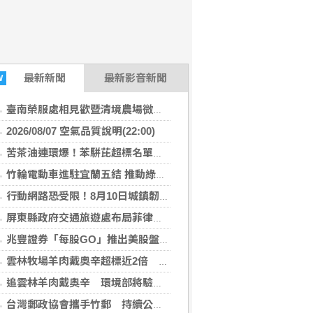
最新
新聞
最新影音新聞
W
臺南榮服處相見歡暨清境農場微旅行 幸福小榮眷圓滿築夢
2026/08/07 空氣品質說明(22:00)
苦茶油連環爆！苯駢芘超標名單再增2款 官方急令全面下架
竹輪電動車進駐宜蘭五結 推動綠能永續及高齡關懷
行動網路恐受限！8月10日城鎮韌性演習 北港警籲民眾快準備
屏東縣政府交通旅遊處布局菲律賓觀光市場 拜會航空公司與旅遊巨頭共拓國際客源
兆豐證券「每股GO」推出美股盤前交易 下午4點搶先布局
雲林牧場羊肉戴奧辛超標近2倍 問題羊全數撲殺、環境部追查牧草來源
追雲林羊肉戴奧辛 環境部將驗牧草生長處環境介質
台灣郵政協會攜手竹郵 持續公益關懷暨改善獨居長者居住環境傳遞溫暖愛心