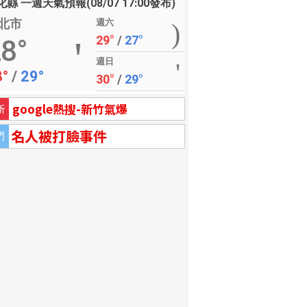
縣 一週天氣預報(08/07 17:00發布)
北市
週六
29°
/
27°
8°
週日
8°
/
29°
30°
/
29°
google熱搜-新竹氣爆
新
名人被打臉事件
門