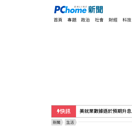
首頁
專題
政治
社會
財經
科技
快訊
美參院通過對俄制裁案 
新聞
生活
美就業數據遜於預期升息