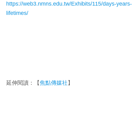
https://web3.nmns.edu.tw/Exhibits/115/days-years-
lifetimes/
延伸閱讀：【
焦點傳媒社
】