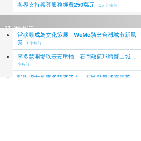
各界支持籌募服務經費250萬元
(26 分鐘前)
延伸閱讀
當移動成為文化策展 WeMo騎出台灣城市新風
景
3 小時前
李多慧開場玖壹壹壓軸 石岡熱氣球嗨翻山城
5
小時前
啦啦隊女神李多慧來了！ 石岡熱氣球嘉年華
8/22起登場
5 小時前
2026台中石岡熱氣球嘉年華 女神台東天后宮媽
祖以熱氣球造型、李多慧一起加持助陣
5 小時前
崑山科大國際生搭船跳島遊澎湖 海上旅運融合
觀光與文化體驗
6 小時前