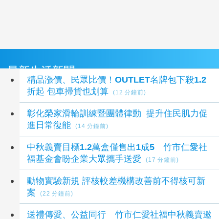
最新生活新聞
精品漲價、民眾比價！OUTLET名牌包下殺1.2
折起 包車掃貨也划算
(12 分鐘前)
彰化榮家滑輪訓練暨團體律動 提升住民肌力促
進日常復能
(14 分鐘前)
中秋義賣目標1.2萬盒僅售出1成5 竹市仁愛社
福基金會盼企業大眾攜手送愛
(17 分鐘前)
動物實驗新規 評核較差機構改善前不得核可新
案
(22 分鐘前)
送禮傳愛、公益同行 竹市仁愛社福中秋義賣邀