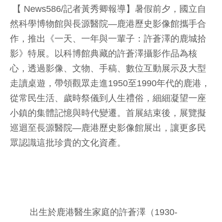
【 News586/記者黃秀卿報導】暑假前夕，國立自
然科學博物館與長源醫院—鹿港歷史影像館攜手合
作，推出《一天、一年與一輩子：許蒼澤的鹿城拾
影》特展。以科博館典藏的許蒼澤攝影作品為核
心，透過影像、文物、手稿、數位互動展示及大型
走讀桌遊，帶領觀眾走進1950至1990年代的鹿港，
從常民生活、歲時祭儀到人生禮俗，細細凝望一座
小鎮的集體記憶與時代變遷。首展結束後，展覽擬
巡迴至長源醫院—鹿港歷史影像館展出，讓更多民
眾認識這批珍貴的文化資產。
出生於鹿港醫生家庭的許蒼澤（1930-