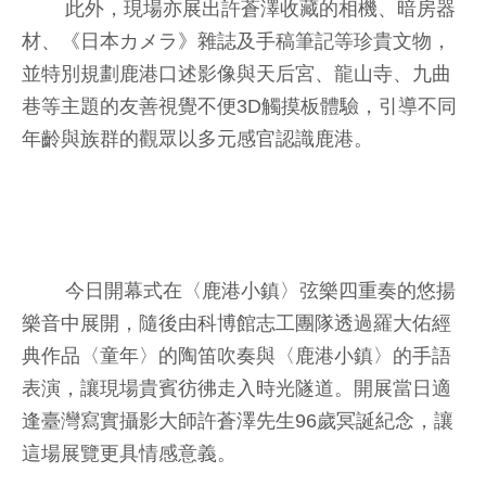
此外，現場亦展出許蒼澤收藏的相機、暗房器
材、《日本カメラ》雜誌及手稿筆記等珍貴文物，
並特別規劃鹿港口述影像與天后宮、龍山寺、九曲
巷等主題的友善視覺不便3D觸摸板體驗，引導不同
年齡與族群的觀眾以多元感官認識鹿港。
今日開幕式在〈鹿港小鎮〉弦樂四重奏的悠揚
樂音中展開，隨後由科博館志工團隊透過羅大佑經
典作品〈童年〉的陶笛吹奏與〈鹿港小鎮〉的手語
表演，讓現場貴賓彷彿走入時光隧道。開展當日適
逢臺灣寫實攝影大師許蒼澤先生96歲冥誕紀念，讓
這場展覽更具情感意義。