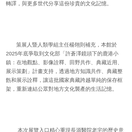
轉譯，與更多世代分享這份珍貴的文化記憶。
策展人暨人類學組主任楊翎則補充，本館於
2025年底爭取到文化部「許蒼澤鏡頭下的鹿港小
鎮：在地觀點、影像詮釋、田野共作、典藏近用、
展示策劃」計畫支持，透過地方知識共作、典藏整
飭和展示詮釋，讓這批國家典藏跨越單純的保存框
架，重新連結公眾對地方文化襲產的生活記憶。
本次展覽入口精心重現長源醫院老宅的歷史意