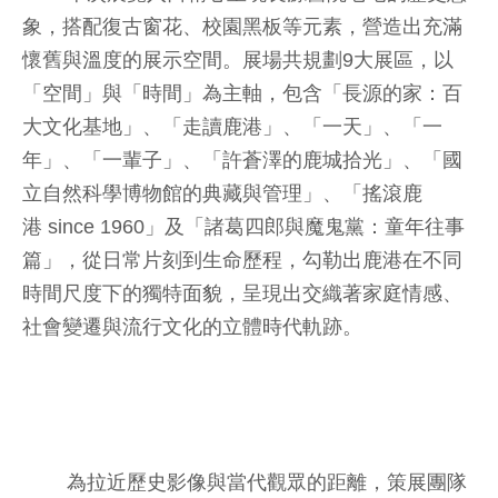
象，搭配復古窗花、校園黑板等元素，營造出充滿
懷舊與溫度的展示空間。展場共規劃9大展區，以
「空間」與「時間」為主軸，包含「長源的家：百
大文化基地」、「走讀鹿港」、「一天」、「一
年」、「一輩子」、「許蒼澤的鹿城拾光」、「國
立自然科學博物館的典藏與管理」、「搖滾鹿
港 since 1960」及「諸葛四郎與魔鬼黨：童年往事
篇」，從日常片刻到生命歷程，勾勒出鹿港在不同
時間尺度下的獨特面貌，呈現出交織著家庭情感、
社會變遷與流行文化的立體時代軌跡。
為拉近歷史影像與當代觀眾的距離，策展團隊