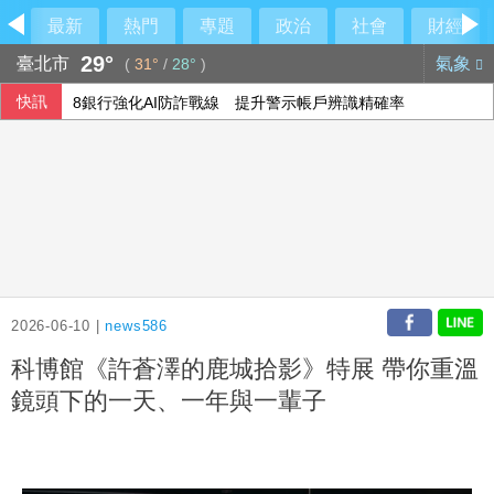
最新
熱門
專題
政治
社會
財經
29°
臺北市
氣象
(
31°
/
28°
)
快訊
8銀行強化AI防詐戰線 提升警示帳戶辨識精確率
獅隊屢遭完封 陳傑憲：林安可這種天才也願改變
中磊前7月營收創同期新高 年增逾5成
聲稱防範網安隱患 北京對美企帕羅奧圖產品進行審查
2026-06-10 |
news586
科博館《許蒼澤的鹿城拾影》特展 帶你重溫
鏡頭下的一天、一年與一輩子