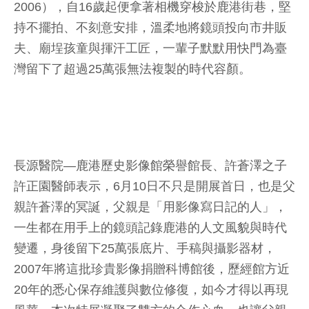
2006），自16歲起便拿著相機穿梭於鹿港街巷，堅
持不擺拍、不刻意安排，溫柔地將鏡頭投向市井販
夫、廟埕孩童與揮汗工匠，一輩子默默用快門為臺
灣留下了超過25萬張無法複製的時代容顏。
長源醫院—鹿港歷史影像館榮譽館長、許蒼澤之子
許正園醫師表示，6月10日不只是開展首日，也是父
親許蒼澤的冥誕，父親是「用影像寫日記的人」，
一生都在用手上的鏡頭記錄鹿港的人文風貌與時代
變遷，身後留下25萬張底片、手稿與攝影器材，
2007年將這批珍貴影像捐贈科博館後，歷經館方近
20年的悉心保存維護與數位修復，如今才得以再現