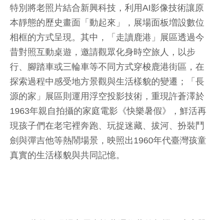
特別將老照片結合新興科技，利用AI影像技術讓原
本靜態的歷史畫面「動起來」，展場面板増設數位
相框的方式呈現。其中，「走讀鹿港」展區透過今
昔對照互動桌遊，邀請觀眾化身時空旅人，以步
行、腳踏車或三輪車等不同方式穿梭鹿港街區，在
探索過程中感受地方景觀與生活樣貌的變遷；「長
源的家」展區則運用浮空投影技術，重現許蒼澤於
1963年親自拍攝的家庭電影《快樂暑假》，鮮活再
現孩子們在老宅裡奔跑、玩捉迷藏、拔河、扮裝鬥
劍與彈吉他等熱鬧場景，映照出1960年代臺灣孩童
真實的生活樣貌與共同記憶。