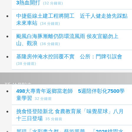
3熱血開打
(32 分鐘前)
中捷藍線土建工程將開工 近千人健走搶先踩點
未來車站
(34 分鐘前)
颱風白海豚漸離仍防環流風雨 侯友宜籲勿上
山、觀浪
(36 分鐘前)
基隆房仲淹水控回覆不實 公所：門牌引誤會
(38 分鐘前)
延伸閱讀
498大專青年返鄉當老師 5週陪伴彰化7500學
童學習
32 分鐘前
挑食怪登陸新北 食農教育展「味覺星球」八月
十三日登場
35 分鐘前
展現「水彩畫之都」藝術風華 「2026桃園水