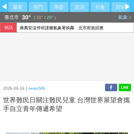
最新
熱門
專題
政治
社會
財經
30°
臺北市
氣象
(
31°
/
29°
)
快訊
蔣萬安沒停班課搬氣象署挨轟 北市府急回應
裴倫德：IPAC拒反中標籤 各國議會逐漸認清中共樣貌
藍白提前布局2028？黃國昌率白委挺江啟臣 盧秀燕喊：未
印尼野火延燒近1週 當局關閉爪哇島國家公園
2026-06-16 |
news586
世界難民日關注難民兒童 台灣世界展望會攜
手自立青年傳遞希望