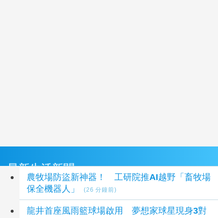
最新生活新聞
農牧場防盜新神器！ 工研院推AI越野「畜牧場
保全機器人」
(26 分鐘前)
龍井首座風雨籃球場啟用 夢想家球星現身3對