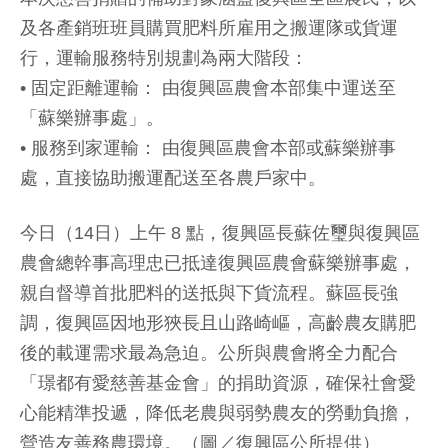
及各產銷班班員購買肥料所雇用之搬運隊或貨運
行，運輸服務特別規劃為兩大階段：
• 固定距離運輸： 由復興區農會本部集中運送至
「蘇樂辦事處」。
• 服務到家運輸： 由復興區農會本部或蘇樂辦事
處，直接協助搬運配送至各農戶家中。
今日（14日）上午 8 點，復興區長蘇佐璽與復興區
農會總幹事高理忠已抵達復興區農會蘇樂辦事處，
親自督導首批肥料的送抵與下貨流程。蘇區長強
調，復興區因地形狹長且山路崎嶇，高齡農友購肥
後的載運需求最為急迫。公所與農會將全力配合
「璟都有愛慈善基金會」的捐助資源，確保社會愛
心能精準投遞，降低老農與弱勢農友的勞動負擔，
營造友善務農環境。（圖／復興區公所提供）