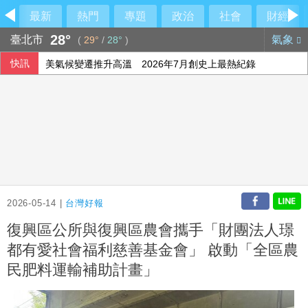
最新
熱門
專題
政治
社會
財經
28°
臺北市
氣象
(
29°
/
28°
)
快訊
美氣候變遷推升高溫 2026年7月創史上最熱紀錄
比金字塔頂端還頂端 世界傳奇卡就是傳奇
外溢保單保費年增1.5倍 實物給付型銷量腰斬
2026-05-14 |
台灣好報
復興區公所與復興區農會攜手「財團法人璟
都有愛社會福利慈善基金會」 啟動「全區農
民肥料運輸補助計畫」