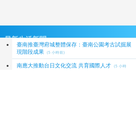
最新生活新聞
臺南推臺灣府城整體保存：臺南公園考古試掘展
現階段成果
(5 小時前)
南應大推動台日文化交流 共育國際人才
(5 小時
前)
2026/08/10 空氣品質說明(22:00)
(6 小時前)
立委陳冠廷視導中榮嘉院肯定完善高齡及榮民眷
照護
(6 小時前)
左楠議員陳善慧交棒兒子陳冠宇 未來將會兩代
攜手，讓服務不中斷、更升級
(6 小時前)