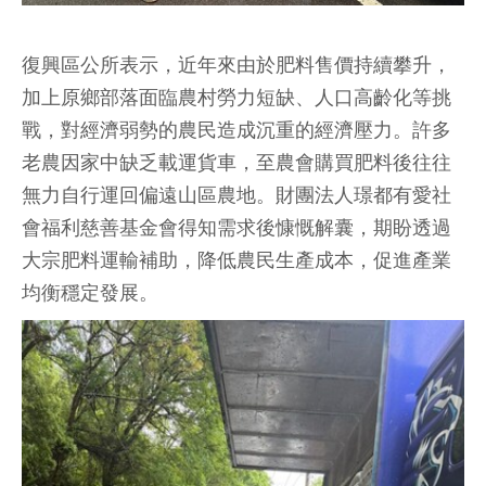
復興區公所表示，近年來由於肥料售價持續攀升，
加上原鄉部落面臨農村勞力短缺、人口高齡化等挑
戰，對經濟弱勢的農民造成沉重的經濟壓力。許多
老農因家中缺乏載運貨車，至農會購買肥料後往往
無力自行運回偏遠山區農地。財團法人璟都有愛社
會福利慈善基金會得知需求後慷慨解囊，期盼透過
大宗肥料運輸補助，降低農民生產成本，促進產業
均衡穩定發展。