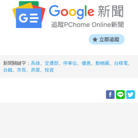
新聞關鍵字：
高雄
、
交通部
、
停車位
、
優惠
、
動物園
、
台積電
、
台鐵
、
市長
、
房屋
、
投資