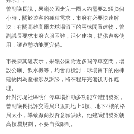
難求」。
曾副議長說，果嶺公園走完一圈大約需要2.5到3個
小時，關於遊客的種種需求，市府有必要快速解
決；有關高雄高爾夫球場留下的兩棟閒置建物，曾
副議長要求市府克服困難，活化建物，提供遊客使
用，讓遊憩功能更完備。
市長陳其邁表示，果嶺公園附近多闢停車空間，增
設公廁、飲水機等，均會再檢討，球場留下的兩棟
建物因為產權涉及訴訟，將在程序完備後再作處
理。
針對河堤社區明仁停車場推動多功能立體開發案，
曾副議長批評交通局只規劃地上6樓、地下4樓的格
局太小，導致廠商投資意願缺缺。他建議開發案朝
高樓層規劃，不要自我限制。