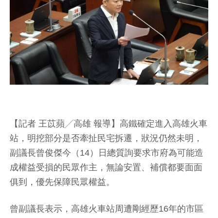
【記者 王苡蘋╱高雄 報導】高鐵確定進入高雄火車
站，明挖部分是否牽扯民宅拆遷，狀況仍然未明，
副議長曾俊傑今（14）日總質詢要求市府為可能造
成權益受損的民眾作主，無論安置、補償都要面面
俱到，優先保障民眾權益。
曾副議長表示，高雄火車站周遭剛經歷16年的市區