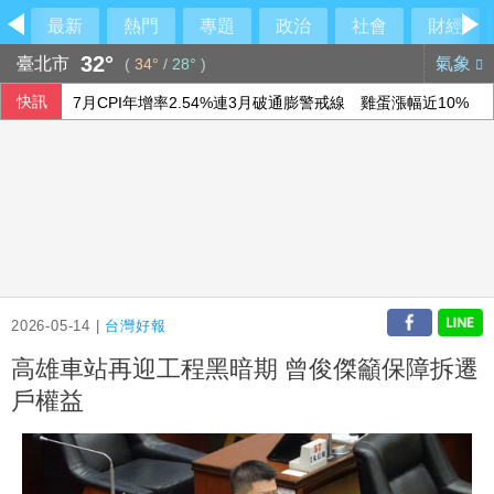
最新
熱門
專題
政治
社會
財經
32°
臺北市
氣象
(
34°
/
28°
)
快訊
7月CPI年增率2.54%連3月破通膨警戒線 雞蛋漲幅近10%
盧秀燕反酸賴清德：關心我勝過關心食安
前香港民主黨成員涂謹申離港赴英 與家人團聚
宇樹科技確定發行價 發行後市值約2911億元
2026-05-14 |
台灣好報
高雄車站再迎工程黑暗期 曾俊傑籲保障拆遷
戶權益