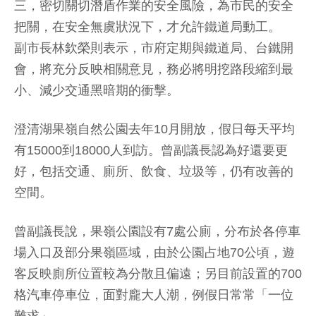
三，密切關切潛盾作業的安全風險，為市民的安全
把關，在安全無虞狀況下，才允許鐵道局動工。
副市長林欽榮則表示，市府定期與鐵道局、台鐵開
會，將充分反映相關意見，務必將明挖路段縮到最
小、減少交通黑暗期的衝擊。
澄清湖果嶺自然公園去年10月開放，假日每天平均
有15000到18000人到訪。曾副議長認為好還要更
好，包括交通、廁所、飲食、垃圾等，仍有改善的
空間。
曾副議長說，果嶺公園設有7處公廁，分布於各停車
場入口及部分果嶺區域，由於公園占地70公頃，遊
客反映廁所位置較為分散且偏遠；另目前設置的700
格汽車停車位，面對龐大人潮，例假日常常「一位