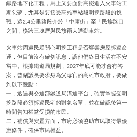
鐵路地下化工程，馬上又要面對高鐵進入火車站工
期惡夢，尤其是要接受高雄車站段明挖路段的挑
戰，這2.4公里路段介於「中庸街」至「民族路口」
之間，橫跨三塊厝與民族兩大通勤車站。
火車站周遭民眾關心明挖工程是否響響房屋拆遷命
運，但目前沒有確切訊息，讓他們終日生活在不安
當中。根據鐵道局規劃，2027年底可能才會有答
案，曾副議長要求身為父母官的高雄市政府，要做
到以下幾點：
一．透過與交通部鐵道局溝通平台，確實掌握受明
挖路段必須拆遷民宅的對象名單，並在確認後第一
時間告知權益受損的市民。
二，補償與安置方面，市府必須協助市民取得最優
惠條件，確保市民權益。