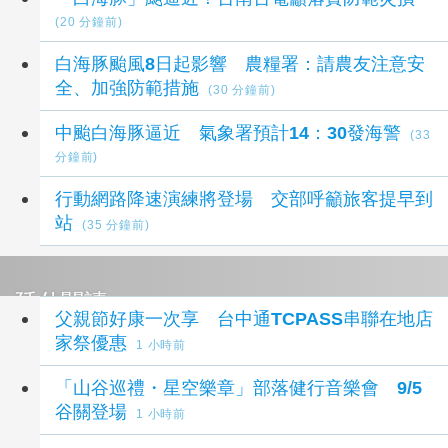
(20 分鐘前)
白海豚颱風8日起影響 農糧署：請農友注意安
全、加強防範措施
(30 分鐘前)
中颱白海豚逼近 氣象署預計14：30發海警
(33
分鐘前)
行動網路降速演練將登場 交部呼籲旅客提早到
站
(35 分鐘前)
延伸閱讀
父親節好康一次享 台中通TCPASS串聯在地店
家祭優惠
1 小時前
「山谷巡禮・星空樂章」部落健行音樂會 9/5
谷關登場
1 小時前