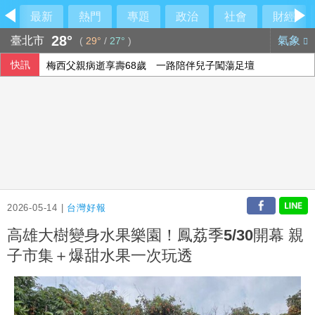
最新
熱門
專題
政治
社會
財經
28°
臺北市
氣象
(
29°
/
27°
)
快訊
梅西父親病逝享壽68歲 一路陪伴兒子闖蕩足壇
2026-05-14 |
台灣好報
高雄大樹變身水果樂園！鳳荔季5/30開幕 親
子市集＋爆甜水果一次玩透