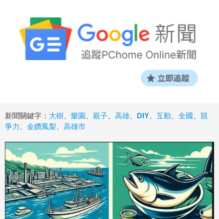
新聞關鍵字：
大樹
、
樂園
、
親子
、
高雄
、
DIY
、
互動
、
全國
、
競
爭力
、
金鑽鳳梨
、
高雄市