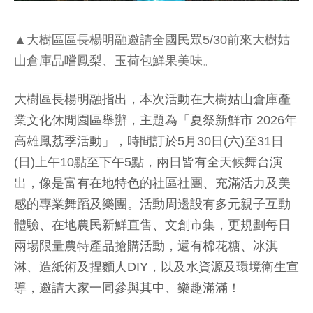
▲大樹區區長楊明融邀請全國民眾5/30前來大樹姑
山倉庫品嚐鳳梨、玉荷包鮮果美味。
大樹區長楊明融指出，本次活動在大樹姑山倉庫產
業文化休閒園區舉辦，主題為「夏祭新鮮市 2026年
高雄鳳荔季活動」，時間訂於5月30日(六)至31日
(日)上午10點至下午5點，兩日皆有全天候舞台演
出，像是富有在地特色的社區社團、充滿活力及美
感的專業舞蹈及樂團。活動周邊設有多元親子互動
體驗、在地農民新鮮直售、文創市集，更規劃每日
兩場限量農特產品搶購活動，還有棉花糖、冰淇
淋、造紙術及捏麵人DIY，以及水資源及環境衛生宣
導，邀請大家一同參與其中、樂趣滿滿！