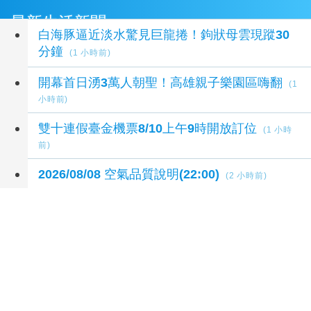
最新生活新聞
白海豚逼近淡水驚見巨龍捲！鉤狀母雲現蹤30
分鐘
(1 小時前)
開幕首日湧3萬人朝聖！高雄親子樂園區嗨翻
(1
小時前)
雙十連假臺金機票8/10上午9時開放訂位
(1 小時
前)
2026/08/08 空氣品質說明(22:00)
(2 小時前)
布一樣文化工作室太會帶動！燕巢晚會笑聲不
斷 玩到不想回家！
(2 小時前)
延伸閱讀
2026王功漁火節 祈福嘉年華千人烤蚵8/8登場
1
秒前