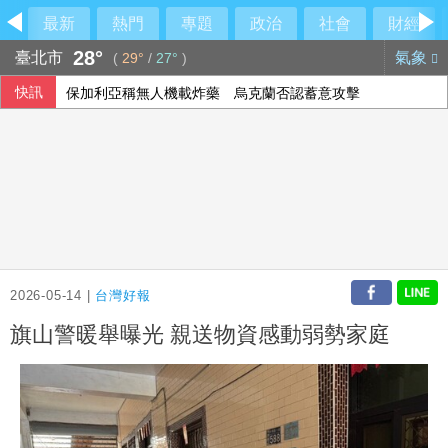
最新
熱門
專題
政治
社會
財經
28°
臺北市
氣象
(
29°
/
27°
)
快訊
保加利亞稱無人機載炸藥 烏克蘭否認蓄意攻擊
2026-05-14 |
台灣好報
旗山警暖舉曝光 親送物資感動弱勢家庭