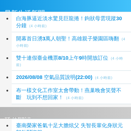
最新生活新聞
白海豚逼近淡水驚見巨龍捲！鉤狀母雲現蹤30
分鐘
(4 小時前)
開幕首日湧3萬人朝聖！高雄親子樂園區嗨翻
(4
小時前)
雙十連假臺金機票8/10上午9時開放訂位
(4 小時
前)
2026/08/08 空氣品質說明(22:00)
(4 小時前)
布一樣文化工作室太會帶動！燕巢晚會笑聲不
斷 玩到不想回家！
(4 小時前)
延伸閱讀
臺南榮家爸氣十足大膽炫父 失智長輩化身狀元