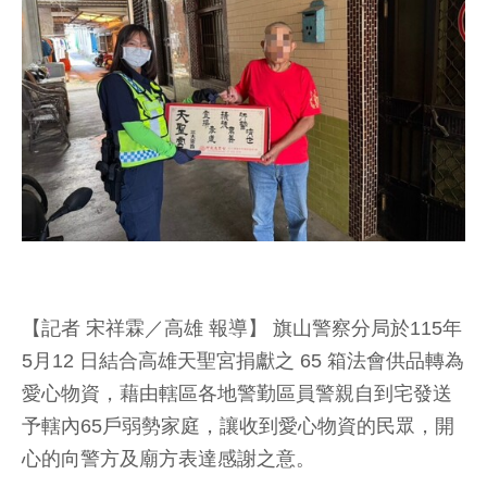
【記者 宋祥霖／高雄 報導】 旗山警察分局於115年
5月12 日結合高雄天聖宮捐獻之 65 箱法會供品轉為
愛心物資，藉由轄區各地警勤區員警親自到宅發送
予轄內65戶弱勢家庭，讓收到愛心物資的民眾，開
心的向警方及廟方表達感謝之意。