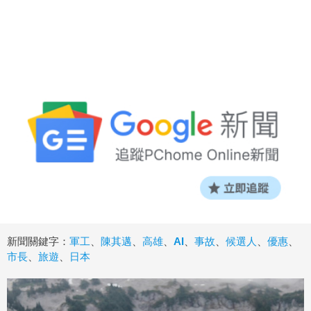
新聞關鍵字：
軍工
、
陳其邁
、
高雄
、
AI
、
事故
、
候選人
、
優惠
、
市長
、
旅遊
、
日本