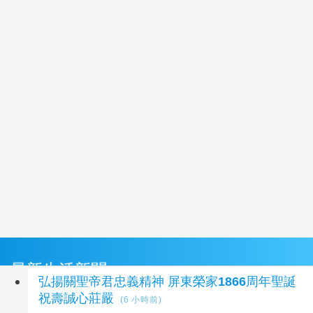
最新生活新聞
弘揚關聖帝君忠義精神 屏東榮家1866周年聖誕
祝壽誠心莊嚴
(6 小時前)