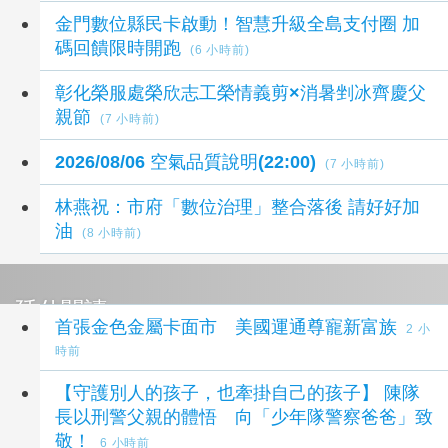
金門數位縣民卡啟動！智慧升級全島支付圈 加
碼回饋限時開跑
(6 小時前)
彰化榮服處榮欣志工榮情義剪×消暑剉冰齊慶父
親節
(7 小時前)
2026/08/06 空氣品質說明(22:00)
(7 小時前)
林燕祝：市府「數位治理」整合落後 請好好加
油
(8 小時前)
延伸閱讀
首張金色金屬卡面市 美國運通尊寵新富族
2 小
時前
【守護別人的孩子，也牽掛自己的孩子】 陳隊
長以刑警父親的體悟 向「少年隊警察爸爸」致
敬！
6 小時前