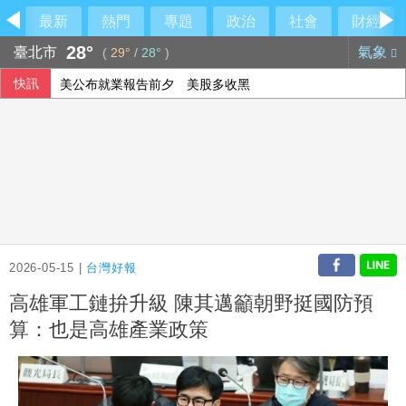
最新
熱門
專題
政治
社會
財經
28°
臺北市
氣象
(
29°
/
28°
)
快訊
美公布就業報告前夕 美股多收黑
美媒：北京不滿對台軍售 美國防官員訪中受阻
伊朗擬禁美以船隻過海峽 國際油價大漲逾3美元
2026-05-15 |
台灣好報
高雄軍工鏈拚升級 陳其邁籲朝野挺國防預
算：也是高雄產業政策