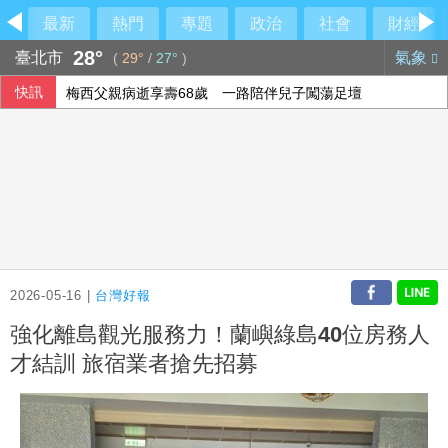
最新
熱門
專題
政治
社會
財經
28°
臺北市
氣象
(
29°
/
27°
)
快訊
梅西父親病逝享壽68歲 一路陪伴兒子闖蕩足壇
2026-05-16 |
台灣好報
強化離島觀光服務力！蘭嶼綠島40位房務人
才結訓 旅宿業者搶先招募