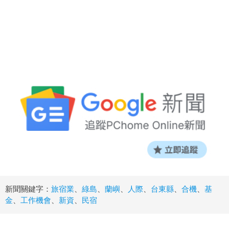
新聞關鍵字：
旅宿業
、
綠島
、
蘭嶼
、
人際
、
台東縣
、
合機
、
基
金
、
工作機會
、
新資
、
民宿