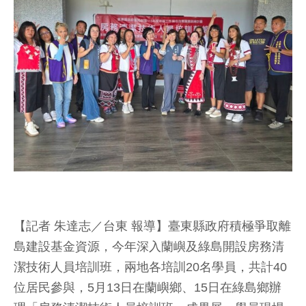
【記者 朱達志／台東 報導】臺東縣政府積極爭取離
島建設基金資源，今年深入蘭嶼及綠島開設房務清
潔技術人員培訓班，兩地各培訓20名學員，共計40
位居民參與，5月13日在蘭嶼鄉、15日在綠島鄉辦