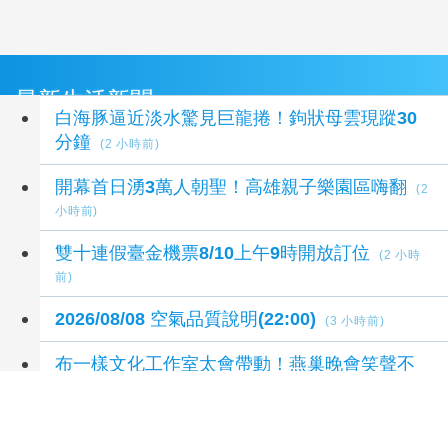
最新生活新聞
白海豚逼近淡水驚見巨龍捲！鉤狀母雲現蹤30
分鐘
(2 小時前)
開幕首日湧3萬人朝聖！高雄親子樂園區嗨翻
(2
小時前)
雙十連假臺金機票8/10上午9時開放訂位
(2 小時
前)
2026/08/08 空氣品質說明(22:00)
(3 小時前)
布一樣文化工作室太會帶動！燕巢晚會笑聲不
斷 玩到不想回家！
(3 小時前)