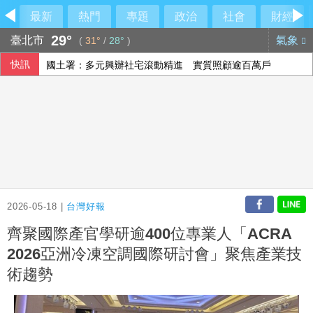
最新
熱門
專題
政治
社會
財經
29°
臺北市
氣象
(
31°
/
28°
)
快訊
國土署：多元興辦社宅滾動精進 實質照顧逾百萬戶
議員獻策「換掉沈伯洋」：讓陳時中再輸一次
搶高齡金融商機 壽險規劃養生村、銀行推資產健診
萊茵河水位創新低 長毛象骨骸、納粹沉船全都露
2026-05-18 |
台灣好報
齊聚國際產官學研逾400位專業人「ACRA
2026亞洲冷凍空調國際研討會」聚焦產業技
術趨勢