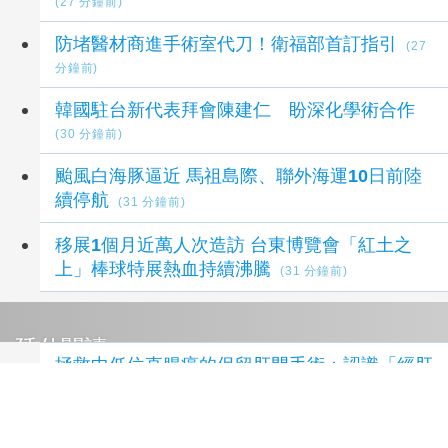
(27 分鐘前)
防堵醫材商進手術室代刀！衛福部首訂指引
(27
分鐘前)
韓國駐台新代表拜會陳建仁 盼深化學術合作
(30 分鐘前)
颱風白海豚逼近 馬祖島際、聯外海運10日前陸
續停航
(31 分鐘前)
移展1個月近萬人次造訪 台東博覽會「紅土之
上」棒球特展熱血持續沸騰
(31 分鐘前)
延伸閱讀
拯救中低位直腸癌的保留肛門手術：認識「經肛
門全直腸繫膜切除術（TaTME）」
1 秒前
林飛帆：自助人助 10駐台友盟分享城鎮韌性