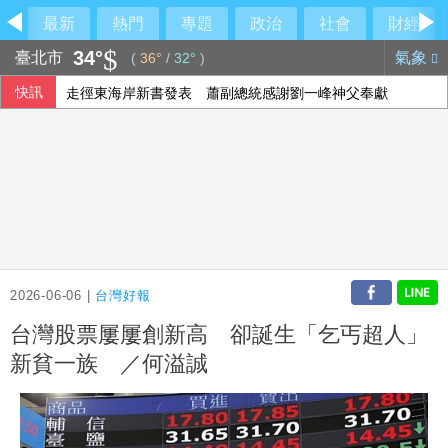
最新
熱門
專題
政治
社會
財經
34°
臺北市
氣象
(
36°
/
32°
)
快訊
走徑東海岸新書發表 蕭副總統感謝劉一峰神父奉獻
美就業人數意外減Fed升息疑慮降 亞股多隨美股收高
雪佛蘭中國銷量崩跌 上半年僅賣36輛、暫停新車銷售
小摩喊標普500年底上看8000點 看好AI投資企業獲利
2026-06-06 |
台灣好報
台灣股票屢屢創新高 卻誕生「乞丐超人」
新貧一族 ／何溢誠