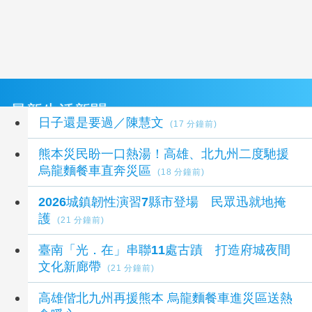
最新生活新聞
日子還是要過／陳慧文
(17 分鐘前)
熊本災民盼一口熱湯！高雄、北九州二度馳援
烏龍麵餐車直奔災區
(18 分鐘前)
2026城鎮韌性演習7縣市登場 民眾迅就地掩
護
(21 分鐘前)
臺南「光．在」串聯11處古蹟 打造府城夜間
文化新廊帶
(21 分鐘前)
高雄偕北九州再援熊本 烏龍麵餐車進災區送熱