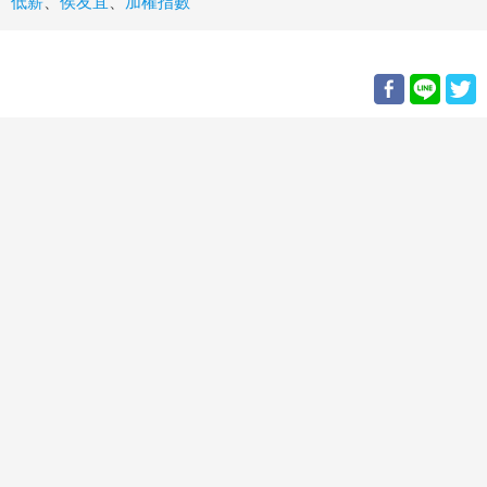
低薪
、
侯友宜
、
加權指數