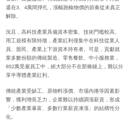
還在3、4萬間掙扎，漲幅跑輸物價的節奏從未真正
解除。
況且，高科技產業具備資本密集、技術門檻較高、
用工規模有限特徵，產業紅利僅集中在科技從業人
員、股民、產業上下游資本持有者。可是，貢獻就
業多數份額的傳統製造、零售餐飲、中小服務業，
852萬受雇員工中，絕大部分不在那條鏈上，難以分
享半導體產業紅利。
傳統產業受缺工、原物料漲價、市場內捲等因素影
響，獲利增長乏力，企業難以持續調漲薪資，形成
「少數產業暴富、多數行業薪資凍漲」的結構性分
化。