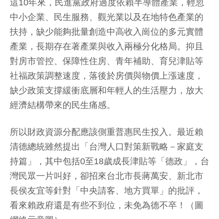
這10年來，民進黨政府過度依賴半導體產業，輕忽
中小企業、民生服務、觀光業以及在地特色產業的
扶持，缺少能夠批量創造中高收入崗位的多元實體
產業，長期存在著產業與收入兩極分化格局。抑且
對房市管控、保障性住房、青年補助、育兒津貼等
社福政策調整速度，落後於房價與物價上漲速度，
缺少政策支撐緩衝底層和年輕人的生活壓力，放大
經濟結構帶來的民生痛感。
所以財政資源分配應該側重普惠民生投入。最近賴
清德總統雖然提出「台灣人口對策新戰略－家庭支
持篇」，其中包括0至18歲成長津貼等「德政」，台
灣民眾一片叫好，卻招來台北市長蔣萬安、新北市
長侯友宜等針對「中央請客、地方買單」的批評，
看來賴政府還是有些不到位，未免為德不卒！（圖