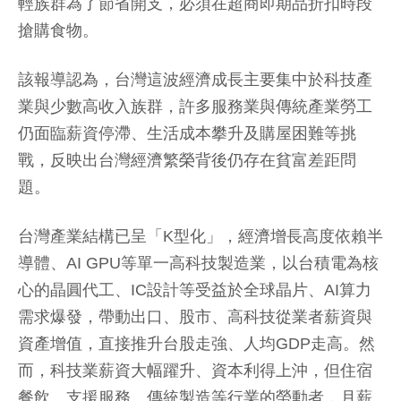
輕族群為了節省開支，必須在超商即期品折扣時段
搶購食物。
該報導認為，台灣這波經濟成長主要集中於科技產
業與少數高收入族群，許多服務業與傳統產業勞工
仍面臨薪資停滯、生活成本攀升及購屋困難等挑
戰，反映出台灣經濟繁榮背後仍存在貧富差距問
題。
台灣產業結構已呈「K型化」，經濟增長高度依賴半
導體、AI GPU等單一高科技製造業，以台積電為核
心的晶圓代工、IC設計等受益於全球晶片、AI算力
需求爆發，帶動出口、股市、高科技從業者薪資與
資產增值，直接推升台股走強、人均GDP走高。然
而，科技業薪資大幅躍升、資本利得上沖，但住宿
餐飲、支援服務、傳統製造等行業的勞動者，月薪