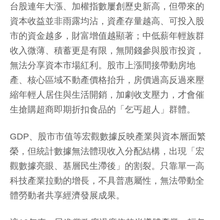
台股連年大漲、加權指數屢創歷史新高，但帶來的
資本收益並非雨露均沾，資產存量越高、可投入股
市的資金越多，財富增值越顯著；中低薪年輕族群
收入微薄、積蓄更是有限，無閒錢參與股市投資，
無法分享資本市場紅利。股市上漲間接帶動房地
產、核心區域不動產價格抬升，房價過高反過來壓
縮年輕人居住與生活開銷，加劇收支壓力，才會催
生搶購超商即期折扣食品的「乞丐超人」群體。
GDP、股市市值等宏觀數據反映產業與資本層面繁
榮，但統計數據無法體現收入分配結構，出現「宏
觀數據亮眼、基層民生滯後」的割裂。只靠單一高
科技產業拉動的增長，不具普惠屬性，無法帶動全
體勞動者共享經濟發展成果。