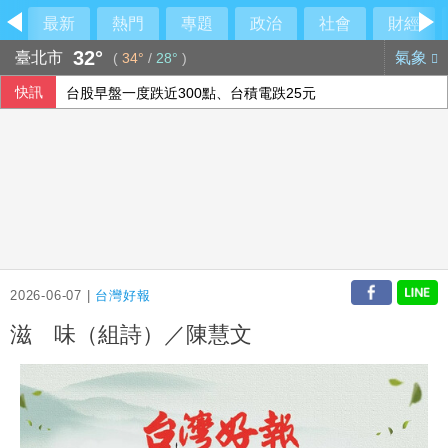
最新
熱門
專題
政治
社會
財經
32°
臺北市
氣象
(
34°
/
28°
)
快訊
台股早盤一度跌近300點、台積電跌25元
台股早盤跌逾500點 權值股漲跌互見
股匯兩樣情 新台幣早盤升快1角見32.23元
傳陸客在港投保收益需繳稅 香港保險股受衝擊
2026-06-07 |
台灣好報
滋 味（組詩）／陳慧文