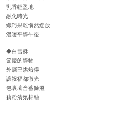
乳香輕盈地
融化時光
纖巧果乾悄然綻放
溫暖平靜午後
◆白雪酥
節慶的靜物
外層已烘焙得
讓祝福都微光
包裹著含蓄餘溫
藕粉清氛棉融