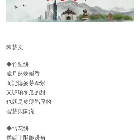
陳慧文
◆竹塹餅
歲月熬煉鹹香
而記憶麥芽牽縈
又琥珀冬瓜的甜
也就是皮薄餡厚的
智慧與園滿
◆雪花餅
柔韌了酥脆邊角