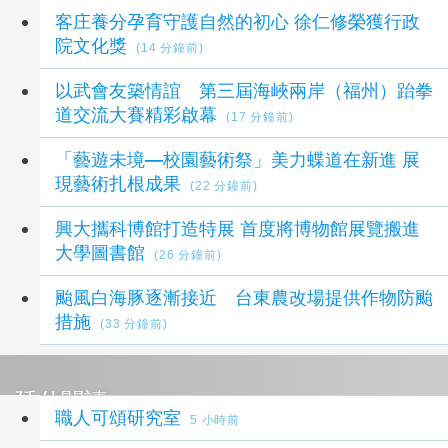
最新生活新聞
客庄養分孕育守護自然的初心 徐仁修榮獲行政
院文化獎
(14 分鐘前)
以武會友築情誼 第三屆海峽兩岸（福州）跆拳
道交流大賽精彩啟幕
(17 分鐘前)
「藝遊未境—校園藝術祭」美力蝶道在新進 展
現藝術扎根成果
(22 分鐘前)
興大攜科博館打造特展 首度將博物館展覽搬進
大學圖書館
(26 分鐘前)
颱風白海豚逐漸接近 台東農改場提供作物防颱
措施
(33 分鐘前)
延伸閱讀
職人可頌研究室
5 小時前