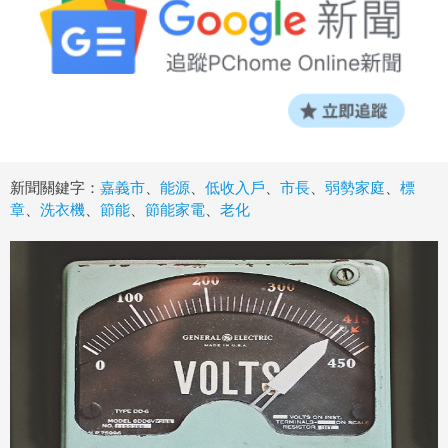
新聞關鍵字：
嘉義市
、
能源
、
低收入戶
、
市長
、
弱勢家庭
、
標
章
、
洗衣機
、
節能
、
節能家電
、
老化