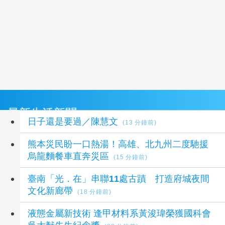
最新生活新聞
日子還是要過／陳慧文
(13 分鐘前)
熊本災民盼一口熱湯！高雄、北九州二度馳援
烏龍麵餐車直奔災區
(15 分鐘前)
臺南「光．在」串聯11處古蹟 打造府城夜間
文化新廊帶
(18 分鐘前)
液態金屬新技術 逢甲材料系黃浚瑋榮獲國科會