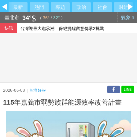
最新
熱門
專題
政治
社會
財經
34°
臺北市
氣象
(
36°
/
32°
)
快訊
台灣迎最大繼承潮 保經提醒留意傳承2挑戰
研究揭青少年心理健康可能受同儕影響 專家籲「勿貼標籤」
美就業人數意外減Fed升息疑慮降 亞股多隨美股收高
台積電Sony擬合資生產影像晶片 專家：深化研發合作
2026-06-08 |
台灣好報
115年嘉義市弱勢族群能源效率改善計畫