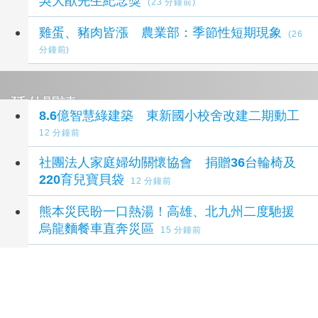
吳大猷先生紀念獎
(23 分鐘前)
雞蛋、豬肉皆漲 農業部：季節性短期現象
(26
分鐘前)
延伸閱讀
8.6億智慧綠建築 東新國小校舍改建二期動工
12 分鐘前
社團法人家庭婦幼關懷協會 捐贈36台輪椅及
220育兒寶貝袋
12 分鐘前
熊本災民盼一口熱湯！高雄、北九州二度馳援
烏龍麵餐車直奔災區
15 分鐘前
2026城鎮韌性演習7縣市登場 民眾迅就地掩
護
17 分鐘前
臺南「光．在」串聯11處古蹟 打造府城夜間