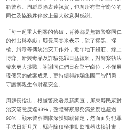
範警察。周縣長除表達祝賀，也向所有堅守崗位的
同仁及協勤夥伴致上最大敬意與感謝。
「每一起重大刑案的偵破，背後都是無數警察同仁
的付出與奉獻」縣長周春米表示，除了掃黑、掃
槍、緝毒等傳統治安工作外，近年地下錢莊、線上
博弈、新興毒品及詐騙犯罪日益複雜，對警察執法
帶來更大挑戰，謝謝同仁們日夜堅守崗位，不僅展
現優異的破案成果，更持續與詐騙集團鬥智鬥勇，
守護鄉親生命財產安全。
周縣長指出，根據警政署最新調查，屏東縣民眾對
治安滿意度達93%，整體警察服務滿意度也超過
90%，顯示警察團隊深獲鄉親肯定，然而面對犯罪
手法日新月異，縣府除積極推動監視器汰換計畫，