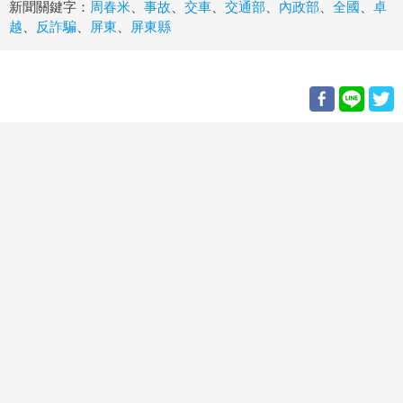
新聞關鍵字：
周春米
、
事故
、
交車
、
交通部
、
內政部
、
全國
、
卓
越
、
反詐騙
、
屏東
、
屏東縣