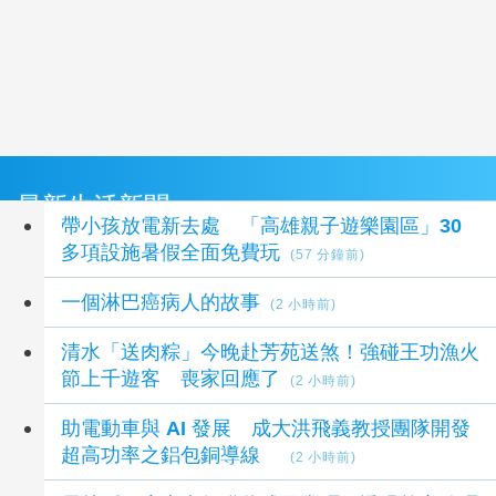
最新生活新聞
帶小孩放電新去處 「高雄親子遊樂園區」30
多項設施暑假全面免費玩
(57 分鐘前)
一個淋巴癌病人的故事
(2 小時前)
清水「送肉粽」今晚赴芳苑送煞！強碰王功漁火
節上千遊客 喪家回應了
(2 小時前)
助電動車與 AI 發展 成大洪飛義教授團隊開發
超高功率之鋁包銅導線
(2 小時前)