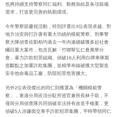
也將持續支持警察同仁福利、勤務加給及各項裝備
需求，打造更完善的執勤環境。
今年警察節慶祝活動，特別評選出3位表現卓越、對
地方治安與打詐著有重大功績的模範警察。刑事警
察大隊偵查佐劉柏均過去一年內連續破獲多起社會
矚目重大案件，包含瓦解「竹聯幫弘仁會萬華分
會」暴力詐欺犯罪組織、偵破16人利用白牌車隊製
造斷點之加重詐欺集團，並精準布線破獲大型製造
安非他命毒品工廠，防阻犯罪危害擴大。
另外2位表現傑出的同仁則獲選為「機關模範警
察」，東港分局崁頂分駐所巡官兼所長林子凱，不
僅與分局偵查隊共同偵破非法持有改造手槍案，更
偵破5人涉嫌面交車手詐欺犯罪集團，平時帶領同仁