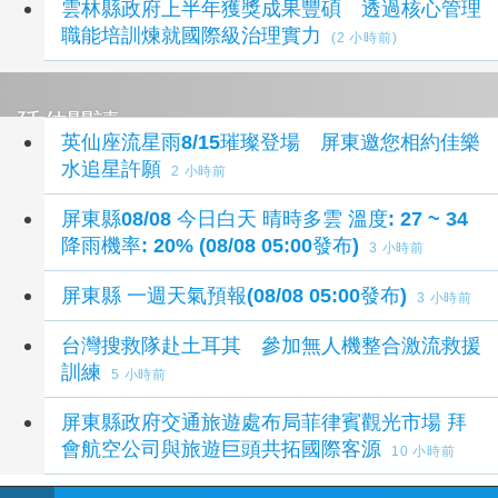
雲林縣政府上半年獲獎成果豐碩 透過核心管理
職能培訓煉就國際級治理實力
(2 小時前)
延伸閱讀
英仙座流星雨8/15璀璨登場 屏東邀您相約佳樂
水追星許願
2 小時前
屏東縣08/08 今日白天 晴時多雲 溫度: 27 ~ 34
降雨機率: 20% (08/08 05:00發布)
3 小時前
屏東縣 一週天氣預報(08/08 05:00發布)
3 小時前
台灣搜救隊赴土耳其 參加無人機整合激流救援
訓練
5 小時前
屏東縣政府交通旅遊處布局菲律賓觀光市場 拜
會航空公司與旅遊巨頭共拓國際客源
10 小時前