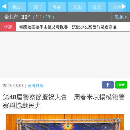
最新
熱門
專題
政治
社會
財經
30°
臺北市
氣象
(
31°
/
28°
)
快訊
泰國校園槍手由祖父母撫養 沉默少友案發前疑遭霸凌
2026-06-08 |
台灣好報
第48屆警察節慶祝大會 周春米表揚模範警
察與協勤民力