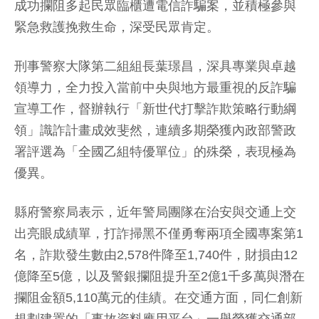
成功攔阻多起民眾臨櫃遭電信詐騙案，並積極參與
緊急救護挽救生命，深受民眾肯定。
刑事警察大隊第二組組長葉璟昌，深具專業與卓越
領導力，全力投入當前中央與地方最重視的反詐騙
宣導工作，督辦執行「新世代打擊詐欺策略行動綱
領」識詐計畫成效斐然，連續多期榮獲內政部警政
署評選為「全國乙組特優單位」的殊榮，表現極為
優異。
縣府警察局表示，近年警局團隊在治安與交通上交
出亮眼成績單，打詐掃黑不僅勇奪兩項全國專案第1
名，詐欺發生數由2,578件降至1,740件，財損由12
億降至5億，以及警銀攔阻提升至2億1千多萬與潛在
攔阻金額5,110萬元的佳績。在交通方面，同仁創新
規劃建置的「事故資料應用平台」一舉榮獲交通部