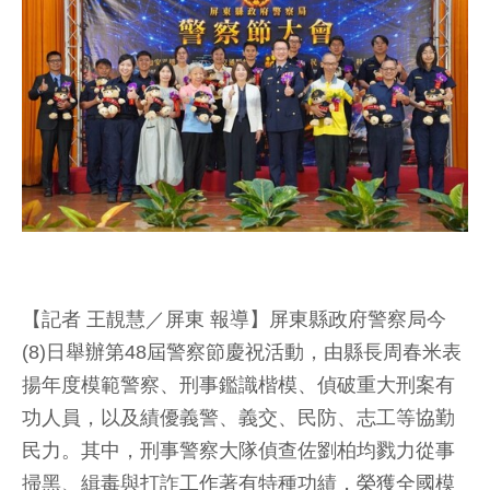
【記者 王靚慧／屏東 報導】屏東縣政府警察局今
(8)日舉辦第48屆警察節慶祝活動，由縣長周春米表
揚年度模範警察、刑事鑑識楷模、偵破重大刑案有
功人員，以及績優義警、義交、民防、志工等協勤
民力。其中，刑事警察大隊偵查佐劉柏均戮力從事
掃黑、緝毒與打詐工作著有特種功績，榮獲全國模