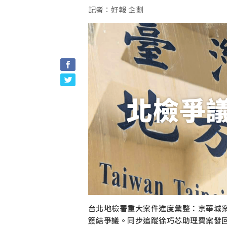
記者：好報 企劃
北檢爭
台北地檢署重大案件進度彙整：京華城
簽結爭議。同步追蹤徐巧芯助理費案發