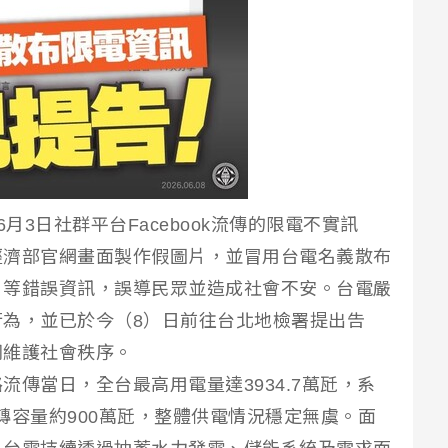
月3日社群平台Facebook流傳的限電不實訊
經濟部官網畫面製作假圖片，並冒用台電名義散布
」等錯誤資訊，誤導民眾並造成社會不安。台電嚴
為，並已於今（8）日前往台北地檢署提出告
同維護社會秩序。
傳當日，全台最高用電量達3934.7萬瓩，系
備轉容量約900萬瓩，整體供電情況穩定無虞。面