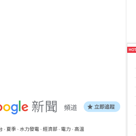
HO
台
夏季
水力發電
經濟部
電力
高溫
、
、
、
、
、