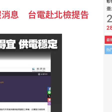
彰化
臺
假消息 台電赴北檢提告
月又降破6000億美元
2
2
 中信銀破364億元封王
最
熱