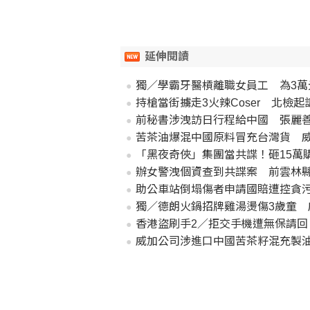
延伸閱讀
獨／學霸牙醫槓離職女員工 為3萬
持槍當街擄走3火辣Coser 北檢起
前秘書涉洩訪日行程給中國 張麗
苦茶油爆混中國原料冒充台灣貨 
「黑夜奇俠」集團當共諜！砸15萬
辦女警洩個資查到共諜案 前雲林
助公車站倒塌傷者申請國賠遭控貪
獨／德朗火鍋招牌雞湯燙傷3歲童 
香港盜刷手2／拒交手機遭無保請回
威加公司涉進口中國苦茶籽混充製油