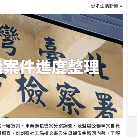
更多生活新聞 »
議案件進度整理
案一審宣判、卓榮泰包機案分案調查、及監委公務車案自費
回續查、剴剴案社工偽造文書與生母補償金駁回內幕，了解