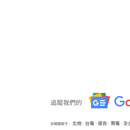
北檢
台電
提告
限電
全
新聞關鍵字：
、
、
、
、