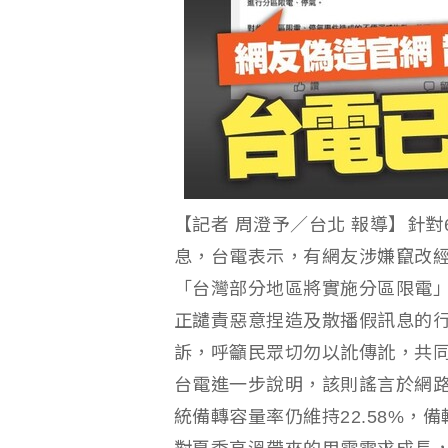
【記者 周澄予／台北 報導】針對6
息，台電表示，有網友涉嫌竄改
「台灣部分地區將實施分區限電
正譴責惡意捏造及散播假訊息的行
訴，呼籲民眾切勿以訛傳訛，共
台電進一步說明，該則謠言於網路流
統備轉容量率仍維持22.58%，