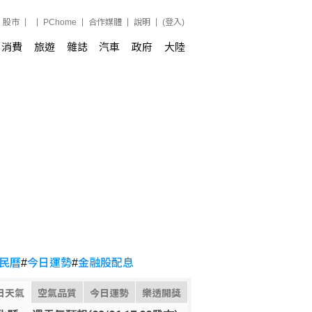
股市
PChome
合作媒體
說明
(登入)
消費
旅遊
雜誌
汽車
政府
大陸
民曆
#
今日運勢
#
金融股配息
日天氣
空氣品質
今日運勢
樂透開獎