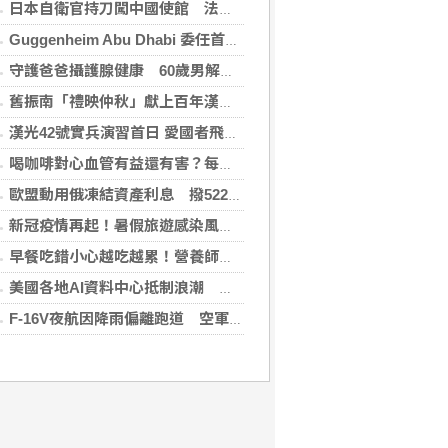
日本自衛官持刀闖中國使館 法庭上稱促中國改變外交
Guggenheim Abu Dhabi 委任首任館長
守護爸爸攝護腺健康 60歲男解尿異常 靠PHI檢測及早揪出攝護腺癌
舊振南「禮映仲秋」獻上百年漢餅心意 百日紅豆入餡經典蛋黃酥、噶瑪蘭聯名月餅、獨特人氣款必嚐
漢光42號實兵演習首日 愛國者飛彈車高雄罕見現蹤
喝咖啡對心血管有益還有害？每日可以喝幾杯咖啡？美心臟協會一次解答
歐盟動用俄凍結資產利息 撥522億元援助烏克蘭
新冠疫情再起！暑假旅遊感染風險增 專家教你這樣做好防護
早餐吃錯小心越吃越累！營養師點名3大NG組合：根本「台式安眠藥」
美國各地AI資料中心抵制浪潮 川普指控北京煽動
F-16V夜航因降雨偏離跑道 空軍：人員安全飛機輕損