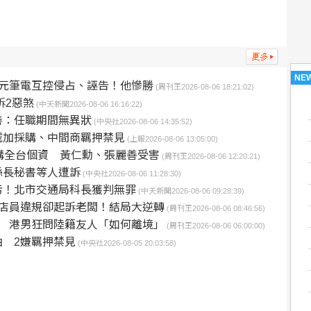
NE
元筆電互控侵占、誣告！他慘勝
(周刊王2026-08-06 18:21:02)
訴2惡煞
(中天新聞2026-08-06 16:16:22)
善：任職期間無異狀
(中央社2026-08-06 14:35:52)
威加採購、中間商羈押禁見
(上報2026-08-06 13:05:00)
購全台個資 黃仁勳、張麗善受害
(周刊王2026-08-06 12:20:21)
縣長秘書等人遭訴
(中央社2026-08-06 11:28:30)
污！北市交通局科長獲判無罪
(中天新聞2026-08-06 09:28:39)
店員違規卻起訴老闆！結局大逆轉
(周刊王2026-08-06 08:46:56)
 港男狂問陸籍友人「如何離境」
(周刊王2026-08-06 06:00:00)
 2嫌羈押禁見
(中央社2026-08-05 20:03:58)