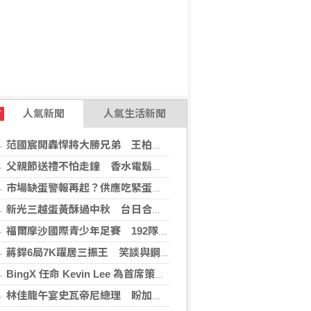
人氣新聞
人氣生活新聞
T
范國宸開轟悍將大勝兄弟 王柏融再見安雄鷹擒猿
父親節送禮不怕走鐘 香水電鬍刀千年不敗
市場缺蛋警報再起？供應吃緊蛋價蠢蠢欲動
新光三越蛋黃酥過中秋 台日合作開發話題新品
福爾摩沙國際青少年足賽 192隊參賽規模創新高
蔣銲6局7K躍居三振王 笑談與鋼龍良性競爭
BingX 任命 Kevin Lee 為首席策略長，加速推進多資產、以用戶為核心的發展願景
林佳龍午宴史瓦帝尼總理 盼加強各領域雙邊合作