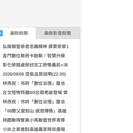
最新
新聞
最新影音新聞
W
弘揚關聖帝君忠義精神 屏東榮家1866周年聖誕祝壽誠心莊嚴
金門數位縣民卡啟動！智慧升級全島支付圈 加碼回饋限時開跑
彰化榮服處榮欣志工榮情義剪×消暑剉冰齊慶父親節
2026/08/06 空氣品質說明(22:00)
林燕祝：市府「數位治理」整合落後 請好好加油
台文怪物特展8/8台南老爺登場 穿梭在地美饌×聲響迷宮
林燕祝：市府「數位治理」整合落後 請好好加油
「88節父愛如山 感恩傳情」高雄郵局向天下父親表達感謝
桃園聯隊奪美小馬聯盟世界青棒亞軍 張善政接機
小米之家進駐高雄義享時尚廣場 父親節開幕祭三重超狂優惠