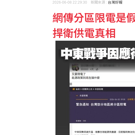
2026-06-08 22:29:30 新聞來源 :
台灣好報
網傳分區限電是
央行穩匯影響外匯存底 7
捍衛供電真相
國銀上半年暴賺3583億