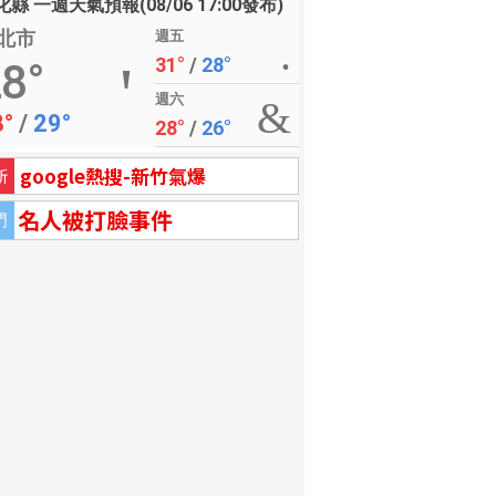
縣 一週天氣預報(08/06 17:00發布)
北市
週五
31°
/
28°
8°
週六
8°
/
29°
28°
/
26°
google熱搜-新竹氣爆
新
名人被打臉事件
門