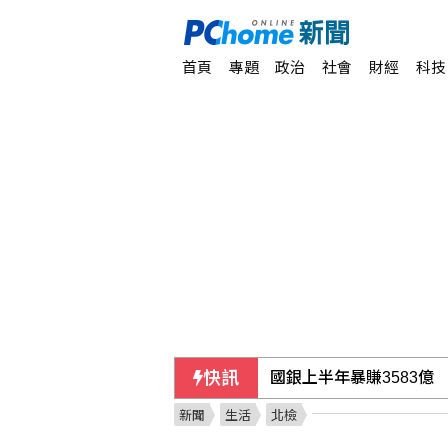
首頁
專題
政治
社會
財經
科技
快訊
新鮮人辦數位帳戶轉大人
新聞
生活
北檢
敘利亞首都郊區車輛爆炸