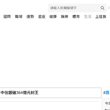
國際
職場
運勢
星座
健康
娛樂
體育
生活
上班族
 拿行李箱拖輪包新戶禮
#
農
今
 至少2死13傷