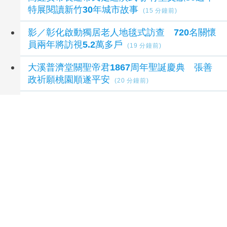
特展閱讀新竹30年城市故事
(15 分鐘前)
影／彰化啟動獨居老人地毯式訪查 720名關懷
員兩年將訪視5.2萬多戶
(19 分鐘前)
大溪普濟堂關聖帝君1867周年聖誕慶典 張善
政祈願桃園順遂平安
(20 分鐘前)
今年首例本土傷寒 感染源不明
(23 分鐘前)
延伸閱讀
緬甸總統敏昂萊正式訪問泰國 民團批勿替軍政
府背書
40 分鐘前
以((黎))羅馬談判進行中 以軍再通報((黎))南有
官兵陣亡
1 小時前
「癱瘓台北」三部曲！北京攻台最新劇本曝光
1