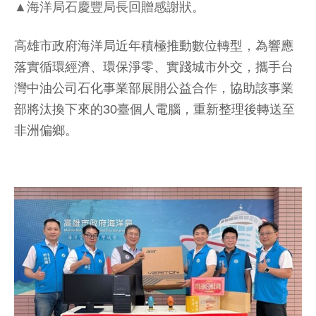
▲海洋局石慶豐局長回贈感謝狀。
高雄市政府海洋局近年積極推動數位轉型，為響應
落實循環經濟、環保淨零、實踐城市外交，攜手台
灣中油公司石化事業部展開公益合作，協助該事業
部將汰換下來的30臺個人電腦，重新整理後轉送至
非洲偏鄉。