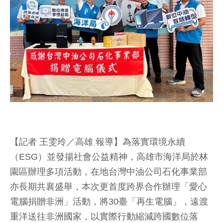
【記者 王雯玲／高雄 報導】為落實環境永續
（ESG）並發揚社會公益精神，高雄市海洋局於林
園區辦理多項活動，在地台灣中油公司石化事業部
亦長期共襄盛舉，本次更首度跨界合作辦理「愛心
電腦捐贈非洲」活動，將30臺「再生電腦」，遠渡
重洋送往非洲國家，以實際行動縮減跨國數位落