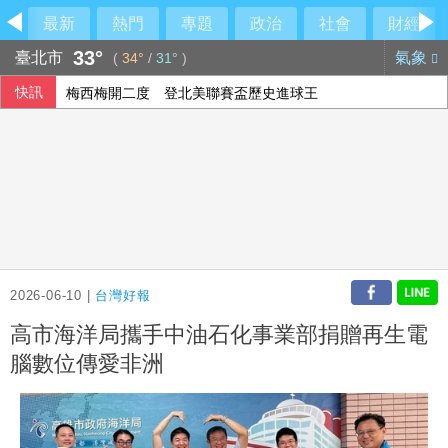
最新
熱門
專題
政治
社會
財經
33°
臺北市
氣象
(
34°
/
31°
)
快訊
梅西梅開二度 登北美聯賽盃歷史進球王
台糖驗出致癌油竟未通報！藍委揭董事名單
疑俄影子油輪阿曼外海漏油 油污正擴大生態受威脅
全家支持考公務員無奈夢碎 印度考試不公引發抗議
2026-06-10 |
台灣好報
高市海洋局攜手中油石化事業部捐贈再生電
腦數位傳愛非洲