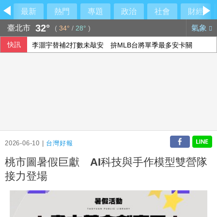
最新
熱門
專題
政治
社會
財經
32°
臺北市
氣象
(
34°
/
28°
)
快訊
李灝宇替補2打數未敲安 拚MLB台將單季最多安卡關
宇樹科技確定發行價 發行後市值約2911億元
漢光演習 淡水河道阻絕設置防共軍溯河直取首都
颱風白海豚侵襲日本沖繩3傷 各地實施交管
2026-06-10 |
台灣好報
桃市圖暑假巨獻 AI科技與手作模型雙營隊
接力登場