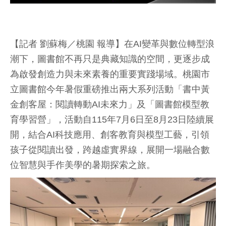
【記者 劉蘇梅／桃園 報導】在AI變革與數位轉型浪
潮下，圖書館不再只是典藏知識的空間，更逐步成
為啟發創造力與未來素養的重要實踐場域。桃園市
立圖書館今年暑假重磅推出兩大系列活動「書中黃
金創客屋：閱讀轉動AI未來力」及「圖書館模型教
育學習營」，活動自115年7月6日至8月23日陸續展
開，結合AI科技應用、創客教育與模型工藝，引領
孩子從閱讀出發，跨越虛實界線，展開一場融合數
位智慧與手作美學的暑期探索之旅。