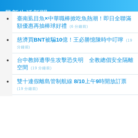
最新生活新聞
臺南虱目魚×中華職棒掀吃魚熱潮！即日全聯滿
額優惠再抽棒球好禮
(6 分鐘前)
慈濟買BNT被騙10億！王必勝憶陳時中叮嚀
(19
分鐘前)
台中教師遭學生攻擊恐失明 全教總倡安全隔離
空間
(19 分鐘前)
雙十連假離島管制航線 8/10上午9時開放訂票
(19 分鐘前)
採購疫苗詐騙案 沈伯洋：替陳時中感到不值
(24 分鐘前)
延伸閱讀
父親節前夕賴瑞隆推7大行動 預算翻倍、2030