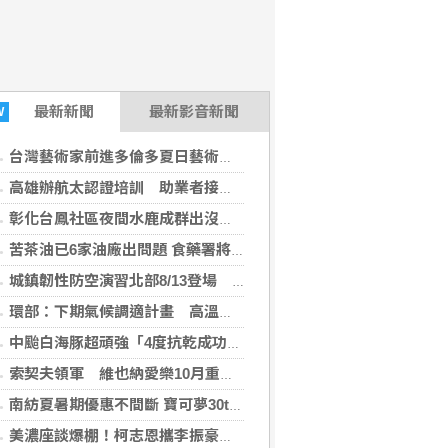
最新
新聞
最新影音新聞
W
台灣藝術家前進多倫多夏日藝術節 探問當代議題
高雄辦航太認證培訓 助業者接軌2027國際新制
彰化台鳳社區夜間水鹿成群出沒 衝撞騎士險摔車
苦茶油已6家油廠出問題 食藥署將啟動輔導措施
城鎮韌性防空演習北部8/13登場 北市警籲先存避難點
環部：下期氣候調適計畫 高溫、強降雨納重點
中颱白海豚超頑強「4度抗乾成功」！鄭明典：過沖繩後路徑仍有變數
索契夫領軍 維也納愛樂10月重返台北國家音樂廳
南紡夏暑期優惠不間斷 寶可夢30th快閃店×源少年掀熱潮
美濃座談爆棚！柯志恩攜李振豪搶攻大旗美 青年返鄉成焦點