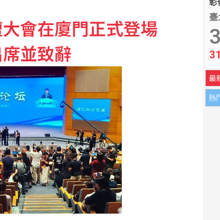
彰化
臺
壇大會在廈門正式登場
器狗 合作開發人形機器人
3
出席並致辭
3
北京指美方出手阻攔
最
熱