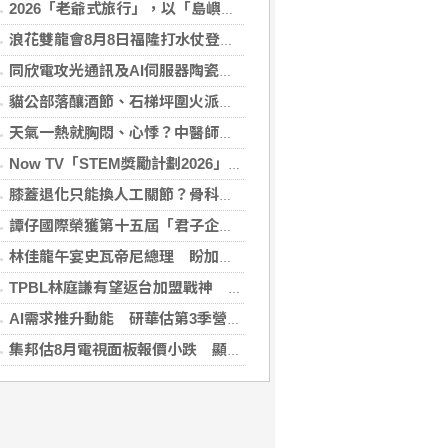
2026「老爺式旅行」，以「島嶼的弦外之音」為題 帶旅人開箱歌劇院後台、探訪地下舞廳年代及體驗民歌
浪花雙龍會8月8日福隆打水仗登場 尚有免費名額快報名，還可抽住宿券！
同欣電攻光通訊及AI伺服器陶瓷基板 明年業績看佳
貓公部落釀酒節、石梯坪圍火派對 分別在中秋與國慶連假登場
天氣一熱就胸悶、心悸？中醫師提醒：高溫讓心臟負擔大增，別輕忽身體警訊
Now TV「STEM獎勵計劃2026」正式開始｜獲長隆度假區全力支持 推出《主題樂園有趣科學大探索》第二季及「長隆小科學家大獎」
膝蓋退化只能換人工關節？骨科醫師解析「退化性關節炎」治療評估
譚仔國際榮獲第十五屆「君子企業獎」 卓越ESG及營商表現備受肯定
林佳龍午宴史瓦帝尼總理 盼加強各領域雙邊合作
TPBL林庭謙有望返台加盟戰神 陳冠全笑稱不是AI嗎
AI需求推升動能 研華估第3季營收雙增、毛利率持穩
集邦估8月電視面板報價小跌 顯示器及NB面板持平