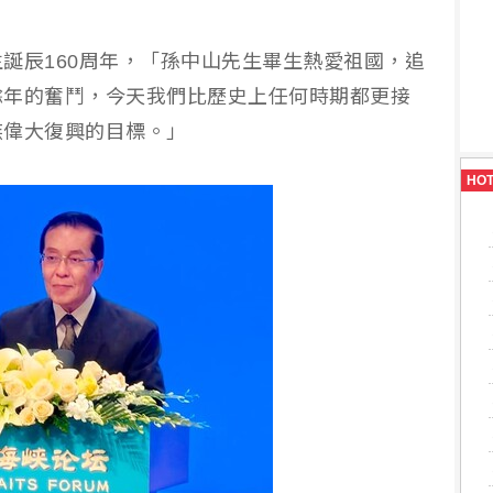
誕辰160周年，「孫中山先生畢生熱愛祖國，追
餘年的奮鬥，今天我們比歷史上任何時期都更接
族偉大復興的目標。」
HO