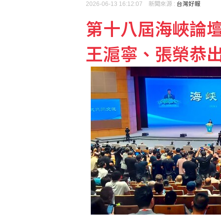
2026-06-13 16:12:07 新聞來源 :
台灣好報
第十八屆海峽論
東元關節模組切入四足機
王滬寧、張榮恭
阿根廷企業與華為合作 