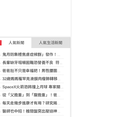
人氣新聞
人氣生活新聞
T
鬼月防集體焦慮症候群」發作！醫揭：安度民俗月2大「認知調適」對策
長輩缺牙咀嚼困難恐營養不良 符合「這二身分」可申請假牙補助
爸爸肚不只是幸福肥！男性腰圍逾90公分 醫籲留意脂肪肝風險
32歲媽媽罹罕見滑膜肉瘤肺轉移！立體定位精準放療SBRT，控制轉移病灶
SpaceX火箭恐將撞上月球 專家關注衝擊後果
從「父擔重」到「腹擔重」！爸爸肚恐暗藏中年男性健康危機
每天走幾步進康才有用？研究揭：5000步即可降低37%死亡風險
醫師也中招！椎間盤突出壓迫神經 微創內視鏡手術助重返正常生活