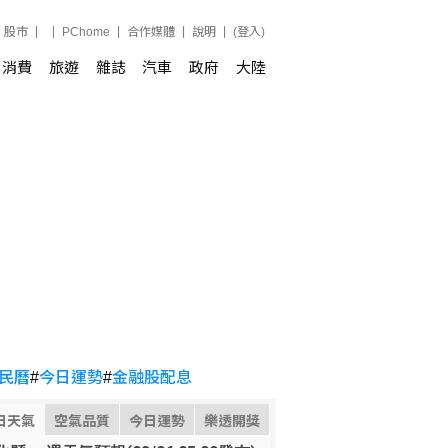
股市
PChome
合作媒體
說明
(登入)
消費
旅遊
雜誌
汽車
政府
大陸
北同場競技
民曆
#
今日運勢
#
金融股配息
日天氣
空氣品質
今日運勢
樂透開獎