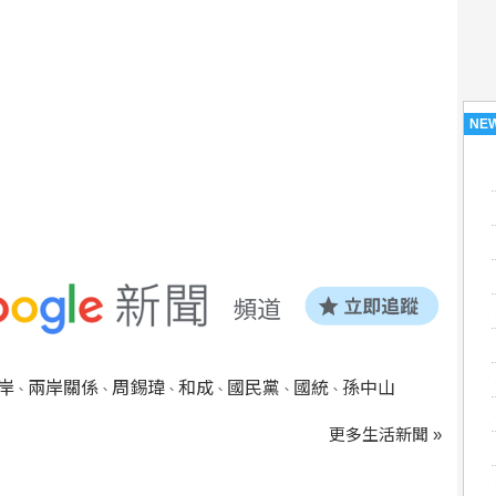
NE
岸
兩岸關係
周錫瑋
和成
國民黨
國統
孫中山
、
、
、
、
、
、
更多生活新聞 »