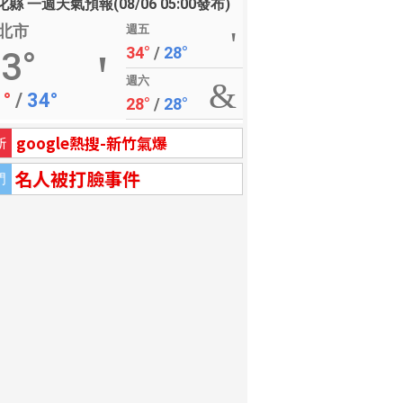
縣 一週天氣預報(08/06 05:00發布)
北市
週五
34°
/
28°
3°
週六
1°
/
34°
28°
/
28°
google熱搜-新竹氣爆
新
名人被打臉事件
門