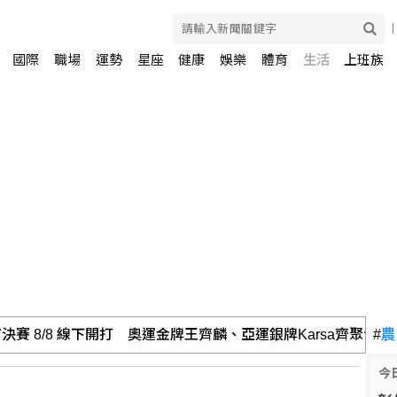
國際
職場
運勢
星座
健康
娛樂
體育
生活
上班族
決賽 8/8 線下開打 奧運金牌王齊麟、亞運銀牌Karsa齊聚台
#
農
今
：究竟向誰追真相？