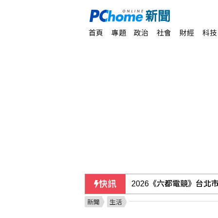
首頁
專題
政治
社會
財經
科技
快訊
2026《六都電競》台北市
新聞
生活
質疑監院淪護航工具 他