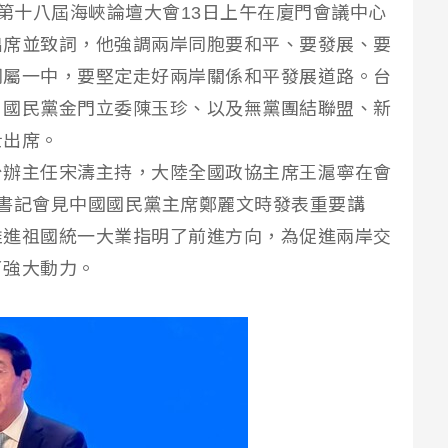
】第十八屆海峽論壇大會13日上午在廈門會議中心
出席並致詞，他強調兩岸同胞要和平、要發展、要
同屬一中，要堅定走好兩岸關係和平發展道路。台
、國民黨金門立委陳玉珍、以及無黨團結聯盟、新
士出席。
台辦主任宋濤主持，大陸全國政協主席王滬寧在會
書記會見中國國民黨主席鄭麗文時發表重要講
推進祖國統一大業指明了前進方向，為促進兩岸交
了強大動力。