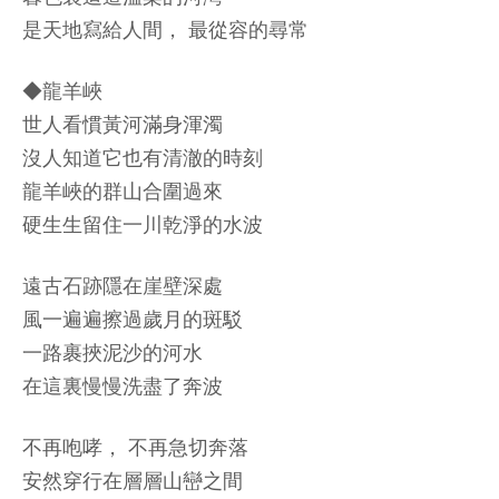
是天地寫給人間， 最從容的尋常
◆龍羊峽
世人看慣黃河滿身渾濁
沒人知道它也有清澈的時刻
龍羊峽的群山合圍過來
硬生生留住一川乾淨的水波
遠古石跡隱在崖壁深處
風一遍遍擦過歲月的斑駁
一路裹挾泥沙的河水
在這裏慢慢洗盡了奔波
不再咆哮， 不再急切奔落
安然穿行在層層山巒之間