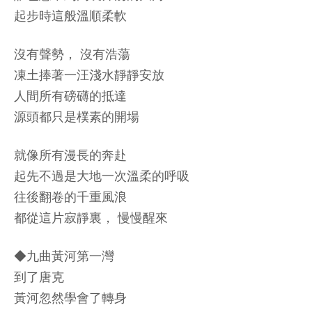
起步時這般溫順柔軟
沒有聲勢， 沒有浩蕩
凍土捧著一汪淺水靜靜安放
人間所有磅礴的抵達
源頭都只是樸素的開場
就像所有漫長的奔赴
起先不過是大地一次溫柔的呼吸
往後翻卷的千重風浪
都從這片寂靜裏， 慢慢醒來
◆九曲黃河第一灣
到了唐克
黃河忽然學會了轉身