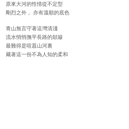
原來大河的性情從不定型
剛烈之外， 亦有溫順的底色
青山無言守著這灣清淺
流水悄悄撫平長路的顛簸
最難得是喧囂山河裏
藏著這一份不為人知的柔和