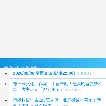
最新生活新聞
2026/08/08 空氣品質說明(22:00)
(6 分鐘前)
布一樣文化工作室 太會帶動！燕巢晚會笑聲不
斷 大家玩到「挑到累了」
(18 分鐘前)
范織欽疑涉貪120萬交保 陳麗娜猛攻菊系：新
潮流重返高雄引疑慮