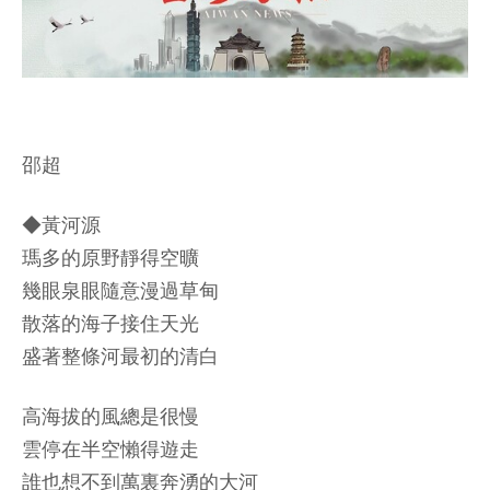
邵超
◆黃河源
瑪多的原野靜得空曠
幾眼泉眼隨意漫過草甸
散落的海子接住天光
盛著整條河最初的清白
高海拔的風總是很慢
雲停在半空懶得遊走
誰也想不到萬裏奔湧的大河