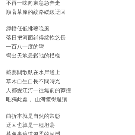
不再一味向東急急奔走
順著草原的紋路緩緩迂回
經幡低低拂著晚風
落日把河面鋪得綿軟悠長
一百八十度的彎
彎出天地最鬆弛的模樣
藏寨閒散臥在水岸邊上
草木自生自長不問時光
人都愛江河一往無前的莽撞
唯獨此處， 山河懂得退讓
曲折本就是自然的常態
迂回也算是一種坦蕩
暮色裏這道溫柔的河灣