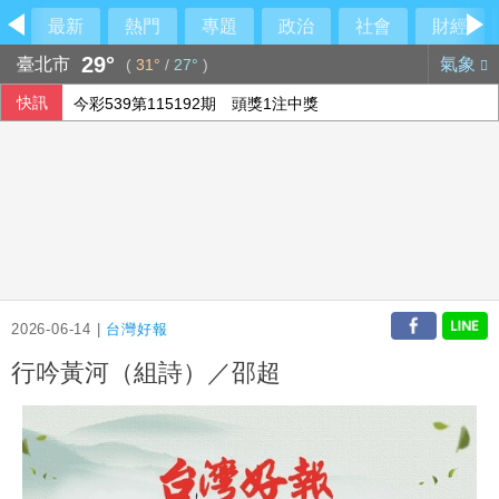
最新
熱門
專題
政治
社會
財經
29°
臺北市
氣象
(
31°
/
27°
)
快訊
今彩539第115192期 頭獎1注中獎
2026-06-14 |
台灣好報
行吟黃河（組詩）／邵超