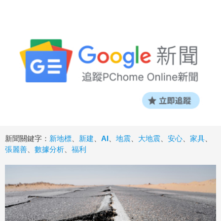
新聞關鍵字：
新地標
、
新建
、
AI
、
地震
、
大地震
、
安心
、
家具
、
張麗善
、
數據分析
、
福利