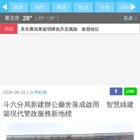
最新
熱門
專題
政治
社會
財經
28°
臺北市
氣象
(
29°
/
28°
)
快訊
美非農就業疲弱降低升息風險 歐股收紅
2026-06-15 |
台灣好報
斗六分局新建辦公廳舍落成啟用 智慧綠建
築現代警政服務新地標