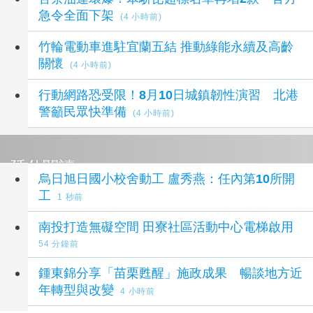
急令全面下架
(4 小時前)
竹輪電動車進駐宜蘭五結 推動綠能永續及高齡
關懷
(4 小時前)
行動網路恐受限！8月10日城鎮韌性演習 北港
警籲民眾快準備
(4 小時前)
延伸閱讀
烏日旭日國小校舍動工 盧秀燕：任內第10所開
工
1 秒前
南投打造無礙空間 田寮社區活動中心電梯啟用
54 分鐘前
鍾東錦分享「苗栗甦醒」施政成果 暢談地方近
年轉型與改變
4 小時前