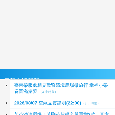
最新生活新聞
臺南榮服處相見歡暨清境農場微旅行 幸福小榮
眷圓滿築夢
(3 小時前)
2026/08/07 空氣品質說明(22:00)
(3 小時前)
苦茶油連環爆！苯駢芘超標名單再增2款 官方