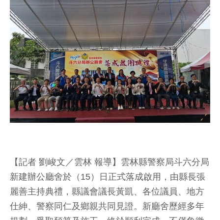
【記者 劉峻文／雲林 報導】雲林縣警察局斗六分局
新建辦公廳舍於（15）日正式落成啟用，由縣長張
麗善主持典禮，縣議會議長黃凱、各位議員、地方
仕紳、警察同仁及鄉親共同見證。新廳舍歷經多年