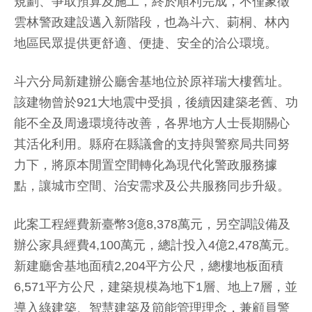
規劃、爭取預算及施工，終於順利完成，不僅象徵
雲林警政建設邁入新階段，也為斗六、莿桐、林內
地區民眾提供更舒適、便捷、安全的洽公環境。
斗六分局新建辦公廳舍基地位於原祥瑞大樓舊址。
該建物曾於921大地震中受損，後續因建築老舊、功
能不全及周邊環境待改善，各界地方人士長期關心
其活化利用。縣府在縣議會的支持與警察局共同努
力下，將原本閒置空間轉化為現代化警政服務據
點，讓城市空間、治安需求及公共服務同步升級。
此案工程經費新臺幣3億8,378萬元，另空調設備及
辦公家具經費4,100萬元，總計投入4億2,478萬元。
新建廳舍基地面積2,204平方公尺，總樓地板面積
6,571平方公尺，建築規模為地下1層、地上7層，並
導入綠建築、智慧建築及節能管理理念，兼顧員警