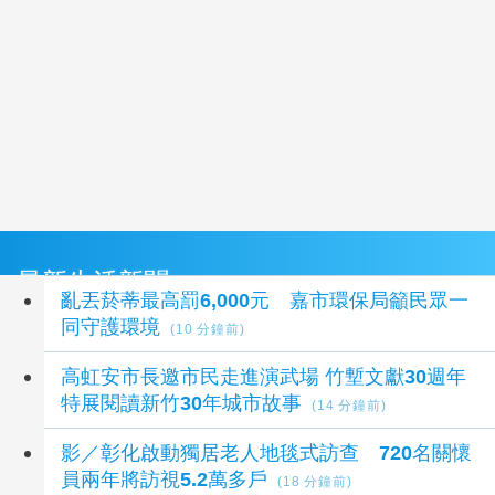
最新生活新聞
亂丟菸蒂最高罰6,000元 嘉市環保局籲民眾一
同守護環境
(10 分鐘前)
高虹安市長邀市民走進演武場 竹塹文獻30週年
特展閱讀新竹30年城市故事
(14 分鐘前)
影／彰化啟動獨居老人地毯式訪查 720名關懷
員兩年將訪視5.2萬多戶
(18 分鐘前)