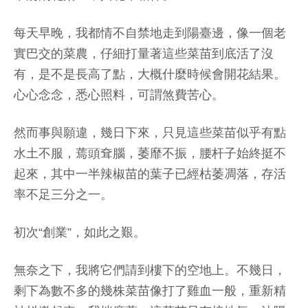
每天早晚，我都情不自禁地走到陽臺邊，像一個老
實巴交的菜農，仔細打量著這些菜苗到底活了沒
有，是不是長高了點，大概什麼時候會開花結果。
心心念念，悉心照料，可謂煞費苦心。
然而事與願違，幾日下來，只見這些菜苗似乎有點
水土不服，蔫頭耷腦，萎靡不振，腰杆子始終挺不
起來，其中一半辣椒苗的葉子已經枯萎凋落，存活
率不足三分之一。
初次“創業”，如此之艱。
無奈之下，我將它們請到樓下的空地上。不幾日，
剩下為數不多的幾株菜苗像打了雞血一般，重新精