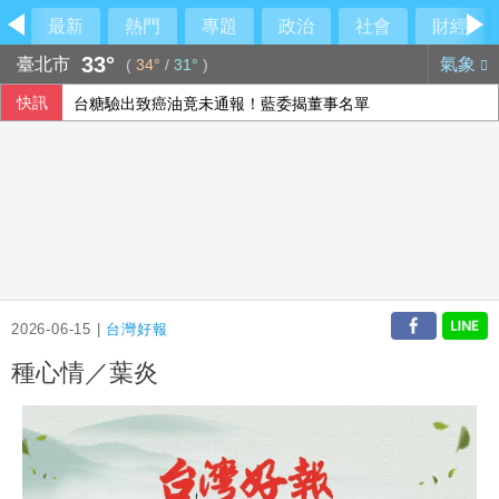
最新
熱門
專題
政治
社會
財經
33°
臺北市
氣象
(
34°
/
31°
)
快訊
台糖驗出致癌油竟未通報！藍委揭董事名單
AI前景疑慮衝擊 日經指數收跌
疑俄影子油輪阿曼外海漏油 油污正擴大生態受威脅
亞洲花滑錦標賽台灣奪1金5銀2銅 團隊表現超出預期
2026-06-15 |
台灣好報
種心情／葉炎