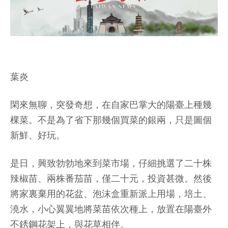
葉炎
閑來無聊，突發奇想，在自家巴掌大的陽臺上種幾
棵菜。不是為了省下那幾個買菜的銀兩，只是圖個
新鮮、好玩。
是日，興致勃勃地來到菜市場，仔細挑選了二十株
辣椒苗、兩株番茄苗，僅二十元，投資甚微。然後
將家裏棄用的花盆、泡沫盒重新派上用場，培土、
澆水，小心翼翼地將菜苗依次種上，放置在陽臺外
不銹鋼花架上，與花草相伴。