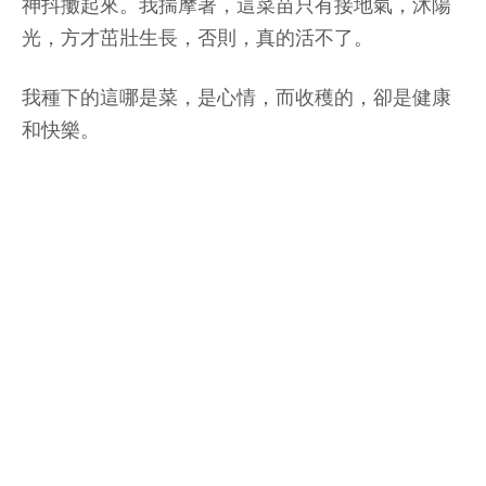
神抖擻起來。我揣摩著，這菜苗只有接地氣，沐陽
光，方才茁壯生長，否則，真的活不了。
我種下的這哪是菜，是心情，而收穫的，卻是健康
和快樂。