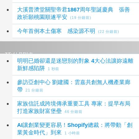
大溪普濟堂關聖帝君1867周年聖誕慶典 張善
政祈願桃園順遂平安
(19 分鐘前)
今年首例本土傷寒 感染源不明
(22 分鐘前)
延伸閱讀
明明已婚卻還是迷戀別的對象 4大心法讓妳遠離
新鮮感陷阱
1 秒前
參訪亞創中心 劉建國：雲嘉共創無人機產業廊
帶
21 分鐘前
家族信託成跨境傳承重要工具 專家：提早布局
打造家族財富堡壘
46 分鐘前
AI讓創業變更容易！Shopify總裁：將帶動「創
業黃金時代」到來
1 小時前