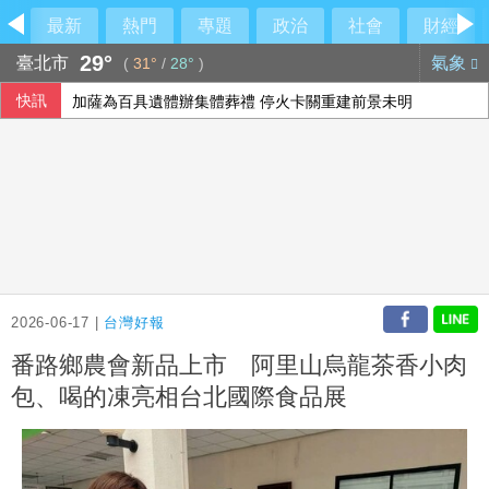
最新
熱門
專題
政治
社會
財經
29°
臺北市
氣象
(
31°
/
28°
)
快訊
加薩為百具遺體辦集體葬禮 停火卡關重建前景未明
美國擬祭多晶矽關稅15% 台廠評估衝擊有限
旅遊市場漸擺脫戰爭干擾 短線日韓強漲、長線回暖
林佳龍遞交熊本地震賑災款 片山和之：患難見真情
2026-06-17 |
台灣好報
番路鄉農會新品上市 阿里山烏龍茶香小肉
包、喝的凍亮相台北國際食品展