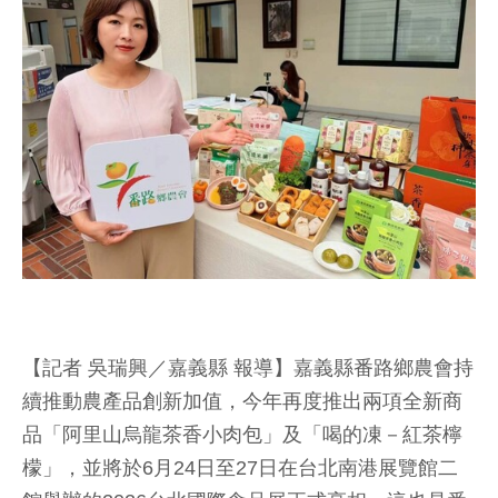
【記者 吳瑞興／嘉義縣 報導】嘉義縣番路鄉農會持
續推動農產品創新加值，今年再度推出兩項全新商
品「阿里山烏龍茶香小肉包」及「喝的凍－紅茶檸
檬」，並將於6月24日至27日在台北南港展覽館二