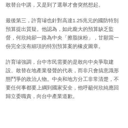
敢替台中講，又是到了選舉才會突然想起。
最後第三，許育璿也針對高達1.25兆元的國防特別
預算提出質疑。他認為，如此龐大的預算缺乏監
督，何欣純卻一路為中央「擦脂抹粉」，甘願當一
份完全沒有細項的特別預算案的橡皮圖章。
許育璿強調，台中市民需要的是敢向中央爭取建
設、敢替在地產業發聲的代表，而非只會搞意識形
態鬥爭的政治人物。中央和地方分工非常清楚，不
要任何事都要上綱到國家安全，他呼籲何欣純應回
歸立委職責，向台中產業道歉。