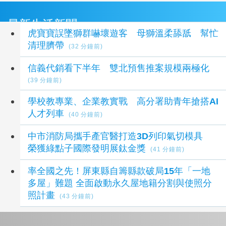
最新生活新聞
虎寶寶誤墜獅群嚇壞遊客 母獅溫柔舔舐 幫忙
清理臍帶
(32 分鐘前)
信義代銷看下半年 雙北預售推案規模兩極化
(39 分鐘前)
學校教專業、企業教實戰 高分署助青年搶搭AI
人才列車
(40 分鐘前)
中市消防局攜手產官醫打造3D列印氣切模具
榮獲綠點子國際發明展鈦金獎
(41 分鐘前)
率全國之先！屏東縣自籌縣款破局15年「一地
多屋」難題 全面啟動永久屋地籍分割與使照分
照計畫
(43 分鐘前)