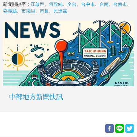
新聞關鍵字：
江啟臣
、
何欣純
、
全台
、
台中市
、
台南
、
台南市
、
嘉義縣
、
市議員
、
市長
、
民進黨
中部地方新聞快訊