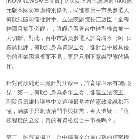
[NOWNEWS今日新聞] 立法院上週三讀通過7800億
元版本國防軍購特別條例，民進黨台中市長參選人
何欣純隨即痛批對手、立法院副院長江啟臣「全程
神隱且袖手旁觀」，眼睜睜看著台中轉型機會被一
刀切斷。對此，台中市議員參選人許育璿今（9）日
嚴厲批評，何欣純身為資深立委，卻對台中最具優
勢的產業困境視而不見，更是只剩下意識型態的操
作。
針對何欣純近日頻針對江啟臣，許育璿表示有3點意
見：第一，何欣純身為多年立委，卻連立法院正、
副院長應維持議事中立這種最基本的憲政常識都不
懂，滿腦子只剩政治鬥爭與抹黑，令人懷疑：「這
樣程度的立委，真的有資格選台中市長嗎？」
第二，許育璿指出，台中擁有全台最成熟的精密機