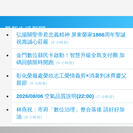
最新生活新聞
弘揚關聖帝君忠義精神 屏東榮家1866周年聖誕
祝壽誠心莊嚴
(6 小時前)
金門數位縣民卡啟動！智慧升級全島支付圈 加
碼回饋限時開跑
(6 小時前)
彰化榮服處榮欣志工榮情義剪×消暑剉冰齊慶父
親節
(6 小時前)
2026/08/06 空氣品質說明(22:00)
(7 小時前)
林燕祝：市府「數位治理」整合落後 請好好加
油
(8 小時前)