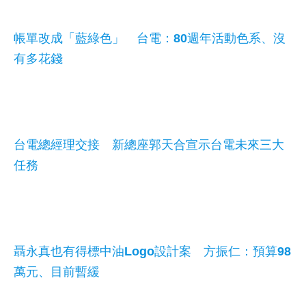
帳單改成「藍綠色」 台電：80週年活動色系、沒
有多花錢
台電總經理交接 新總座郭天合宣示台電未來三大
任務
聶永真也有得標中油Logo設計案 方振仁：預算98
萬元、目前暫緩