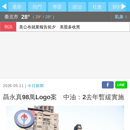
最新
熱門
專題
政治
社會
財經
28°
臺北市
氣象
(
29°
/
28°
)
快訊
美公布就業報告前夕 美股多收黑
美媒：北京不滿對台軍售 美國防官員訪中受阻
伊朗擬禁美以船隻過海峽 國際油價大漲逾3美元
2026-05-11 |
今日新聞
聶永真98萬Logo案 中油：2去年暫緩實施