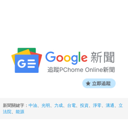
新聞關鍵字：
中油
、
光明
、
力成
、
台電
、
投資
、
淨零
、
溝通
、
立
法院
、
能源