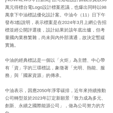
萬元得標台電Logo設計標案惹議，也爆出同時以98
萬拿下中油標誌優化設計案。中油今（11）日下午
發布3點說明，表示標案是在2024年3月上網公告招
標並經公開評選後，設計結果於該年底出爐，但考
量國內業務繁雜，尚未與內外部溝通，故決定暫緩
實施。
中油的經典標誌是一個以「火炬」為主體、中心帶
有「資」字的三環標誌，象徵著「光明、熱能、服
務」與「國家資源」的傳承。
中油表示，因應2050年淨零碳排，近年來持續推動
公司轉型並於2023年訂定新願景「致力成為多元、
創新、永續之國際能源公司」，做為公司努力的方