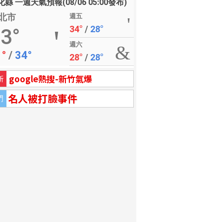
縣 一週天氣預報(08/06 05:00發布)
北市
週五
34°
/
28°
3°
週六
1°
/
34°
28°
/
28°
google熱搜-新竹氣爆
新
名人被打臉事件
門