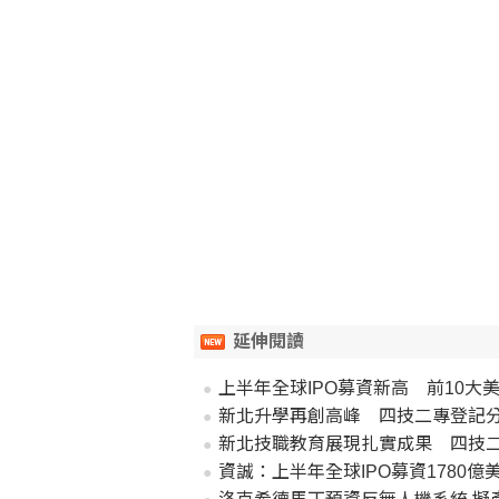
延伸閱讀
上半年全球IPO募資新高 前10大
新北升學再創高峰 四技二專登記分
新北技職教育展現扎實成果 四技
資誠：上半年全球IPO募資1780億