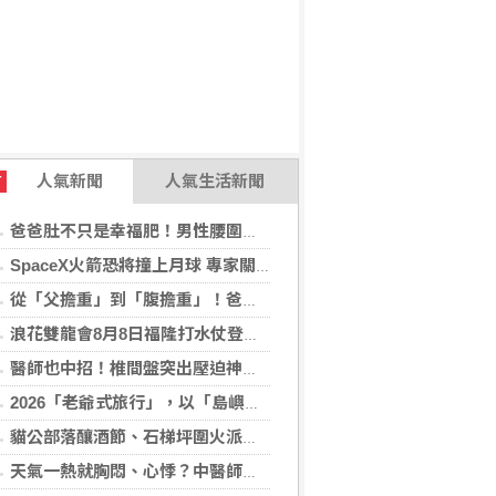
人氣新聞
人氣生活新聞
T
爸爸肚不只是幸福肥！男性腰圍逾90公分 醫籲留意脂肪肝風險
SpaceX火箭恐將撞上月球 專家關注衝擊後果
從「父擔重」到「腹擔重」！爸爸肚恐暗藏中年男性健康危機
浪花雙龍會8月8日福隆打水仗登場 尚有免費名額快報名，還可抽住宿券！
醫師也中招！椎間盤突出壓迫神經 微創內視鏡手術助重返正常生活
2026「老爺式旅行」，以「島嶼的弦外之音」為題 帶旅人開箱歌劇院後台、探訪地下舞廳年代及體驗民歌
貓公部落釀酒節、石梯坪圍火派對 分別在中秋與國慶連假登場
天氣一熱就胸悶、心悸？中醫師提醒：高溫讓心臟負擔大增，別輕忽身體警訊