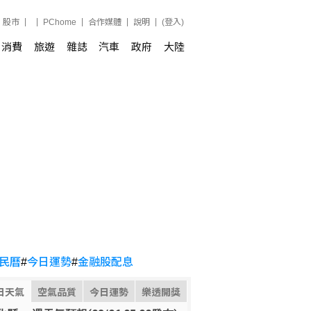
股市
PChome
合作媒體
說明
(登入)
消費
旅遊
雜誌
汽車
政府
大陸
民曆
#
今日運勢
#
金融股配息
日天氣
空氣品質
今日運勢
樂透開獎