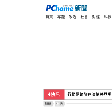
首頁
專題
政治
社會
財經
科技
快訊
行動網路降速演練將登場 
新聞
生活
林庭謙加盟TPBL戰神