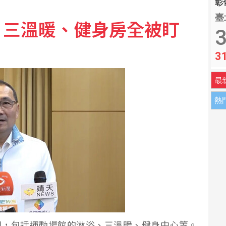
彰化
臺
！三溫暖、健身房全被盯
 攻綠電交易
3
3
本 躍台股史上第3檔萬元股
最
熱
圍，包括運動場館的淋浴、三溫暖、健身中心等。