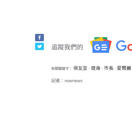
侯友宜
健身
市長
愛爾麗
新聞關鍵字：
、
、
、
記者：nownews