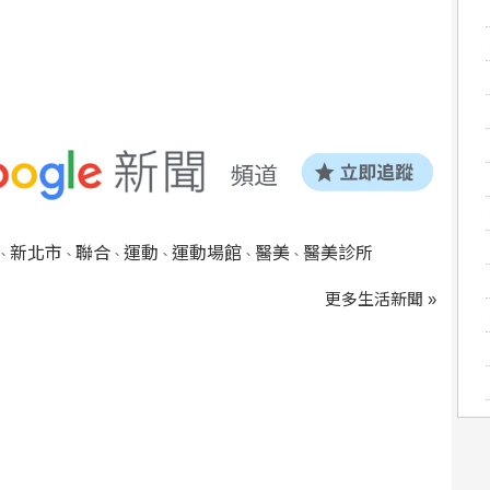
新北市
聯合
運動
運動場館
醫美
醫美診所
、
、
、
、
、
、
更多生活新聞 »