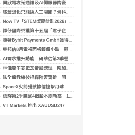
同欣電攻光通訊及AI伺服器陶瓷基板 明年業績看佳
膝蓋退化只能換人工關節？骨科醫師解析「退化性關節炎」治療評估
Now TV「STEM獎勵計劃2026」正式開始｜獲長隆度假區全力支持 推出《主題樂園有趣科學大探索》第二季及「長隆小科學家大獎」
譚仔國際榮獲第十五屆「君子企業獎」 卓越ESG及營商表現備受肯定
隨著Bybit Payments GmbH獲得電子貨幣機構牌照，Bybit.eu進一步拓展其在歐洲的業務布局
集邦估8月電視面板報價小跌 顯示器及NB面板持平
AI需求推升動能 研華估第3季營收雙增、毛利率持穩
林佳龍午宴史瓦帝尼總理 盼加強各領域雙邊合作
味全龍教練彼得森陪妻暫離 開啟台美往返模式
SpaceX火箭殘骸據信撞擊月球 無即時畫面暫難確認
信驊第2季賺逾4個股本創新高 1.87億元參與M31私募
VT Markets 推出 XAUUSD247 重新定義黃金交易時間