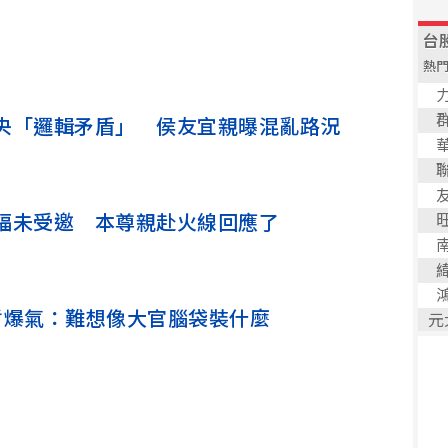
央「邏輯矛盾」 侯友宜親曝混亂路況
福未受邀 本尊親赴火線回應了
哲爆氣：難想像大官腦袋裝什麼