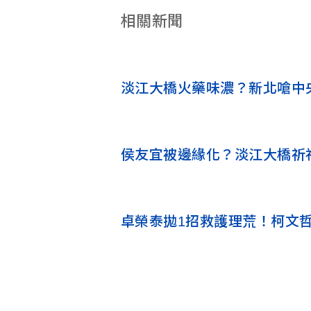
相關新聞
淡江大橋火藥味濃？新北嗆中
侯友宜被邊緣化？淡江大橋祈
卓榮泰拋1招救護理荒！柯文