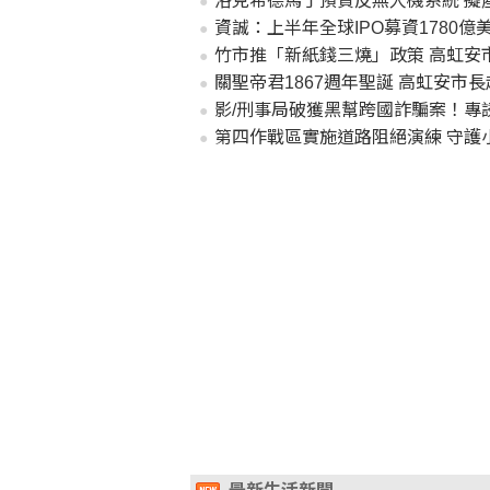
洛克希德馬丁預資反無人機系統 擬
資誠：上半年全球IPO募資1780億
竹市推「新紙錢三燒」政策 高虹安
關聖帝君1867週年聖誕 高虹安市
影/刑事局破獲黑幫跨國詐騙案！專
第四作戰區實施道路阻絕演練 守護