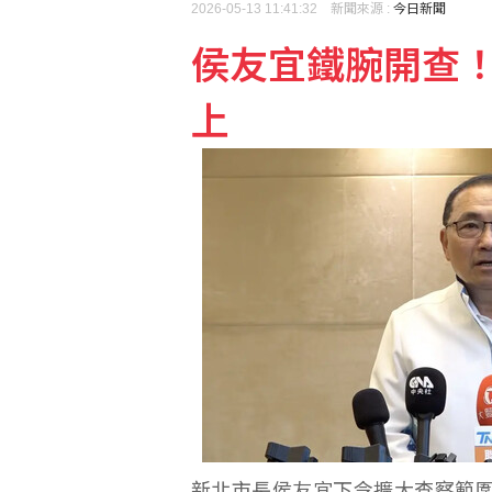
2026-05-13 11:41:32 新聞來源 :
今日新聞
侯友宜鐵腕開查
東元推綠電轉供半導體廠
上
川湖上半年大賺11個股
新北市長侯友宜下令擴大查察範