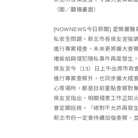
（圖／翻攝畫面）
[NOWNEWS今日新聞] 愛爾
私安全問題，新北市長侯友宜強
進行專案稽查，未來更將擴大查
堵偷拍與侵犯隱私事件再度發生
侯友宜今（13）日上午出席市政
進行專案查察外，也同步擴大稽
心等場所，都是目前重點查察對
侯友宜指出，相關稽查工作正如
會定期巡檢，「絕對不允許再發
新北市府一定會持續加強查察，