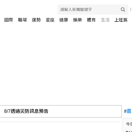
國際
職場
運勢
星座
健康
娛樂
體育
生活
上班族
8/7透過災防訊息預告
#
農
今
 盼延續父親籃球精神回饋台灣