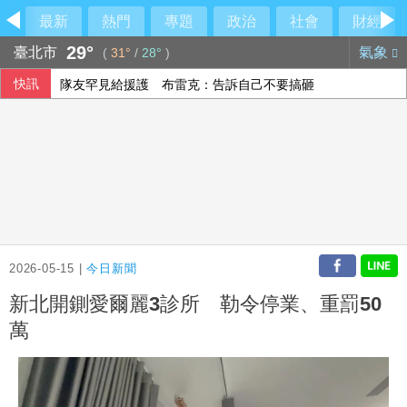
最新
熱門
專題
政治
社會
財經
29°
臺北市
氣象
(
31°
/
28°
)
快訊
隊友罕見給援護 布雷克：告訴自己不要搞砸
香港宏福苑大火最終調查報告公布 菸頭引燃施工雜物
林岳平執教400勝達陣 布雷克讚獲球員愛戴
【中市長民調】江啟臣38.2%領先何欣純14.1% 各年齡層
2026-05-15 |
今日新聞
新北開鍘愛爾麗3診所 勒令停業、重罰50
萬