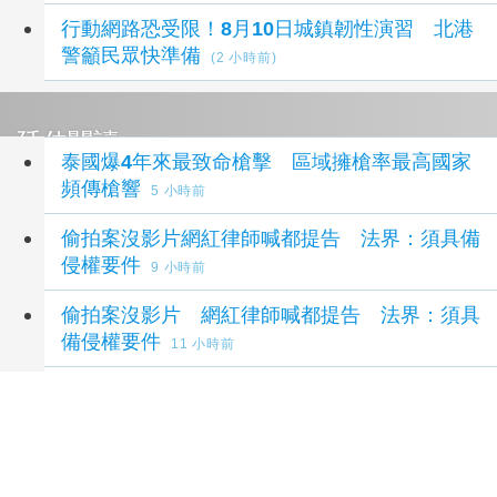
行動網路恐受限！8月10日城鎮韌性演習 北港
警籲民眾快準備
(2 小時前)
延伸閱讀
泰國爆4年來最致命槍擊 區域擁槍率最高國家
頻傳槍響
5 小時前
偷拍案沒影片網紅律師喊都提告 法界：須具備
侵權要件
9 小時前
偷拍案沒影片 網紅律師喊都提告 法界：須具
備侵權要件
11 小時前
偷拍案沒影片 網紅律師喊都提告 法界：須具備
侵權要件
12 小時前
數據定義新美學！InBody 30週年論壇聚焦中西
醫新趨勢