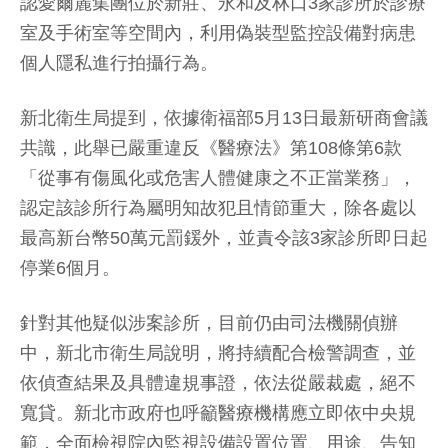
認愛爾麗集團位於新莊、永和及林口3家診所於診療
室及手術室等空間內，利用偽裝型監控設備對病患
個人隱私進行拍攝行為。
新北衛生局提到，依據衛福部5月13日最新研商會議
共識，此舉已嚴重違反《醫療法》第108條第6款
「從事有傷風化或危害人體健康之不正當業務」，
認定該診所行為屬明知故犯且情節重大，除各處以
最高新台幣50萬元罰鍰外，並責令該3家診所即日起
停業6個月。
針對其他疑似涉案診所，目前仍由司法機關偵辦
中，新北市衛生局說明，將持續配合檢警調查，並
依偵查結果及具體違規事證，依法從嚴裁處，絕不
寬貸。新北市政府也呼籲醫療機構應立即依中央規
範，全面檢視院內監視設備設置位置、用途、告知