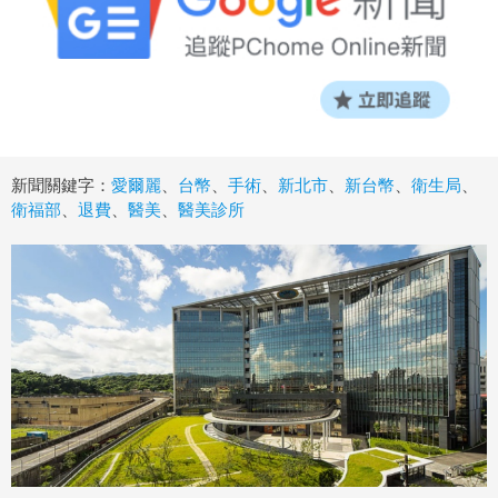
新聞關鍵字：
愛爾麗
、
台幣
、
手術
、
新北市
、
新台幣
、
衛生局
、
衛福部
、
退費
、
醫美
、
醫美診所