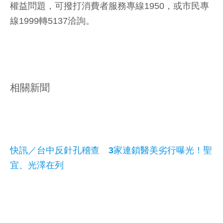
權益問題，可撥打消費者服務專線1950，或市民專
線1999轉5137洽詢。
相關新聞
快訊／台中反針孔稽查 3家連鎖醫美劣行曝光！聖
宜、光澤在列