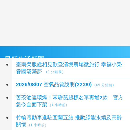
最新生活新聞
臺南榮服處相見歡暨清境農場微旅行 幸福小榮
眷圓滿築夢
(9 分鐘前)
2026/08/07 空氣品質說明(22:00)
(49 分鐘前)
苦茶油連環爆！苯駢芘超標名單再增2款 官方
急令全面下架
(1 小時前)
竹輪電動車進駐宜蘭五結 推動綠能永續及高齡
關懷
(1 小時前)