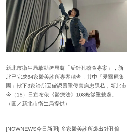
新北市衛生局啟動跨局處「反針孔稽查專案」，新
北已完成64家醫美診所專案稽查，其中「愛爾麗集
團」轄下3家診所因確認嚴重侵害病患隱私，新北市
今（15）日宣布依《醫療法》108條從重裁處。
（圖／新北市衛生局提供）
[NOWNEWS今日新聞] 多家醫美診所爆出針孔偷